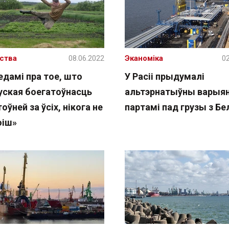
ства
08.06.2022
Эканоміка
02
едамі пра тое, што
У Расіі прыдумалі
уская боегатоўнасць
альтэрнатыўны варыян
оўней за ўсіх, нікога не
партамі пад грузы з Бе
оіш»