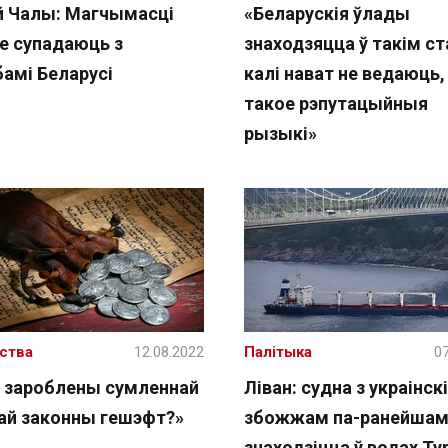
й Чалы: Магчымасці
«Беларускія ўлады
не супадаюць з
знаходзяцца ў такім ст
бамі Беларусі
калі нават не ведаюць,
такое рэпутацыйныя
рызыкі»
ства
12.08.2022
Палітыка
07
е зароблены сумленнай
Ліван: судна з украінск
ай законны гешэфт?»
збожжам па-ранейшам
знаходзіцца ў водах Ту