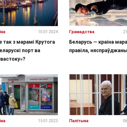
іка
10.01.2024
Грамадства
21
 так з марамі Крутога
Беларусь — краіна мара
еларускі порт ва
правіла, няспраўджан
івастоку»?
іка
15.01.2023
Палітыка
06