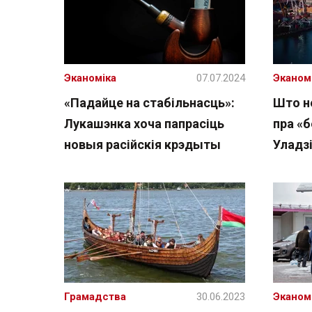
Эканоміка
07.07.2024
Эканом
«Падайце на стабільнасць»:
Што не
Лукашэнка хоча папрасіць
пра «б
новыя расійскія крэдыты
Уладз
Грамадства
30.06.2023
Эканом