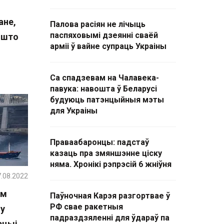
ане,
Палова расіян не лічыць
паспяховымі дзеянні сваёй
 што
арміі ў вайне супраць Украіны
Са спадзевам на Чалавека-
павука: навошта ў Беларусі
будуюць патэнцыйныя мэты
для Украіны
Праваабаронцы: падстаў
казаць пра змяншэнне ціску
няма. Хронікі рэпрэсій 6 жніўня
.08.2022
ім
Паўночная Карэя разгортвае ў
РФ свае ракетныя
у
падраздзяленні для ўдараў па
рцыі