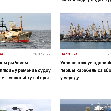
жа
26.07.2022
Палітыка
25
скім рыбакам
Украіна плануе адправі
ляюць у рамонце судоў
першы карабель са з
пе. І санкцыі тут ні пры
у сераду