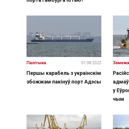
Палітыка
01.08.2022
Замеж
Першы карабель з украінскім
Расій
збожжам пакінуў порт Адэсы
адмаў
у Еўро
чым