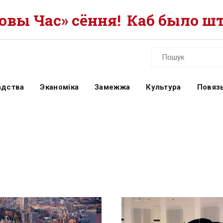
вы Час» сёння!
Каб было шт
адства
Эканоміка
Замежжа
Культура
Повязь