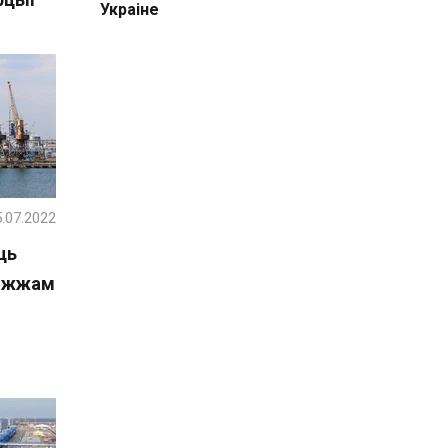
Украіне
.07.2022
ць
божжам