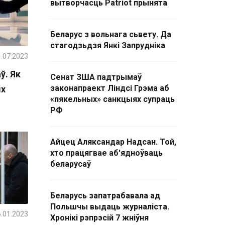
вытворчасць Patriot прынята
Беларус з вольнага сьвету. Да
стагодзьдзя Янкі Запрудніка
.07.2023
ў. Як
Сенат ЗША падтрымаў
законапраект Ліндсі Грэма аб
ых
«пякельных» санкцыях супраць
РФ
Айцец Аляксандар Надсан. Той,
хто працягвае аб'ядноўваць
беларусаў
Беларусь запатрабавала ад
Польшчы выдаць журналіста.
.01.2023
Хронікі рэпрэсій 7 жніўня