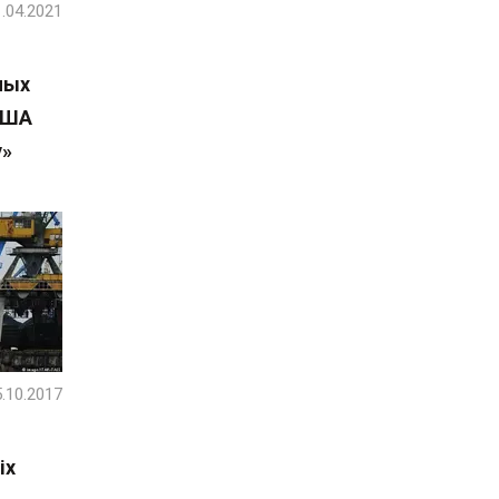
.04.2021
ных
ЗША
у»
.10.2017
іх