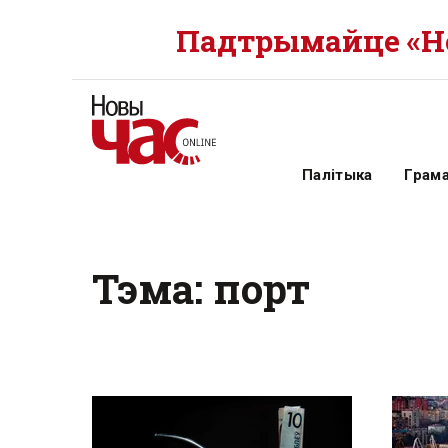
Падтрымайце «Но
Палітыка
Грам
Тэма: порт