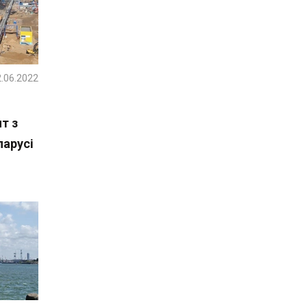
.06.2022
т з
ларусі