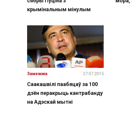
сябры Пуціна з
мора,
крымінальным мінулым
Замежжа
27.07.2015
Саакашвілі паабяцаў за 100
дзён перакрыць кантрабанду
на Адэскай мытні