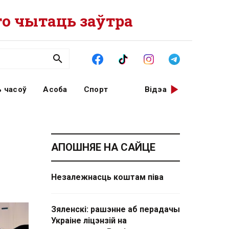
о чытаць заўтра
 часоў
Асоба
Спорт
Відэа
АПОШНЯЕ НА САЙЦЕ
Незалежнасць коштам піва
Зяленскі: рашэнне аб перадачы
Украіне ліцэнзій на