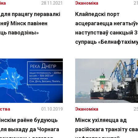
іка
28.11.2021
Эканоміка
21
 для працягу перавалкі
Клайпедскі порт
няў Мінск павінен
асцерагаецца негатыў
іць паводзіны»
наступстваў санкцый 
супраць «Белнафтахім
ства
01.10.2019
Эканоміка
25
гінскім раёне будуюць
Мінск ухіляецца ад
для выхаду да Чорнага
расійскага транзіту сва