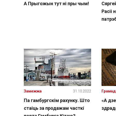
А Прыгожын тут ні пры чым!
Сярге
Расіі 
патрэ
Замежжа
31.10.2022
Грамад
Па гамбургскім рахунку. Што
«А дз
стаіць за продажам часткі
здрад
порта Гамбурга Кітаю?