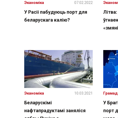
Эканоміка
07.02.2022
Эканом
У Расіі пабудуюць порт для
Літва:
беларускага калію?
ўгнаен
«змян
Эканоміка
10.03.2021
Грамад
Беларускімі
У Бра
нафтапрадуктамі заняліся
порт 