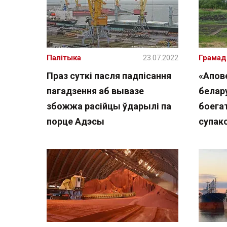
Палітыка
23.07.2022
Грамад
Праз суткі пасля падпісання
«Апов
пагадзення аб вывазе
белар
збожжа расійцы ўдарылі па
боегат
порце Адэсы
супак