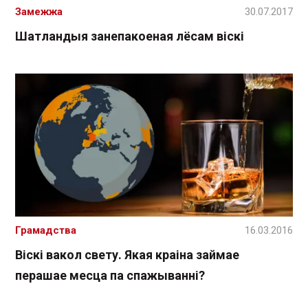
Замежжа
30.07.2017
Шатландыя занепакоеная лёсам віскі
Грамадства
16.03.2016
Віскі вакол свету. Якая краіна займае
перашае месца па спажыванні?