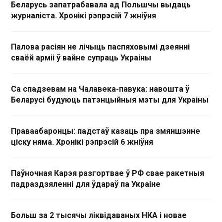
Беларусь запатрабавала ад Польшчы выдаць
журналіста. Хронікі рэпрэсій 7 жніўня
Палова расіян не лічыць паспяховымі дзеянні
сваёй арміі ў вайне супраць Украіны
Са спадзевам на Чалавека-павука: навошта ў
Беларусі будуюць патэнцыйныя мэты для Украіны
Праваабаронцы: падстаў казаць пра змяншэнне
ціску няма. Хронікі рэпрэсій 6 жніўня
Паўночная Карэя разгортвае ў РФ свае ракетныя
падраздзяленні для ўдараў па Украіне
Больш за 2 тысячы ліквідаваных НКА і новае