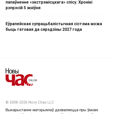
папаўненне «экстрэмісцкага» спісу. Хронікі
рэпрэсій 5 жніўня
Еўрапейская супрацьбалістычная сістэма можа
быць гатовая да сярэдзіны 2027 года
© 2008-2026 Novy Chas LLC
Выкарыстанне матэрыялаў дазваляецца пры ўмове