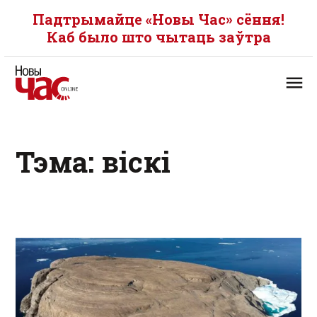
Падтрымайце «Новы Час» сёння!
Каб было што чытаць заўтра
Тэма: віскі