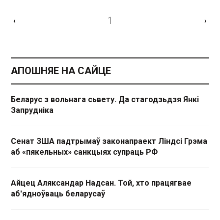
1
‹
›
АПОШНЯЕ НА САЙЦЕ
Беларус з вольнага сьвету. Да стагодзьдзя Янкі
Запрудніка
Сенат ЗША падтрымаў законапраект Ліндсі Грэма
аб «пякельных» санкцыях супраць РФ
Айцец Аляксандар Надсан. Той, хто працягвае
аб'ядноўваць беларусаў