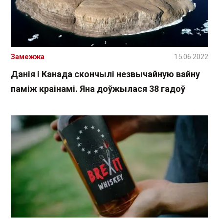
Замежжа
15.06.2022
Данія і Канада скончылі незвычайную вайну
паміж краінамі. Яна доўжылася 38 гадоў