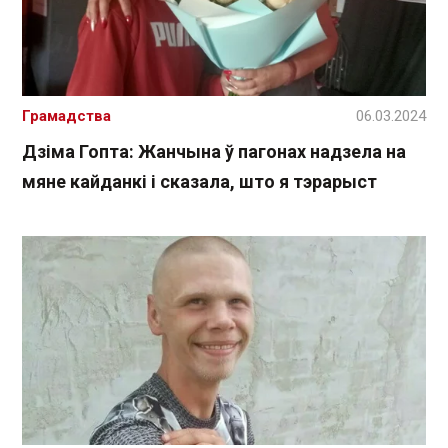
Грамадства
06.03.2024
Дзіма Гопта: Жанчына ў пагонах надзела на
мяне кайданкі і сказала, што я тэрарыст