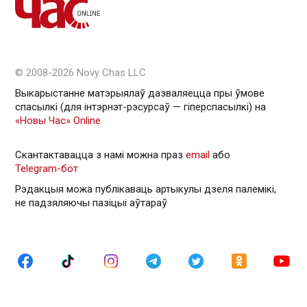
© 2008-2026 Novy Chas LLC
Выкарыстанне матэрыялаў дазваляецца пры ўмове
спасылкі (для інтэрнэт-рэсурсаў — гiперспасылкi) на
«Новы Час» Online
Скантактавацца з намі можна праз
email
або
Telegram-бот
Рэдакцыя можа публікаваць артыкулы дзеля палемікі,
не падзяляючы пазіцыі аўтараў