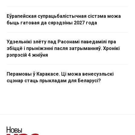
Еўрапейская супрацьбалістычная сістэма можа
быць гатовая да сярэдзіны 2027 года
Удзельнікі злёту пад Расонамі паведамілі пра
збіццё і прыніжэнні пасля затрыманняў. Хронікі
рэпрэсій 4 жніўня
Перамовы ў Каракасе. Ці можа венесуэльскі
сцэнар стаць прыкладам для Беларусі?