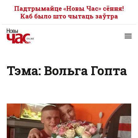
Падтрымайце «Новы Час» сёння!
Каб было што чытаць заўтра
Тэма: Вольга Гопта