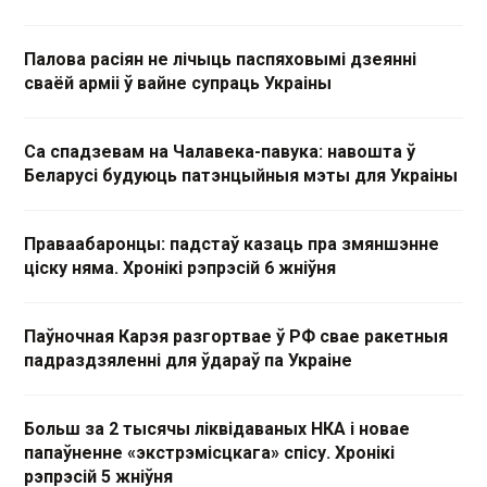
Палова расіян не лічыць паспяховымі дзеянні
сваёй арміі ў вайне супраць Украіны
Са спадзевам на Чалавека-павука: навошта ў
Беларусі будуюць патэнцыйныя мэты для Украіны
Праваабаронцы: падстаў казаць пра змяншэнне
ціску няма. Хронікі рэпрэсій 6 жніўня
Паўночная Карэя разгортвае ў РФ свае ракетныя
падраздзяленні для ўдараў па Украіне
Больш за 2 тысячы ліквідаваных НКА і новае
папаўненне «экстрэмісцкага» спісу. Хронікі
рэпрэсій 5 жніўня