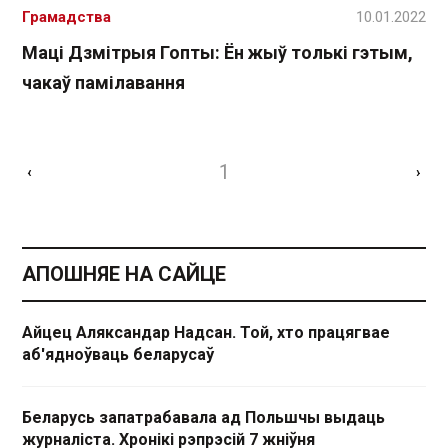
Грамадства
10.01.2022
Маці Дзмітрыя Гопты: Ён жыў толькі гэтым,
чакаў памілавання
1
‹
›
АПОШНЯЕ НА САЙЦЕ
Айцец Аляксандар Надсан. Той, хто працягвае
аб'ядноўваць беларусаў
Беларусь запатрабавала ад Польшчы выдаць
журналіста. Хронікі рэпрэсій 7 жніўня