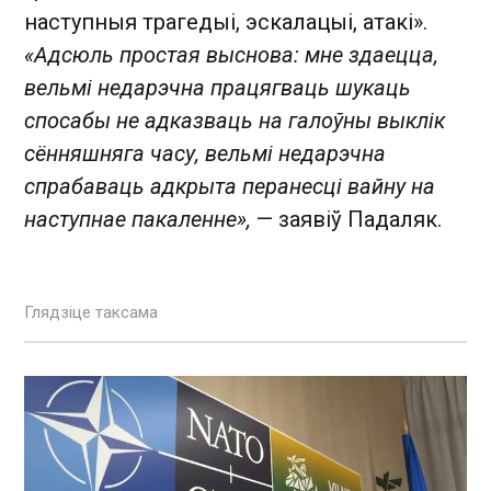
наступныя трагедыі, эскалацыі, атакі».
«Адсюль простая выснова: мне здаецца,
вельмі недарэчна працягваць шукаць
спосабы не адказваць на галоўны выклік
сённяшняга часу, вельмі недарэчна
спрабаваць адкрыта перанесці вайну на
наступнае пакаленне»,
— заявіў Падаляк.
Глядзіце таксама