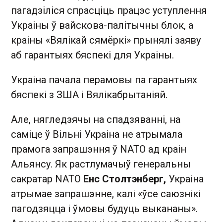
пагадзіліся спрасціць працэс уступлення
Украіны ў вайскова-палітычны блок, а
краіны «Вялікай сямёркі» прынялі заяву
аб гарантыях бяспекі для Украіны.
Украіна пачала перамовы па гарантыях
бяспекі з ЗША і Вялікабрытаніяй.
Але, нягледзячы на спадзяванні, на
саміце ў Вільні Украіна не атрымала
прамога запрашэння ў NATO ад краін
Альянсу. Як растлумачыў генеральны
сакратар NATO
Енс Столтэнберг,
Украіна
атрымае запрашэнне, калі «ўсе саюзнікі
пагодзяцца і ўмовы будуць выкананы».