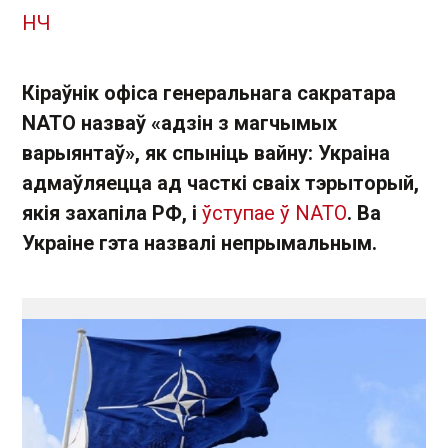
НЧ
Кіраўнік офіса генеральнага сакратара
NATO назваў «адзін з магчымых
варыянтаў», як спыніць вайну: Украіна
адмаўляецца ад часткі сваіх тэрыторый,
якія захапіла РФ, і
ўступае ў NATO
. Ва
Украіне гэта назвалі непрымальным.