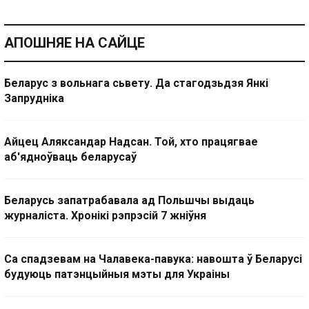
АПОШНЯЕ НА САЙЦЕ
Беларус з вольнага сьвету. Да стагодзьдзя Янкі
Запрудніка
Айцец Аляксандар Надсан. Той, хто працягвае
аб'ядноўваць беларусаў
Беларусь запатрабавала ад Польшчы выдаць
журналіста. Хронікі рэпрэсій 7 жніўня
Са спадзевам на Чалавека-павука: навошта ў Беларусі
будуюць патэнцыйныя мэты для Украіны