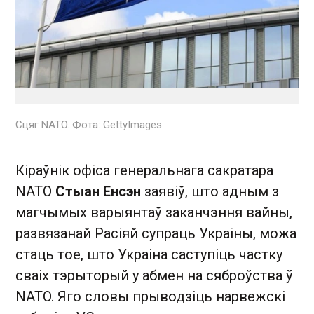
Сцяг NATO. Фота: GettyImages
Кіраўнік офіса генеральнага сакратара
NATO
Стыан Енсэн
заявіў, што адным з
магчымых варыянтаў заканчэння вайны,
развязанай Расіяй супраць Украіны, можа
стаць тое, што Украіна саступіць частку
сваіх тэрыторый у абмен на сяброўства ў
NATO. Яго словы прыводзіць нарвежскі