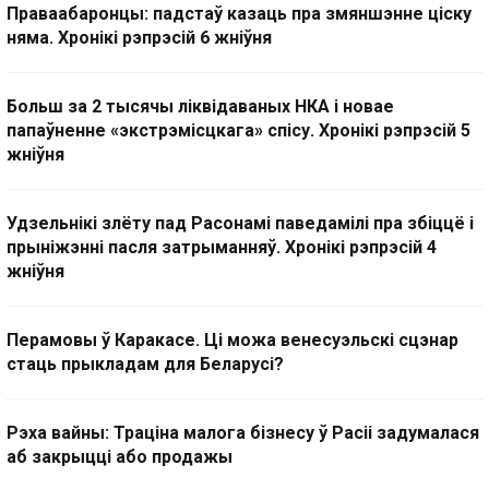
Праваабаронцы: падстаў казаць пра змяншэнне ціску
няма. Хронікі рэпрэсій 6 жніўня
Больш за 2 тысячы ліквідаваных НКА і новае
папаўненне «экстрэмісцкага» спісу. Хронікі рэпрэсій 5
жніўня
Удзельнікі злёту пад Расонамі паведамілі пра збіццё і
прыніжэнні пасля затрыманняў. Хронікі рэпрэсій 4
жніўня
Перамовы ў Каракасе. Ці можа венесуэльскі сцэнар
стаць прыкладам для Беларусі?
Рэха вайны: Траціна малога бізнесу ў Расіі задумалася
аб закрыцці або продажы