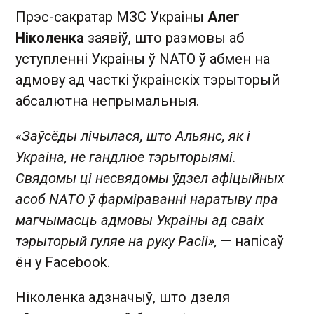
Прэс-сакратар МЗС Украіны
Алег
Ніколенка
заявіў, што размовы аб
уступленні Украіны ў NATO ў абмен на
адмову ад часткі ўкраінскіх тэрыторый
абсалютна непрымальныя.
«Заўсёды лічылася, што Альянс, як і
Украіна, не гандлюе тэрыторыямі.
Свядомы ці несвядомы ўдзел афіцыйных
асоб NATO ў фарміраванні наратыву пра
магчымасць адмовы Украіны ад сваіх
тэрыторый гуляе на руку Расіі»,
— напісаў
ён у Facebook.
Ніколенка адзначыў, што дзеля