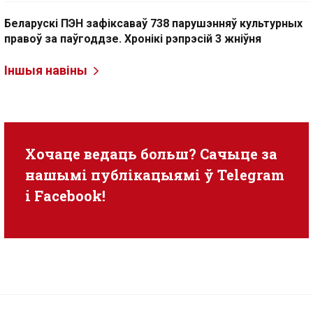
Беларускі ПЭН зафіксаваў 738 парушэнняў культурных
правоў за паўгоддзе. Хронікі рэпрэсій 3 жніўня
Іншыя навіны
Хочаце ведаць больш? Сачыце за
нашымі публікацыямі ў
Telegram
i
Facebook
!