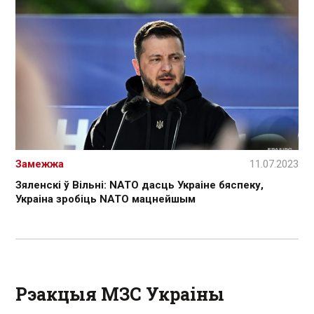
Замежжа
11.07.2023
Зяленскі ў Вільні: NATO дасць Украіне бяспеку,
Украіна зробіць NATO мацнейшым
Рэакцыя МЗС Украіны