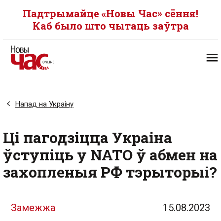
Падтрымайце «Новы Час» сёння!
Каб было што чытаць заўтра
Напад на Украіну
Ці пагодзіцца Украіна
ўступіць у NATO ў абмен на
захопленыя РФ тэрыторыі?
Замежжа
15.08.2023