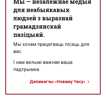
Мы — незалежнае медыя
для неабыякавых
людзей з выразнай
грамадзянскай
пазіцыяй.
Мы хочам працягваць пісаць для
вас.
І нам вельмі важная ваша
падтрымка.
Дапамагчы «Новаму Часу»