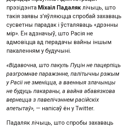
прэзідэнта
Міхаіл Падаляк
лічыць, што
такія заявы з'яўляюцца спробай захаваць
сусветны парадак і ўсталяваць «дрэнны
мір». Ён адзначыў, што Расія не
адмовіцца ад перадачы вайны іншым
пакаленням у будучыні.
«Відавочна, што пакуль Пуцін не пацерпіць
разгромнае паражэнне, палітычны рэжым
у Расіі не зменіцца, а ваенныя злачынцы
не будуць пакараны, а вайна абавязкова
вернецца з павелічэннем расійскіх
апетытаў»,
— напісаў ён у Twitter.
Падаляк лічыць, што спробы захаваць