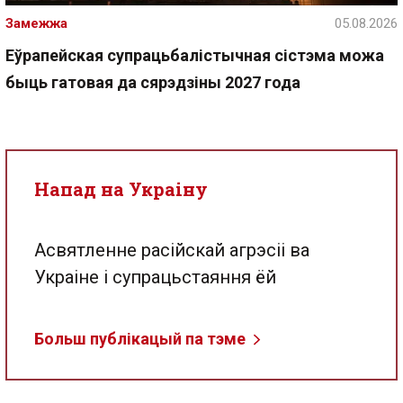
Замежжа
05.08.2026
Еўрапейская супрацьбалістычная сістэма можа
быць гатовая да сярэдзіны 2027 года
Напад на Украіну
Асвятленне расійскай агрэсіі ва
Украіне і супрацьстаяння ёй
Больш публікацый па тэме