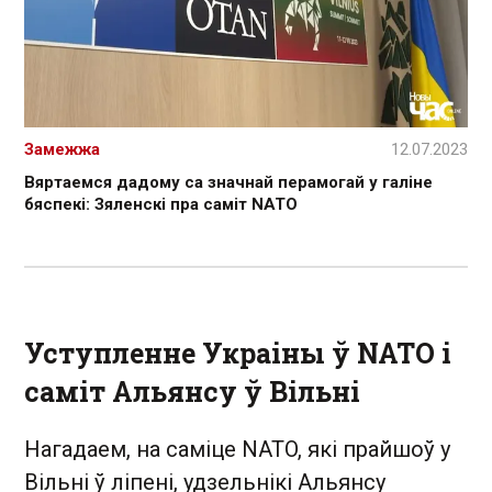
Замежжа
12.07.2023
Вяртаемся дадому са значнай перамогай у галіне
бяспекі: Зяленскі пра саміт NATO
Уступленне Украіны ў NATO і
саміт Альянсу ў Вільні
Нагадаем, на саміце NATO, які прайшоў у
Вільні ў ліпені, удзельнікі Альянсу