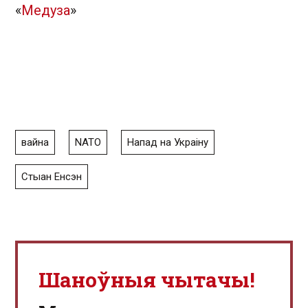
«
Медуза
»
вайна
NATO
Напад на Украіну
Стыан Енсэн
Шаноўныя чытачы!