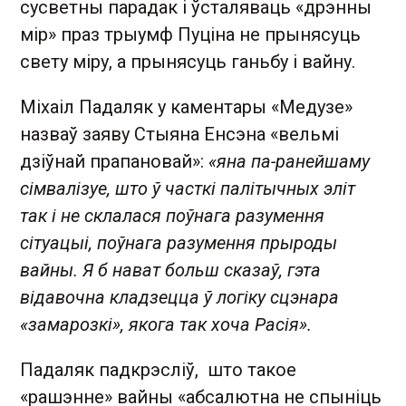
сусветны парадак і ўсталяваць «дрэнны
мір» праз трыумф Пуціна не прынясуць
свету міру, а прынясуць ганьбу і вайну.
Міхаіл Падаляк у каментары «Медузе»
назваў заяву Стыяна Енсэна «вельмі
дзіўнай прапановай»:
«яна па-ранейшаму
сімвалізуе, што ў часткі палітычных эліт
так і не склалася поўнага разумення
сітуацыі, поўнага разумення прыроды
вайны. Я б нават больш сказаў, гэта
відавочна кладзецца ў логіку сцэнара
«замарозкі», якога так хоча Расія».
Падаляк падкрэсліў, што такое
«рашэнне» вайны «абсалютна не спыніць