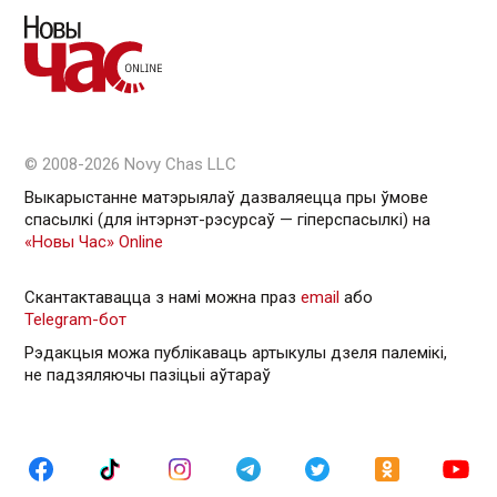
© 2008-2026 Novy Chas LLC
Выкарыстанне матэрыялаў дазваляецца пры ўмове
спасылкі (для інтэрнэт-рэсурсаў — гiперспасылкi) на
«Новы Час» Online
Скантактавацца з намі можна праз
email
або
Telegram-бот
Рэдакцыя можа публікаваць артыкулы дзеля палемікі,
не падзяляючы пазіцыі аўтараў