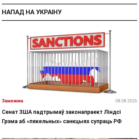
НАПАД НА УКРАІНУ
Замежжа
08.08.2026
Сенат ЗША падтрымаў законапраект Ліндсі
Грэма аб «пякельных» санкцыях супраць РФ