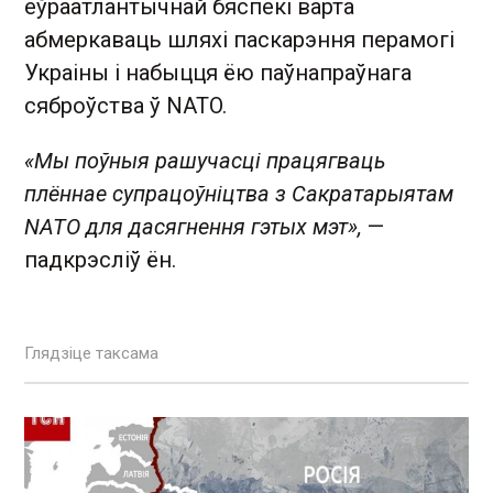
еўраатлантычнай бяспекі варта
абмеркаваць шляхі паскарэння перамогі
Украіны і набыцця ёю паўнапраўнага
сяброўства ў NATO.
«Мы поўныя рашучасці працягваць
плённае супрацоўніцтва з Сакратарыятам
NATO для дасягнення гэтых мэт»,
—
падкрэсліў ён.
Глядзіце таксама