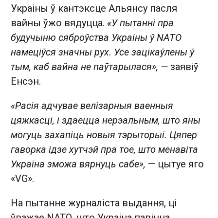
Украіны ў кантэксце Альянсу пасля
вайны ўжо вядуцца.
«У пытанні пра
будучыню сяброўства Украіны ў NATO
намеціўся значны рух. Усе зацікаўлены ў
тым, каб вайна не паўтарылася», —
заявіў
Енсэн.
«Расія адчувае велізарныя ваенныя
цяжкасці, і здаецца нерэальным, што яны
могуць захапіць новыя тэрыторыі. Цяпер
гаворка ідзе хутчэй пра тое, што менавіта
Украіна зможа вярнуць сабе»,
— цытуе яго
«VG».
На пытанне журналіста выдання, ці
ўважае NATO, што Украіна павінна