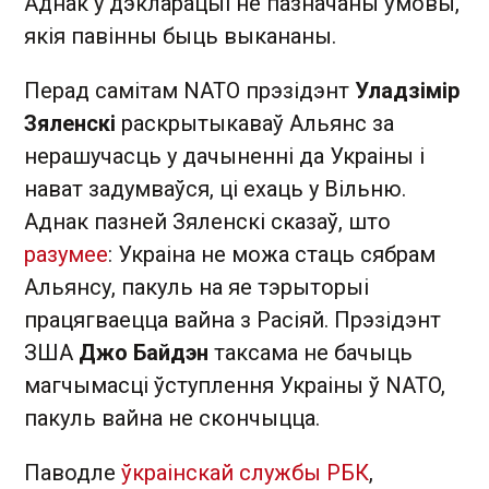
Аднак у дэкларацыі не пазначаны ўмовы,
якія павінны быць выкананы.
Перад самітам NATO прэзідэнт
Уладзімір
Зяленскі
раскрытыкаваў Альянс за
нерашучасць у дачыненні да Украіны і
нават задумваўся, ці ехаць у Вільню.
Аднак пазней Зяленскі сказаў, што
разумее
: Украіна не можа стаць сябрам
Альянсу, пакуль на яе тэрыторыі
працягваецца вайна з Расіяй. Прэзідэнт
ЗША
Джо Байдэн
таксама не бачыць
магчымасці ўступлення Украіны ў NATO,
пакуль вайна не скончыцца.
Паводле
ўкраінскай службы РБК
,