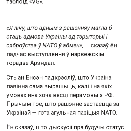
таблоід «VG».
«Я лічу, што адным з рашэнняў магла б
стаць адмова Украіны ад тэрыторыі і
сяброўства ў NATO ў абмен»,
— сказаў ён
падчас выступлення ў нарвежскім
горадзе Арэндал.
Стыан Енсэн падкрэсліў, што Украіна
павінна сама вырашыць, калі і на якіх
умовах яна хоча весці перамовы з РФ.
Прычым тое, што рашэнне застаецца за
Украінай — гэта агульная пазіцыя NATO.
Ён сказаў, што дыскусіі пра будучы статус