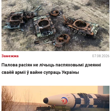
Замежжа
07.08.2026
Палова расіян не лічыць паспяховымі дзеянні
сваёй арміі ў вайне супраць Украіны