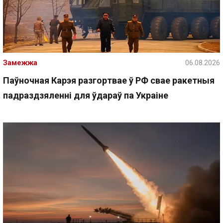
Замежжа
06.08.2026
Паўночная Карэя разгортвае ў РФ свае ракетныя
падраздзяленні для ўдараў па Украіне