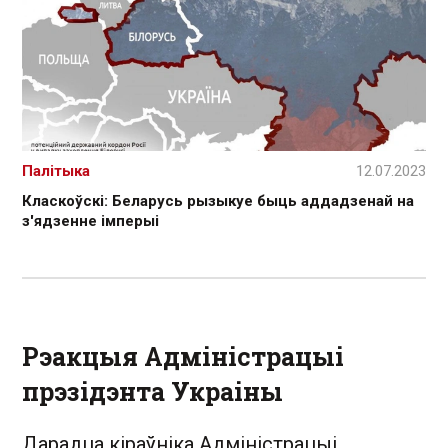
Палітыка
12.07.2023
Класкоўскі: Беларусь рызыкуе быць аддадзенай на
з'ядзенне імперыі
Рэакцыя Адміністрацыі
прэзідэнта Украіны
Дарадца кіраўніка Адміністрацыі