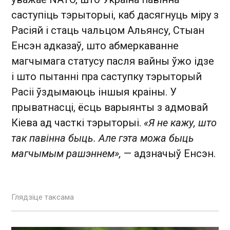
саступіць тэрыторыі, каб дасягнуць міру з
Расіяй і стаць чальцом Альянсу, Стыан
Енсэн адказаў, што абмеркаванне
магчымага статусу пасля вайны ўжо ідзе
і што пытанні пра саступку тэрыторый
Расіі ўздымаюць іншыя краіны. У
прыватнасці, ёсць варыянты з адмовай
Кіева ад часткі тэрыторыі.
«Я не кажу, што
так павінна быць. Але гэта можа быць
магчымым рашэннем»,
— адзначыў Енсэн.
Глядзіце таксама