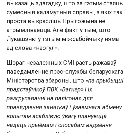
выказаць здагадку, што за гэтым стаяць
сумесныя каламутныя справы, з якіх так
проста выкрасліць Прыгожына не
атрымліваецца. Але факт у тым, што
Лукашэнкі ў гэтым міжсабойчыку няма
ад слова «наогул».
Шэраг незалежных СМІ растыражаваў
паведамленне прэс-службы беларускага
Міністэрства абароны, што
«па прыбыцці
прадстаўнікоў ПВК «Вагнер» і іх
разгрупаванні на палігонах для
правядзення заняткаў і ўзаемнага абмену
вопытам асаблівую ўвагу плануецца
надаць прыёмам і спосабам вядзення