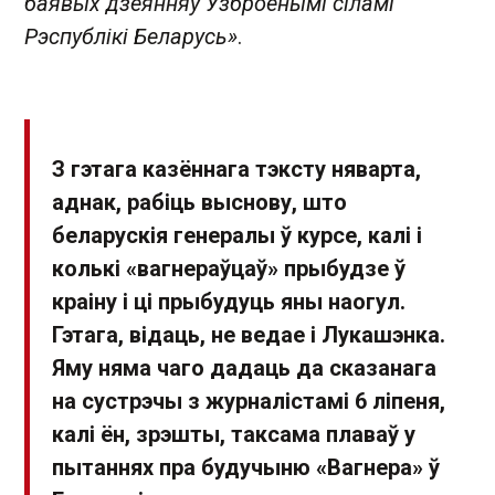
баявых дзеянняў Узброенымі сіламі
Рэспублікі Беларусь»
.
З гэтага казённага тэксту няварта,
аднак, рабіць выснову, што
беларускія генералы ў курсе, калі і
колькі «вагнераўцаў» прыбудзе ў
краіну і ці прыбудуць яны наогул.
Гэтага, відаць, не ведае і Лукашэнка.
Яму няма чаго дадаць да сказанага
на сустрэчы з журналістамі 6 ліпеня,
калі ён, зрэшты, таксама плаваў у
пытаннях пра будучыню «Вагнера» ў