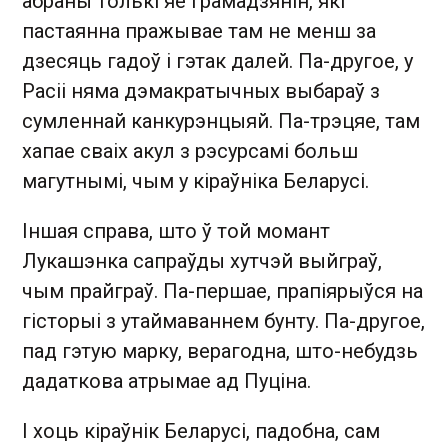
абраны толькі яе грамадзянін, які
пастаянна пражывае там не менш за
дзесяць гадоў і гэтак далей. Па-другое, у
Расіі няма дэмакратычных выбараў з
сумленнай канкурэнцыяй. Па-трэцяе, там
хапае сваіх акул з рэсурсамі больш
магутнымі, чым у кіраўніка Беларусі.
Іншая справа, што ў той момант
Лукашэнка сапраўды хутчэй выйграў,
чым прайграў. Па-першае, прапіярыўся на
гісторыі з утаймаваннем бунту. Па-другое,
пад гэтую марку, верагодна, што-небудзь
дадаткова атрымае ад Пуціна.
І хоць кіраўнік Беларусі, падобна, сам