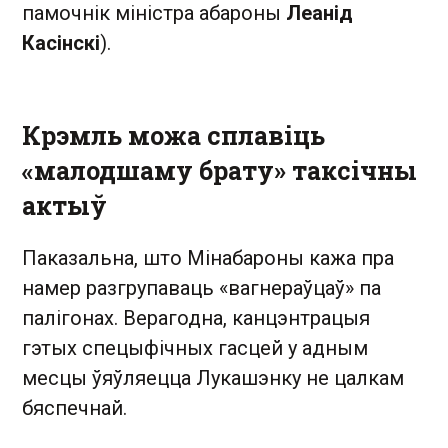
памочнік міністра абароны
Леанід
Касінскі
).
Крэмль можа сплавіць
«малодшаму брату» таксічны
актыў
Паказальна, што Мінабароны кажа пра
намер разгрупаваць «вагнераўцаў» па
палігонах. Верагодна, канцэнтрацыя
гэтых спецыфічных гасцей у адным
месцы ўяўляецца Лукашэнку не цалкам
бяспечнай.