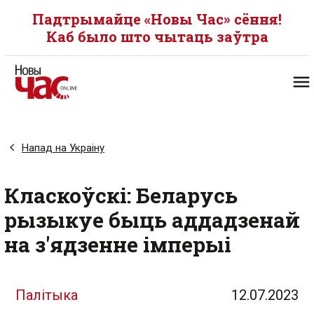
Падтрымайце «Новы Час» сёння!
Каб было што чытаць заўтра
Напад на Украіну
Класкоўскі: Беларусь
рызыкуе быць аддадзенай
на з'ядзенне імперыі
Палітыка
12.07.2023