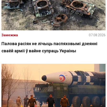
Замежжа
07.08.2026
Палова расіян не лічыць паспяховымі дзеянні
сваёй арміі ў вайне супраць Украіны