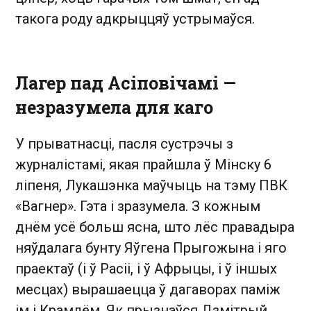
такога роду адкрыццяў устрымаўся.
Лагер пад Асіповічамі —
незразумела для каго
У прыватнасці, пасля сустрэчы з
журналістамі, якая прайшла ў Мінску 6
ліпеня, Лукашэнка маўчыць на тэму ПВК
«Вагнер». Гэта і зразумела. З кожным
днём усё больш ясна, што лёс правадыра
няўдалага бунту Яўгена Прыгожына і яго
праектаў (і ў Расіі, і ў Афрыцы, і ў іншых
месцах) вырашаецца ў дагаворах паміж
ім і Крамлём. Як прызнаўся Дзмітрый