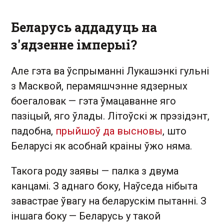
Беларусь аддадуць на
з'ядзенне імперыі?
Але гэта ва ўспрыманні Лукашэнкі гульні
з Масквой, перамяшчэнне ядзерных
боегаловак — гэта ўмацаванне яго
пазіцый, яго ўлады. Літоўскі ж прэзідэнт,
падобна,
прыйшоў да высновы
, што
Беларусі як асобнай краіны ўжо няма.
Такога роду заявы — палка з двума
канцамі. З аднаго боку, Наўседа нібыта
завастрае ўвагу на беларускім пытанні. З
іншага боку — Беларусь у такой