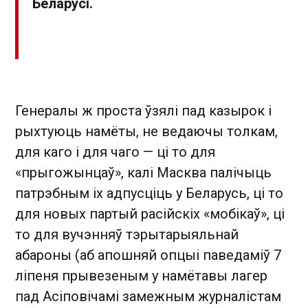
Беларусі.
Генералы ж проста ўзялі пад казырок і
рыхтуюць намёты, не ведаючы толкам,
для каго і для чаго — ці то для
«прыгожынцаў», калі Масква палічыць
патрэбным іх адпусціць у Беларусь, ці то
для новых партый расійскіх «мобікаў», ці
то для вучэнняў тэрытарыяльнай
абароны (аб апошняй опцыі паведаміў 7
ліпеня прывезеным у намётавы лагер
пад Асіповічамі замежным журналістам