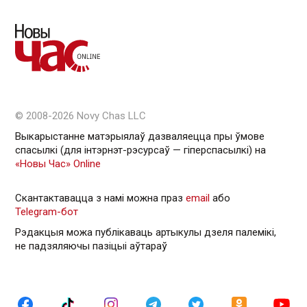
© 2008-2026 Novy Chas LLC
Выкарыстанне матэрыялаў дазваляецца пры ўмове
спасылкі (для інтэрнэт-рэсурсаў — гiперспасылкi) на
«Новы Час» Online
Скантактавацца з намі можна праз
email
або
Telegram-бот
Рэдакцыя можа публікаваць артыкулы дзеля палемікі,
не падзяляючы пазіцыі аўтараў