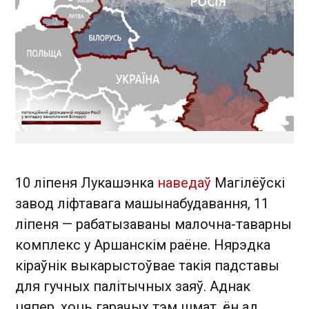
10 ліпеня Лукашэнка
наведаў
Магілёўскі
завод ліфтавага машынабудавання, 11
ліпеня — рабатызаваны малочна-таварны
комплекс у Аршанскім раёне. Нярэдка
кіраўнік выкарыстоўвае такія падставы
для гучных палітычных заяў. Аднак
цяпер, хоць гарачых тэм шмат, ён ад