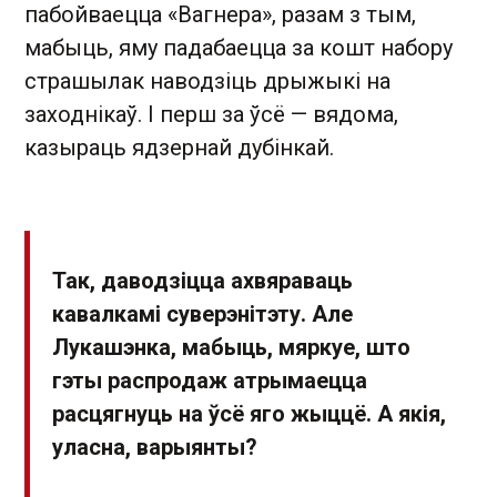
пабойваецца «Вагнера», разам з тым,
мабыць, яму падабаецца за кошт набору
страшылак наводзіць дрыжыкі на
заходнікаў. І перш за ўсё — вядома,
казыраць ядзернай дубінкай.
Так, даводзіцца ахвяраваць
кавалкамі суверэнітэту. Але
Лукашэнка, мабыць, мяркуе, што
гэты распродаж атрымаецца
расцягнуць на ўсё яго жыццё. А якія,
уласна, варыянты?