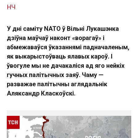
НЧ
У дні саміту NATO ў Вільні Лукашэнка
дзіўна маўчаў наконт «ворагаў» і
абмежаваўся ўказаннямі падначаленым,
як выкарыстоўваць ялавых кароў. І
ўвогуле мы не дачакаліся ад яго нейкіх
гучных палітычных заяў. Чаму —
разважае палітычны аглядальнік
Аляксандр Класкоўскі.