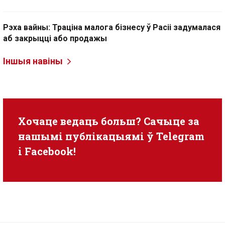
Рэха вайны: Траціна малога бізнесу ў Расіі задумалася
аб закрыцці або продажы
Іншыя навіны
Хочаце ведаць больш? Сачыце за
нашымі публікацыямі ў
Telegram
i
Facebook
!