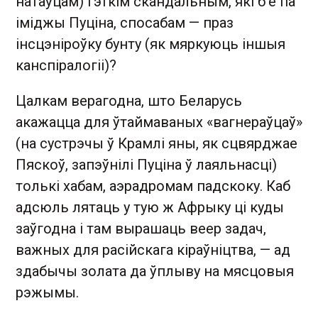
натаўцам) гэткім скандальным, які б'е па
іміджы Пуціна, спосабам — праз
інсцэніроўку бунту (як мяркуюць іншыя
канспіралогіі)?
Цалкам верагодна, што Беларусь
акажацца для ўтаймаваных «вагнераўцаў»
(на сустрэчы ў Крамлі яны, як сцвярджае
Пяскоў, запэўнілі Пуціна ў лаяльнасці)
толькі хабам, аэрадромам падскоку. Каб
адсюль лятаць у тую ж Афрыку ці куды
заўгодна і там вырашаць веер задач,
важных для расійскага кіраўніцтва, — ад
здабычы золата да ўплыву на мясцовыя
рэжымы.