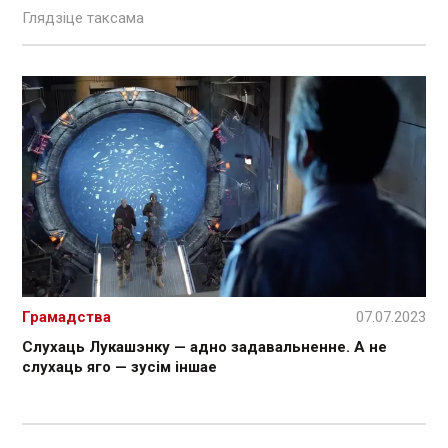
Глядзіце таксама
Грамадства
07.07.2023
Слухаць Лукашэнку — адно задавальненне. А не
слухаць яго — зусім іншае