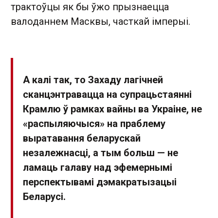
трактоўцы як бы ўжо прызнаецца
валоданнем Масквы, часткай імперыі.
А калі так, то Захаду лагічней
сканцэнтравацца на супрацьстаянні
Крамлю ў рамках вайны ва Украіне, не
«распыляючыся» на праблему
выратавання беларускай
незалежнасці, а тым больш — не
ламаць галаву над эфемернымі
перспектывамі дэмакратызацыі
Беларусі.