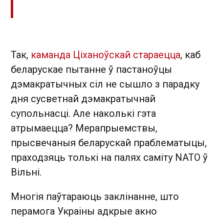
Так,
каманда Ціханоўскай стараецца
, каб
беларускае пытанне ў пастаноўцы
дэмакратычных сіл не сышло з парадку
дня сусветнай дэмакратычнай
супольнасці. Але наколькі гэта
атрымаецца? Мерапрыемствы,
прысвечаныя беларускай праблематыцы,
праходзяць толькі на палях саміту NATO ў
Вільні.
Многія паўтараюць заклінанне, што
перамога Украіны адкрые акно