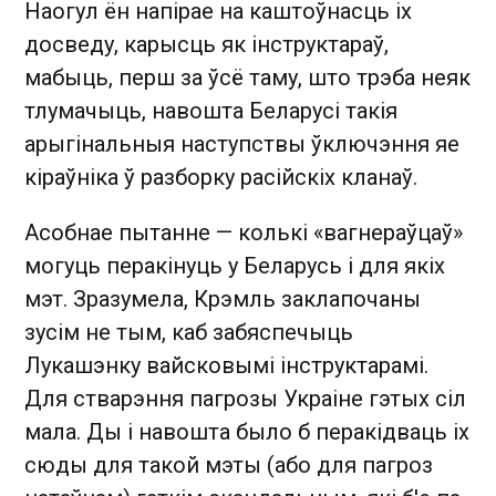
Наогул ён напірае на каштоўнасць іх
досведу, карысць як інструктараў,
мабыць, перш за ўсё таму, што трэба неяк
тлумачыць, навошта Беларусі такія
арыгінальныя наступствы ўключэння яе
кіраўніка ў разборку расійскіх кланаў.
Асобнае пытанне — колькі «вагнераўцаў»
могуць перакінуць у Беларусь і для якіх
мэт. Зразумела, Крэмль заклапочаны
зусім не тым, каб забяспечыць
Лукашэнку вайсковымі інструктарамі.
Для стварэння пагрозы Украіне гэтых сіл
мала. Ды і навошта было б перакідваць іх
сюды для такой мэты (або для пагроз