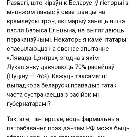
Развагі, што кіраўнік Беларусі ў гісторыі з
мяцяжом павысіў свае шанцы на
крамлёўскі трон, які марыў заняць яшчэ
пасля Барыса Ельцына, не выглядаюць
пераканаўчымі. Некаторыя каментатары
спасылаюцца на свежае апытанне
«Лявада-Цэнтра», згодна з якім
Лукашэнку давяраюць 70% расейцаў
(Пуціну — 76%). Кажуць таксама: ці
выпадкова беларускі правадыр гэтак
часта сустракаецца з расійскімі
губернатарамі?
Так, але, па-першае, ёсць фармальныя
патрабаванні: прэзідэнтам РФ можа быць