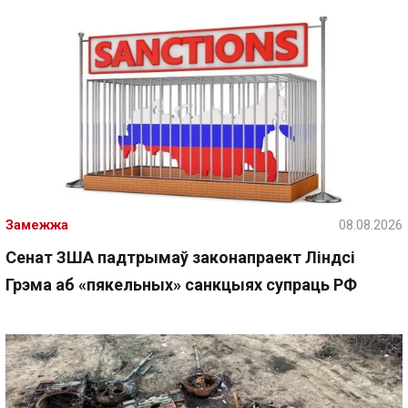
Замежжа
08.08.2026
Сенат ЗША падтрымаў законапраект Ліндсі
Грэма аб «пякельных» санкцыях супраць РФ