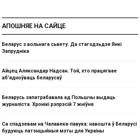
АПОШНЯЕ НА САЙЦЕ
Беларус з вольнага сьвету. Да стагодзьдзя Янкі
Запрудніка
Айцец Аляксандар Надсан. Той, хто працягвае
аб'ядноўваць беларусаў
Беларусь запатрабавала ад Польшчы выдаць
журналіста. Хронікі рэпрэсій 7 жніўня
Са спадзевам на Чалавека-павука: навошта ў Беларусі
будуюць патэнцыйныя мэты для Украіны