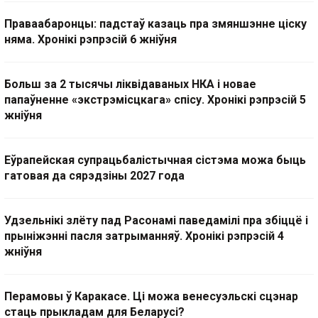
Праваабаронцы: падстаў казаць пра змяншэнне ціску
няма. Хронікі рэпрэсій 6 жніўня
Больш за 2 тысячы ліквідаваных НКА і новае
папаўненне «экстрэмісцкага» спісу. Хронікі рэпрэсій 5
жніўня
Еўрапейская супрацьбалістычная сістэма можа быць
гатовая да сярэдзіны 2027 года
Удзельнікі злёту пад Расонамі паведамілі пра збіццё і
прыніжэнні пасля затрыманняў. Хронікі рэпрэсій 4
жніўня
Перамовы ў Каракасе. Ці можа венесуэльскі сцэнар
стаць прыкладам для Беларусі?