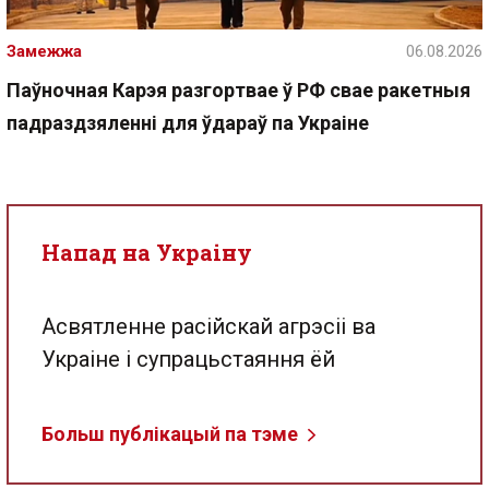
Замежжа
06.08.2026
Паўночная Карэя разгортвае ў РФ свае ракетныя
падраздзяленні для ўдараў па Украіне
Напад на Украіну
Асвятленне расійскай агрэсіі ва
Украіне і супрацьстаяння ёй
Больш публікацый па тэме