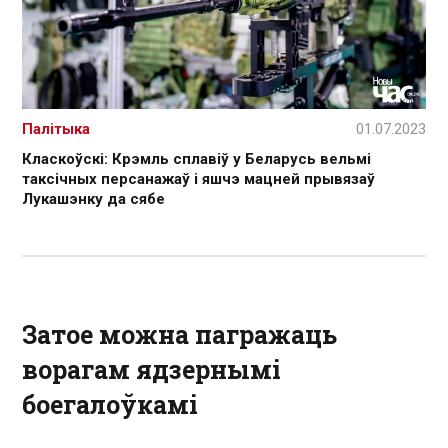
Палітыка
01.07.2023
Класкоўскі: Крэмль сплавіў у Беларусь вельмі
таксічных персанажаў і яшчэ мацней прывязаў
Лукашэнку да сябе
Затое можна пагражаць
ворагам ядзернымі
боегалоўкамі