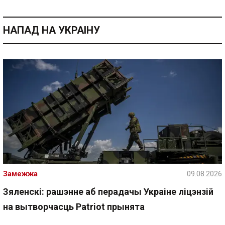
НАПАД НА УКРАІНУ
Замежжа
09.08.2026
Зяленскі: рашэнне аб перадачы Украіне ліцэнзій
на вытворчасць Patriot прынята