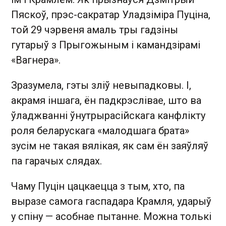
Пяскоў, прэс-сакратар Уладзіміра Пуціна,
той 29 чэрвеня амаль тры гадзіны
гутарыў з Прыгожыным і камандзірамі
«Вагнера».
Зразумела, гэты зліў невыпадковы. І,
акрамя іншага, ён падкрэслівае, што ва
ўладжванні ўнутрырасійскага канфлікту
роля беларускага «малодшага брата»
зусім не такая вялікая, як сам ён заяўляў
па гарачых слядах.
Чаму Пуцін цацкаецца з тым, хто, па
выразе самога гаспадара Крамля, ударыў
у спіну — асобнае пытанне. Можна толькі