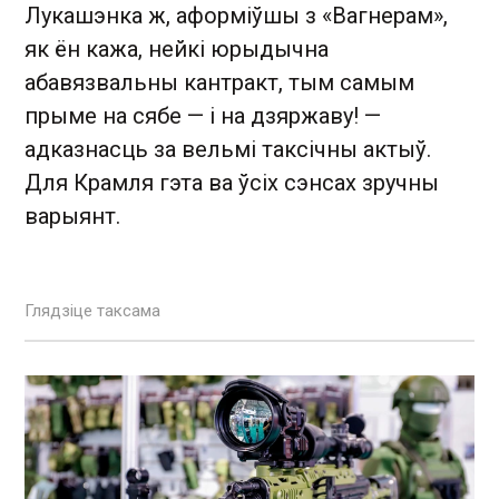
Лукашэнка ж, аформіўшы з «Вагнерам»,
як ён кажа, нейкі юрыдычна
абавязвальны кантракт, тым самым
прыме на сябе — і на дзяржаву! —
адказнасць за вельмі таксічны актыў.
Для Крамля гэта ва ўсіх сэнсах зручны
варыянт.
Глядзіце таксама