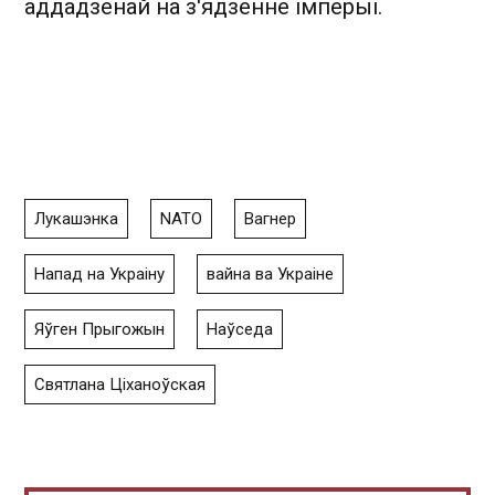
аддадзенай на з'ядзенне імперыі.
Лукашэнка
NATO
Вагнер
Напад на Украіну
вайна ва Украіне
Яўген Прыгожын
Наўседа
Святлана Ціханоўская