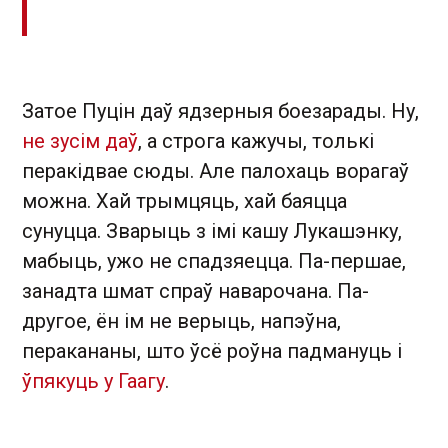
Затое Пуцін даў ядзерныя боезарады. Ну,
не зусім даў
, а строга кажучы, толькі
перакідвае сюды. Але палохаць ворагаў
можна. Хай трымцяць, хай баяцца
сунуцца. Зварыць з імі кашу Лукашэнку,
мабыць, ужо не спадзяецца. Па-першае,
занадта шмат спраў наварочана. Па-
другое, ён ім не верыць, напэўна,
перакананы, што ўсё роўна падмануць і
ўпякуць у Гаагу
.