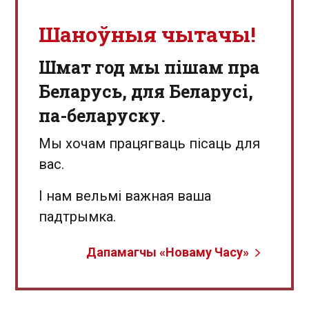
Шаноўныя чытачы!
Шмат год мы пішам пра
Беларусь, для Беларусі,
па-беларуску.
Мы хочам працягваць пісаць для
вас.
І нам вельмі важная ваша
падтрымка.
Дапамагчы «Новаму Часу»