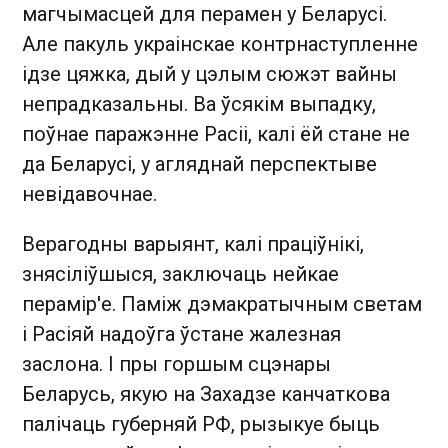
магчымасцей для перамен у Беларусі.
Але пакуль украінскае контрнаступленне
ідзе цяжка, дый у цэлым сюжэт вайны
непрадказальны. Ва ўсякім выпадку,
поўнае паражэнне Расіі, калі ёй стане не
да Беларусі, у агляднай перспектыве
невідавочнае.
Верагодны варыянт, калі праціўнікі,
знясіліўшыся, заключаць нейкае
перамір'е. Паміж дэмакратычным светам
і Расіяй надоўга ўстане жалезная
заслона. І пры горшым сцэнары
Беларусь, якую на Захадзе канчаткова
палічаць губерняй РФ, рызыкуе быць