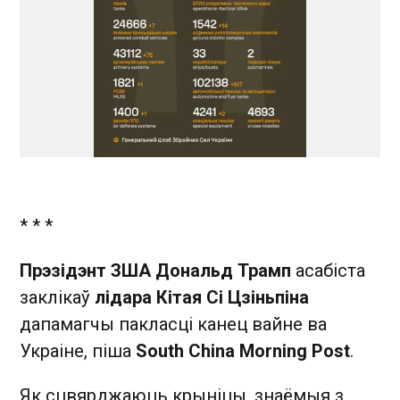
* * *
Прэзідэнт ЗША Дональд Трамп
асабіста
заклікаў
лідара Кітая Сі Цзіньпіна
дапамагчы пакласці канец вайне ва
Украіне, піша
South China Morning Post
.
Як сцвярджаюць крыніцы, знаёмыя з