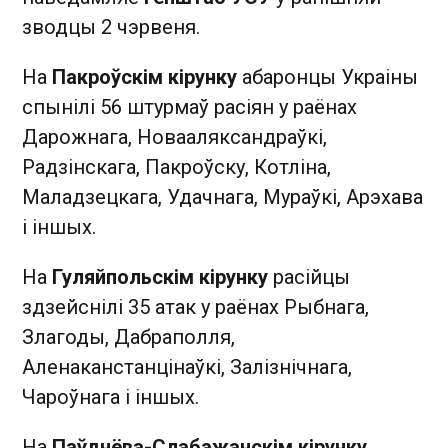
зводцы 2 чэрвеня.
На
Пакроўскім кірунку
абаронцы Украіны
спынілі 56 штурмаў расіян у раёнах
Дарожнага, Новааляксандраўкі,
Радзінскага, Пакроўску, Котліна,
Маладзецкага, Удачнага, Мураўкі, Арэхава
і іншых.
На
Гуляйпольскім кірунку
расійцы
здзейснілі 35 атак у раёнах Рыбнага,
Злагоды, Дабраполля,
Аленаканстанцінаўкі, Залізнічнага,
Чароўнага і іншых.
На
Паўднёва-Слабажанскім кірунку