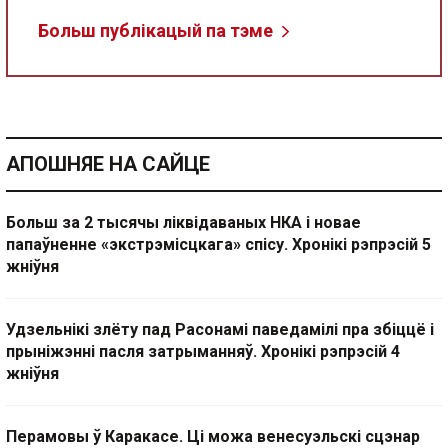
Больш публікацый па тэме
АПОШНЯЕ НА САЙЦЕ
Больш за 2 тысячы ліквідаваных НКА і новае
папаўненне «экстрэмісцкага» спісу. Хронікі рэпрэсій 5
жніўня
Удзельнікі злёту пад Расонамі паведамілі пра збіццё і
прыніжэнні пасля затрыманняў. Хронікі рэпрэсій 4
жніўня
Перамовы ў Каракасе. Ці можа венесуэльскі сцэнар