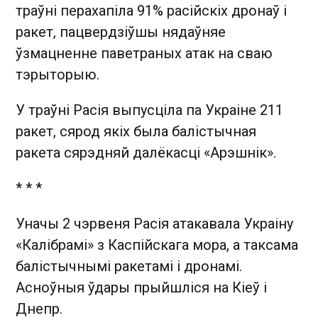
траўні перахапіла 91% расійскіх дронаў і
ракет, пацвердзіўшы нядаўняе
ўзмацненне паветраных атак на сваю
тэрыторыю.
У траўні Расія выпусціла па Украіне 211
ракет, сярод якіх была балістычная
ракета сярэдняй далёкасці «Арэшнік».
* * *
Уначы 2 чэрвеня Расія атакавала Украіну
«Калібрамі» з Каспійскага мора, а таксама
балістычнымі ракетамі і дронамі.
Асноўныя ўдары прыйшліся на Кіеў і
Днепр.