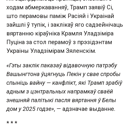
ходам абмеркаванняў, Трамп заявіў Сі,
што перамовы паміж Расіяй і Украінай
зайшлі ў тупік, і заклікаў яго садзейнічаць
вяртанню кіраўніка Крамля Уладзіміра
Пуціна за стол перамоў з прэзідэнтам
Украіны Уладзімірам Зяленскім.
«Гэты заклік паказаў відавочную патрэбу
Вашынгтона ўцягнуць Пекін у свае спробы
спыніць вайну — канфлікт, які Трамп зрабіў
адным з цэнтральных напрамкаў сваёй
знешняй палітыкі пасля вяртання ў Белы
дом у 2025 годзе»
, — адзначае выданне.
* * *