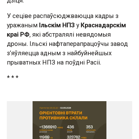
дзіця.
У сеціве распаўсюджваюцца кадры з
уражаным
Ільскім НПЗ
у
Краснадарскім
краі РФ
, які абстралялі невядомыя
дроны. Ільскі нафтаперапрацоўчы завод
з’яўляецца адным з найбуйнейшых
прыватных НПЗ на поўдні Расіі.
* * *