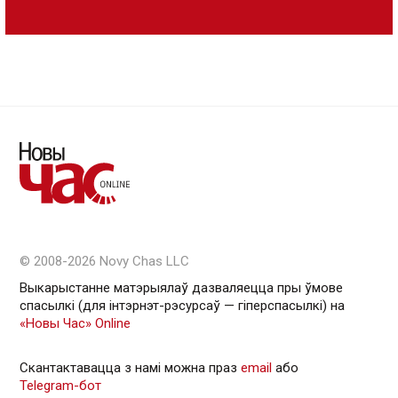
© 2008-2026 Novy Chas LLC
Выкарыстанне матэрыялаў дазваляецца пры ўмове
спасылкі (для інтэрнэт-рэсурсаў — гiперспасылкi) на
«Новы Час» Online
Скантактавацца з намі можна праз
email
або
Telegram-бот