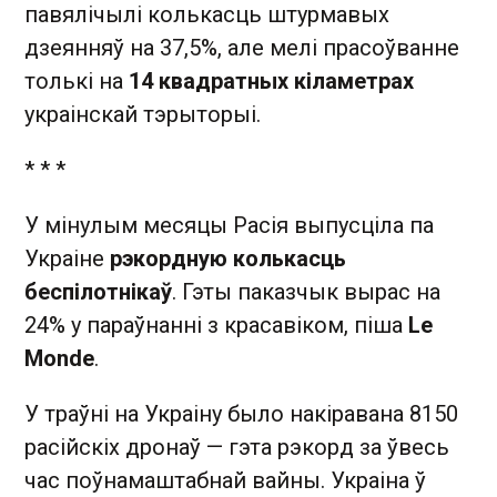
павялічылі колькасць штурмавых
дзеянняў на 37,5%, але мелі прасоўванне
толькі на
14 квадратных кіламетрах
украінскай тэрыторыі.
* * *
У мінулым месяцы Расія выпусціла па
Украіне
рэкордную колькасць
беспілотнікаў
. Гэты паказчык вырас на
24% у параўнанні з красавіком, піша
Le
Monde
.
У траўні на Украіну было накіравана 8150
расійскіх дронаў — гэта рэкорд за ўвесь
час поўнамаштабнай вайны. Украіна ў