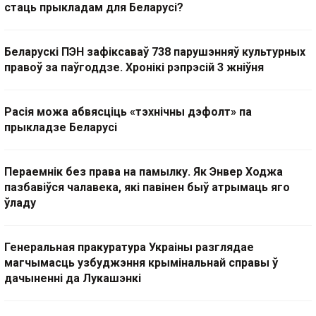
стаць прыкладам для Беларусі?
Беларускі ПЭН зафіксаваў 738 парушэнняў культурных
правоў за паўгоддзе. Хронікі рэпрэсій 3 жніўня
Расія можа абвясціць «тэхнічны дэфолт» па
прыкладзе Беларусі
Пераемнік без права на памылку. Як Энвер Ходжа
пазбавіўся чалавека, які павінен быў атрымаць яго
ўладу
Генеральная пракуратура Украіны разглядае
магчымасць узбуджэння крымінальнай справы ў
дачыненні да Лукашэнкі