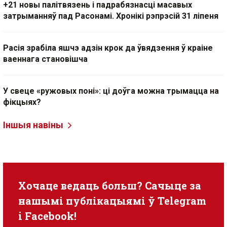
+21 новы палітвязень і падрабязнасці масавых
затрыманняў пад Расонамі. Хронікі рэпрэсій 31 ліпеня
Расія зрабіла яшчэ адзін крок да ўвядзення ў краіне
ваеннага становішча
У свеце «ружовых поні»: ці доўга можна трымацца на
фікцыях?
Іншыя навіны
Хочаце ведаць больш? Сачыце за
нашымі публікацыямі ў
Telegram
i
Facebook
!