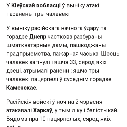
У
Кіеўскай вобласці
ў выніку атакі
паранены тры чалавекі.
У выніку расійскага начнога ўдару па
горадзе
Днепр
часткова разбураны
шматкватэрныя дамы, пашкоджаны
прадпрыемства, пажарная часька. Шэсць
чалавек загінулі і яшчэ 33, сярод якіх
дзеці, атрымалі раненні; яшчэ тры
чалавекі пацярпелі ў суседнім горадзе
Каменскае
.
Расійскія войскі ў ноч на 2 чэрвеня
атакавалі
Харкаў
, у тым ліку і балістыкай.
Вядома пра 10 пацярпелых, сярод якіх