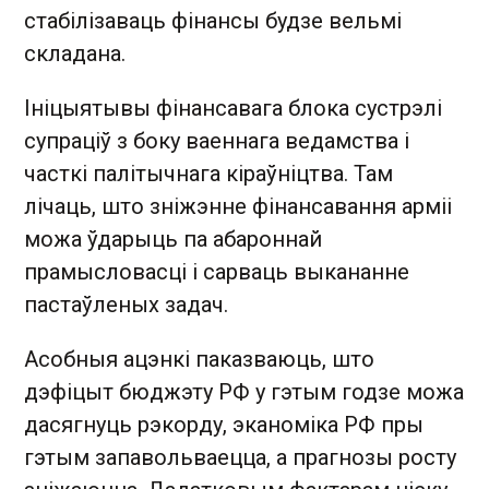
стабілізаваць фінансы будзе вельмі
складана.
Ініцыятывы фінансавага блока сустрэлі
супраціў з боку ваеннага ведамства і
часткі палітычнага кіраўніцтва. Там
лічаць, што зніжэнне фінансавання арміі
можа ўдарыць па абароннай
прамысловасці і сарваць выкананне
пастаўленых задач.
Асобныя ацэнкі паказваюць, што
дэфіцыт бюджэту РФ у гэтым годзе можа
дасягнуць рэкорду, эканоміка РФ пры
гэтым запавольваецца, а прагнозы росту