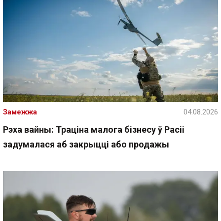
Замежжа
04.08.2026
Рэха вайны: Траціна малога бізнесу ў Расіі
задумалася аб закрыцці або продажы