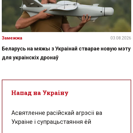
Замежжа
03.08.2026
Беларусь на мяжы з Украінай стварае новую мэту
для украінскіх дронаў
Напад на Украіну
Асвятленне расійскай агрэсіі ва
Украіне і супрацьстаяння ёй