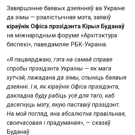
Завяршэнне баявых дзеянняў ва Украіне
да зімы — рэалістычная мэта, заявіў
кіраўнік Офіса прэзідэнта Кірыл Буданаў
на міжнародным форуме «Архітэктура
бяспекі», паведамляе РБК-Украіна.
«Я пацвярджаю, гэта на самай справе
спробы прэзідэнта Украіны — як мага
хутчэй, пажадана да зімы, спыніць баявыя
дзеянні. І я, як кіраўнік Офіса прэзідэнта,
дакладна буду рабіць усё для таго, каб
дасягнуць мэту, якую паставіў прэзідэнт.
На мой погляд, яна абсалютна правільная,
своечасовая і прадуманая»
, — сказаў
Буданаў.