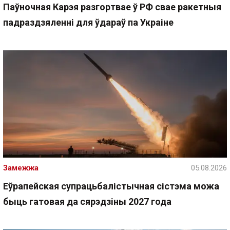
Паўночная Карэя разгортвае ў РФ свае ракетныя
падраздзяленні для ўдараў па Украіне
Замежжа
05.08.2026
Еўрапейская супрацьбалістычная сістэма можа
быць гатовая да сярэдзіны 2027 года