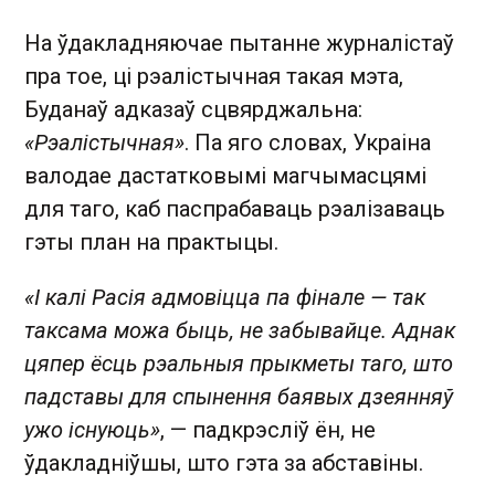
На ўдакладняючае пытанне журналістаў
пра тое, ці рэалістычная такая мэта,
Буданаў адказаў сцвярджальна:
«Рэалістычная»
. Па яго словах, Украіна
валодае дастатковымі магчымасцямі
для таго, каб паспрабаваць рэалізаваць
гэты план на практыцы.
«І калі Расія адмовіцца па фінале — так
таксама можа быць, не забывайце. Аднак
цяпер ёсць рэальныя прыкметы таго, што
падставы для спынення баявых дзеянняў
ужо існуюць»
, — падкрэсліў ён, не
ўдакладніўшы, што гэта за абставіны.