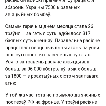
расійскія войскі прымянілі супраць Сіл
абароны Украіны 7500 кіраваных
авіяцыйных бомбаў.
Самым гарачым днём месяца стала 26
траўня — за гэтыя суткі адбылося 317
баявых сутыкненняў. Паралельна расіяне
працягвалі весці шчыльны агонь па ўсёй
лініі сутыкнення і населеных пунктах.
Усяго за травень расіяне ажыццявілі
больш за 96 000 абстрэлаў, з якіх больш
за 1800 — з рэактыўных сістэм залпавага
агню.
У той жа час, гэта не прывяло да значных
поспехаў РФ на фронце. У траўні расіяне