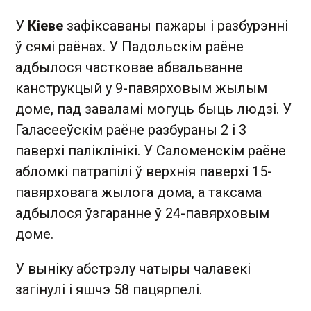
У
Кіеве
зафіксаваны пажары і разбурэнні
ў сямі раёнах. У Падольскім раёне
адбылося частковае абвальванне
канструкцый у 9-павярховым жылым
доме, пад заваламі могуць быць людзі. У
Галасееўскім раёне разбураны 2 і 3
паверхі паліклінікі. У Саломенскім раёне
абломкі патрапілі ў верхнія паверхі 15-
павярховага жылога дома, а таксама
адбылося ўзгаранне ў 24-павярховым
доме.
У выніку абстрэлу чатыры чалавекі
загінулі і яшчэ 58 пацярпелі.