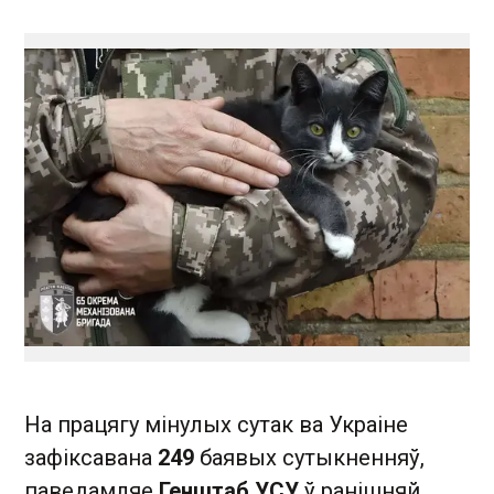
На працягу мінулых сутак ва Украіне
зафіксавана
249
баявых сутыкненняў,
паведамляе
Генштаб УСУ
ў ранішняй