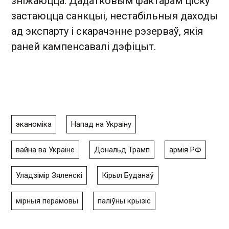
зніжаюцца. Дадатковым фактарам ціску
застаюцца санкцыі, нестабільныя даходы
ад экспарту і скарачэнне рэзерваў, якія
раней кампенсавалі дэфіцыт.
эканоміка
Напад на Украіну
вайна ва Украіне
Дональд Трамп
армія РФ
Уладзімір Зяленскі
Кірыл Буданаў
мірныя перамовы
паліўны крызіс