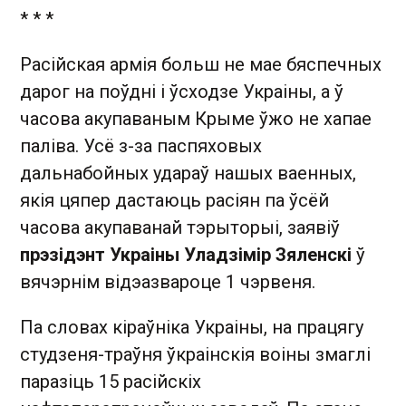
* * *
Расійская армія больш не мае бяспечных
дарог на поўдні і ўсходзе Украіны, а ў
часова акупаваным Крыме ўжо не хапае
паліва. Усё з-за паспяховых
дальнабойных удараў нашых ваенных,
якія цяпер дастаюць расіян па ўсёй
часова акупаванай тэрыторыі, заявіў
прэзідэнт Украіны Уладзімір Зяленскі
ў
вячэрнім відэазвароце 1 чэрвеня.
Па словах кіраўніка Украіны, на працягу
студзеня-траўня ўкраінскія воіны змаглі
паразіць 15 расійскіх