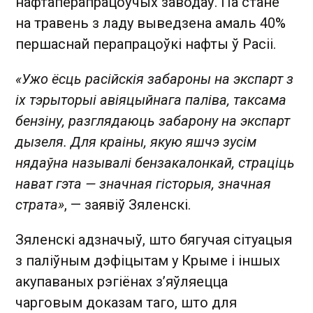
нафтаперапрацоўчых заводаў. Па стане
на травень з ладу выведзена амаль 40%
першаснай перапрацоўкі нафты ў Расіі.
«Ужо ёсць расійскія забароны на экспарт з
іх тэрыторыі авіяцыйнага паліва, таксама
бензіну, разглядаюць забарону на экспарт
дызеля. Для краіны, якую яшчэ зусім
нядаўна называлі бензакалонкай, страціць
нават гэта — значная гісторыя, значная
страта»
, — заявіў Зяленскі.
Зяленскі адзначыў, што бягучая сітуацыя
з паліўным дэфіцытам у Крыме і іншых
акупаваных рэгіёнах з’яўляецца
чарговым доказам таго, што для