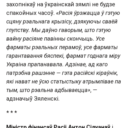
захопнікаў на ўкраінскай зямлі не будзе
спакойных часоў.
«Расія ўрэжацца ў гэтую
сцяну рэальнага крызісу, дзякуючы сваёй
глупству. Мы даўно гаворым, што гэтую
вайну расіяне павінны скончыць. Усе
фарматы рэальных перамоў, усе фарматы
гарантавання бяспекі, фармат годнага міру
Украіна прапанавала. Адзінае, ад каго
патрэбна рашэнне — гэта расійскі кіраўнік,
які нават не ўсю статыстыку атрымлівае па
тым, што рэальна адбываецца»
, —
адзначыў Зяленскі.
* * *
Міністр фінансаў Расіі Антон Сілуанаў
і