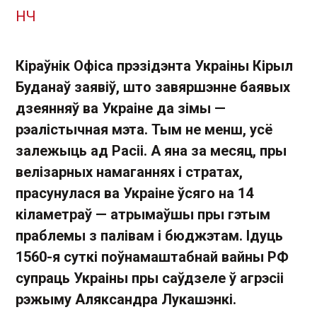
НЧ
Кіраўнік Офіса прэзідэнта Украіны Кірыл
Буданаў заявіў, што завяршэнне баявых
дзеянняў ва Украіне да зімы —
рэалістычная мэта. Тым не менш, усё
залежыць ад Расіі. А яна за месяц, пры
велізарных намаганнях і стратах,
прасунулася ва Украіне ўсяго на 14
кіламетраў — атрымаўшы пры гэтым
праблемы з палівам і бюджэтам. Ідуць
1560-я суткі поўнамаштабнай вайны РФ
супраць Украіны пры саўдзеле ў агрэсіі
рэжыму Аляксандра Лукашэнкі.