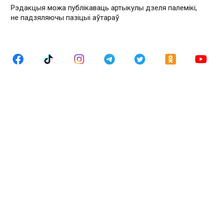
Рэдакцыя можа публікаваць артыкулы дзеля палемікі,
не падзяляючы пазіцыі аўтараў