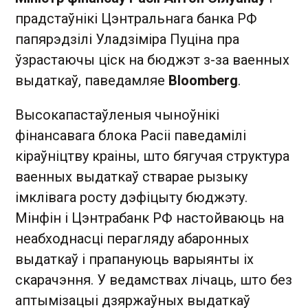
прадстаўнікі Цэнтральнага банка РФ
папярэдзілі Уладзіміра Пуціна пра
ўзрастаючы ціск на бюджэт з-за ваенных
выдаткаў, паведамляе
Bloomberg
.
Высокапастаўленыя чыноўнікі
фінансавага блока Расіі паведамілі
кіраўніцтву краіны, што бягучая структура
ваенных выдаткаў стварае рызыку
імклівага росту дэфіцыту бюджэту.
Мінфін і Цэнтрабанк РФ настойваюць на
неабходнасці перагляду абаронных
выдаткаў і прапануюць варыянты іх
скарачэння. У ведамствах лічаць, што без
аптымізацыі дзяржаўных выдаткаў