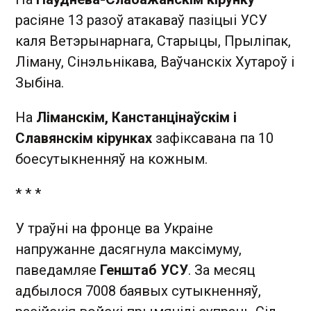
расіяне 13 разоў атакаваў пазіцыі УСУ
каля Ветэрынарнага, Старыцы, Прыліпак,
Ліману, Сінэльнікава, Ваўчанскіх Хутароў і
Зыбіна.
На
Ліманскім, Канстанцінаўскім і
Славянскім кірунках
зафіксавана па 10
боесутыкненняў на кожным.
* * *
У траўні на фронце ва Украіне
напружанне дасягнула максімуму,
паведамляе
Генштаб УСУ
. За месяц
адбылося 7008 баявых сутыкненняў,