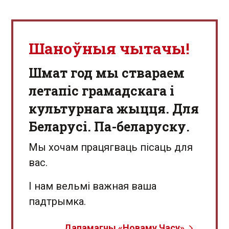
Шаноўныя чытачы!
Шмат год мы ствараем
летапіс грамадскага і
культурнага жыцця. Для
Беларусі. Па-беларуску.
Мы хочам працягваць пісаць для
вас.
І нам вельмі важная ваша
падтрымка.
Дапамагчы «Новаму Часу»