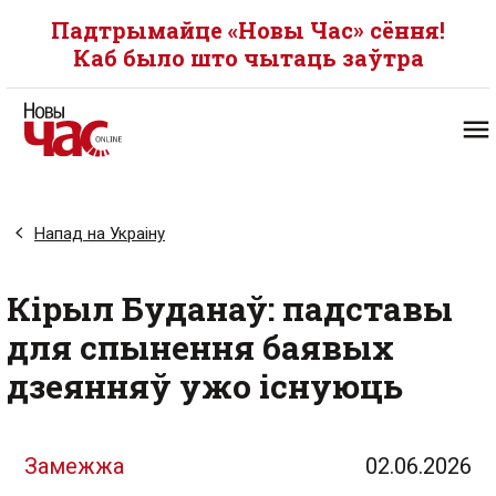
Падтрымайце «Новы Час» сёння!
Каб было што чытаць заўтра
Напад на Украіну
Кірыл Буданаў: падставы
для спынення баявых
дзеянняў ужо існуюць
Замежжа
02.06.2026