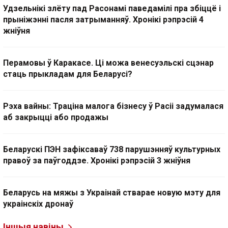
Удзельнікі злёту пад Расонамі паведамілі пра збіццё і
прыніжэнні пасля затрыманняў. Хронікі рэпрэсій 4
жніўня
Перамовы ў Каракасе. Ці можа венесуэльскі сцэнар
стаць прыкладам для Беларусі?
Рэха вайны: Траціна малога бізнесу ў Расіі задумалася
аб закрыцці або продажы
Беларускі ПЭН зафіксаваў 738 парушэнняў культурных
правоў за паўгоддзе. Хронікі рэпрэсій 3 жніўня
Беларусь на мяжы з Украінай стварае новую мэту для
украінскіх дронаў
Іншыя навіны