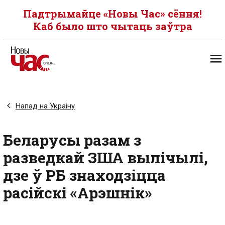
Падтрымайце «Новы Час» сёння!
Каб было што чытаць заўтра
Напад на Украіну
Беларусы разам з
разведкай ЗША вылічылі,
дзе ў РБ знаходзіцца
расійскі «Арэшнік»