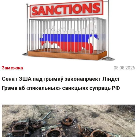
Замежжа
08.08.2026
Сенат ЗША падтрымаў законапраект Ліндсі
Грэма аб «пякельных» санкцыях супраць РФ