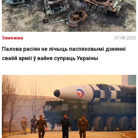
Замежжа
07.08.2026
Палова расіян не лічыць паспяховымі дзеянні
сваёй арміі ў вайне супраць Украіны