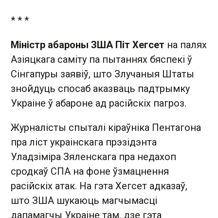
* * *
Міністр абароны ЗША Піт Хегсет
на палях
Азіяцкага саміту па пытаннях бяспекі ў
Сінгапуры заявіў, што Злучаныя Штаты
знойдуць спосаб аказваць падтрымку
Украіне ў абароне ад расійскіх пагроз.
Журналісты спыталі кіраўніка Пентагона
пра ліст украінскага прэзідэнта
Уладзіміра Зяленскага пра недахоп
сродкаў СПА на фоне ўзмацнення
расійскіх атак. На гэта Хегсет адказаў,
што ЗША шукаюць магчымасці
дапамагчы Украіне там, дзе гэта