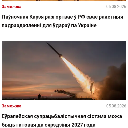
Замежжа
06.08.2026
Паўночная Карэя разгортвае ў РФ свае ракетныя
падраздзяленні для ўдараў па Украіне
Замежжа
05.08.2026
Еўрапейская супрацьбалістычная сістэма можа
быць гатовая да сярэдзіны 2027 года