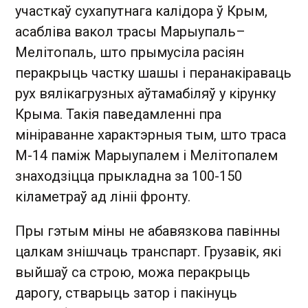
участкаў сухапутнага калідора ў Крым,
асабліва вакол трасы Марыупаль–
Мелітопаль, што прымусіла расіян
перакрыць частку шашы і перанакіраваць
рух вялікагрузных аўтамабіляў у кірунку
Крыма. Такія паведамленні пра
мініраванне характэрныя тым, што траса
М-14 паміж Марыупалем і Мелітопалем
знаходзіцца прыкладна за 100-150
кіламетраў ад лініі фронту.
Пры гэтым міны не абавязкова павінны
цалкам знішчаць транспарт. Грузавік, які
выйшаў са строю, можа перакрыць
дарогу, стварыць затор і пакінуць