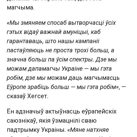
магчыма.
«Мы змяняем спосаб вытворчасці ўсіх
гэтых відаў важнай амуніцыі, каб
гарантаваць, што нашы кампаніі
пастаўляюць не проста трохі больш, а
значна больш па ўсім спектры. Дзе мы
можам дапамагчы Украіне — мы гэта
робім, дзе мы можам даць магчымасць
Еўропе зрабіць больш — мы гэта робім»
, —
сказаў Хегсет.
Ён адзначыў актыўнасць еўрапейскіх
саюзнікаў, якія ўзмацнілі сваю
падтрымку Украіны.
«Мяне натхняе