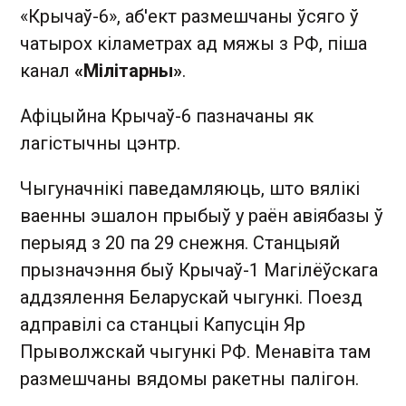
«Крычаў-6», аб'ект размешчаны ўсяго ў
чатырох кіламетрах ад мяжы з РФ, піша
канал
«Мілітарны»
.
Афіцыйна Крычаў-6 пазначаны як
лагістычны цэнтр.
Чыгуначнікі паведамляюць, што вялікі
ваенны эшалон прыбыў у раён авіябазы ў
перыяд з 20 па 29 снежня. Станцыяй
прызначэння быў Крычаў-1 Магілёўскага
аддзялення Беларускай чыгункі. Поезд
адправілі са станцыі Капусцін Яр
Прыволжскай чыгункі РФ. Менавіта там
размешчаны вядомы ракетны палігон.