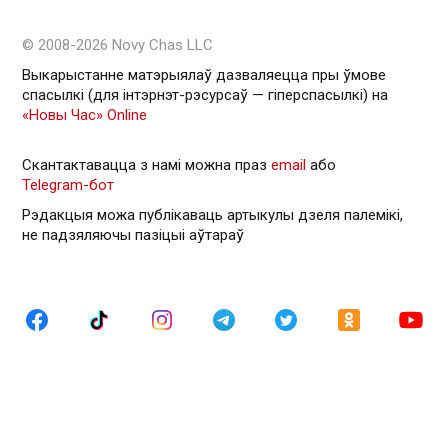
© 2008-2026 Novy Chas LLC
Выкарыстанне матэрыялаў дазваляецца пры ўмове
спасылкі (для інтэрнэт-рэсурсаў — гiперспасылкi) на
«Новы Час» Online
Скантактавацца з намі можна праз
email
або
Telegram-бот
Рэдакцыя можа публікаваць артыкулы дзеля палемікі,
не падзяляючы пазіцыі аўтараў