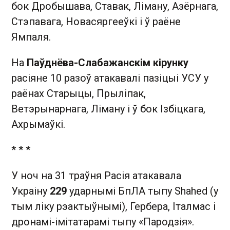
бок Дробышава, Ставак, Ліману, Азёрнага,
Стэпавага, Новасяргееўкі і ў раёне
Ямпаля.
На
Паўднёва-Слабажанскім кірунку
расіяне 10 разоў атакавалі пазіцыі УСУ у
раёнах Старыцы, Прыліпак,
Ветэрынарнага, Ліману і ў бок Ізбіцкага,
Ахрымаўкі.
* * *
У ноч на 31 траўня Расія атакавала
Украіну
229
ударнымі БпЛА тыпу Shahed (у
тым ліку рэактыўнымі), Гербера, Італмас і
дронамі-імітатарамі тыпу «Пародзія».