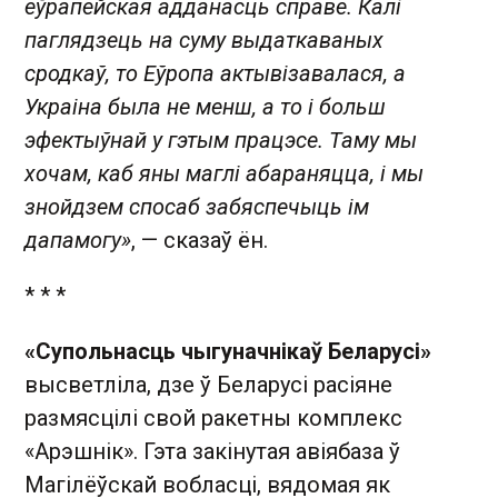
еўрапейская адданасць справе. Калі
паглядзець на суму выдаткаваных
сродкаў, то Еўропа актывізавалася, а
Украіна была не менш, а то і больш
эфектыўнай у гэтым працэсе. Таму мы
хочам, каб яны маглі абараняцца, і мы
знойдзем спосаб забяспечыць ім
дапамогу»
, — сказаў ён.
* * *
«Супольнасць чыгуначнікаў Беларусі»
высветліла, дзе ў Беларусі расіяне
размясцілі свой ракетны комплекс
«Арэшнік». Гэта закінутая авіябаза ў
Магілёўскай вобласці, вядомая як