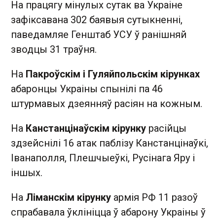
На працягу мінулых сутак ва Украіне
зафіксавана 302 баявыя сутыкненні,
паведамляе Генштаб УСУ ў ранішняй
зводцы 31 траўня.
На
Пакроўскім і Гуляйпольскім кірунках
абаронцы Украіны спынілі па 46
штурмавых дзеянняў расіян на кожным.
На
Канстанцінаўскім кірунку
расійцы
здзейснілі 16 атак паблізу Канстанцінаўкі,
Іванаполля, Плешчыеўкі, Русінага Яру і
іншых.
На
Ліманскім кірунку
армія РФ 11 разоў
спрабавала ўклініцца ў абарону Украіны ў