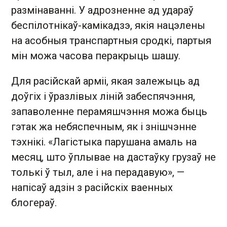
размінаванні. У адрозненне ад удараў
беспілотнікаў-камікадзэ, якія нацэлены
на асобныя транспартныя сродкі, партыя
мін можа часова перакрыць шашу.
Для расійскай арміі, якая залежыць ад
доўгіх і ўразлівых ліній забеспячэння,
запаволенне перамяшчэння можа быць
гэтак жа небяспечным, як і знішчэнне
тэхнікі. «Лагістыка парушана амаль на
месяц, што ўплывае на дастаўку грузаў не
толькі ў тыл, але і на перадавую», —
напісаў адзін з расійскіх ваенных
блогераў.