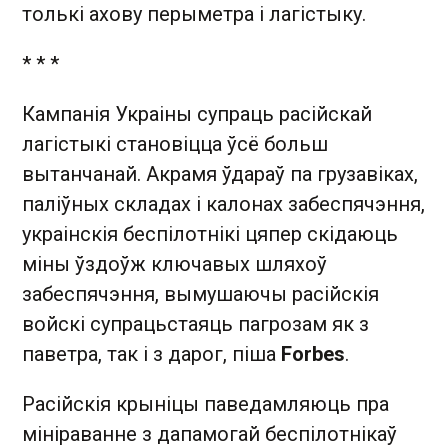
толькі ахову перыметра і лагістыку.
* * *
Кампанія Украіны супраць расійскай
лагістыкі становіцца ўсё больш
вытанчанай. Акрамя ўдараў па грузавіках,
паліўных складах і калонах забеспячэння,
украінскія беспілотнікі цяпер скідаюць
міны ўздоўж ключавых шляхоў
забеспячэння, вымушаючы расійскія
войскі супрацьстаяць пагрозам як з
паветра, так і з дарог, піша
Forbes
.
Расійскія крыніцы паведамляюць пра
мініраванне з дапамогай беспілотнікаў