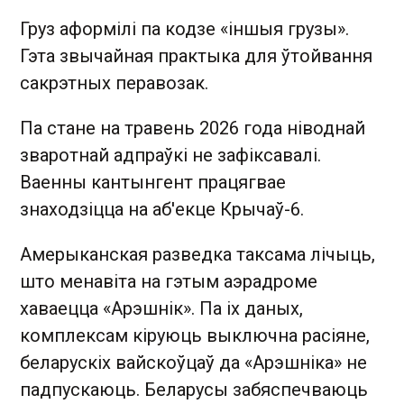
Груз аформілі па кодзе «іншыя грузы».
Гэта звычайная практыка для ўтойвання
сакрэтных перавозак.
Па стане на травень 2026 года ніводнай
зваротнай адпраўкі не зафіксавалі.
Ваенны кантынгент працягвае
знаходзіцца на аб'екце Крычаў-6.
Амерыканская разведка таксама лічыць,
што менавіта на гэтым аэрадроме
хаваецца «Арэшнік». Па іх даных,
комплексам кіруюць выключна расіяне,
беларускіх вайскоўцаў да «Арэшніка» не
падпускаюць. Беларусы забяспечваюць