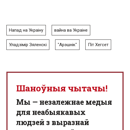
Напад на Украіну
вайна ва Украіне
Уладзімір Зяленскі
"Арэшнік"
Піт Хегсет
Шаноўныя чытачы!
Мы — незалежнае медыя
для неабыякавых
людзей з выразнай