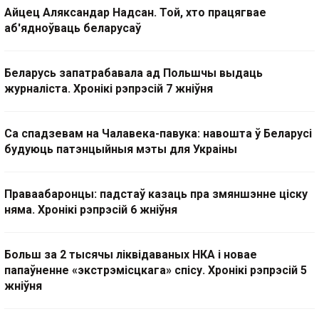
Айцец Аляксандар Надсан. Той, хто працягвае
аб'ядноўваць беларусаў
Беларусь запатрабавала ад Польшчы выдаць
журналіста. Хронікі рэпрэсій 7 жніўня
Са спадзевам на Чалавека-павука: навошта ў Беларусі
будуюць патэнцыйныя мэты для Украіны
Праваабаронцы: падстаў казаць пра змяншэнне ціску
няма. Хронікі рэпрэсій 6 жніўня
Больш за 2 тысячы ліквідаваных НКА і новае
папаўненне «экстрэмісцкага» спісу. Хронікі рэпрэсій 5
жніўня