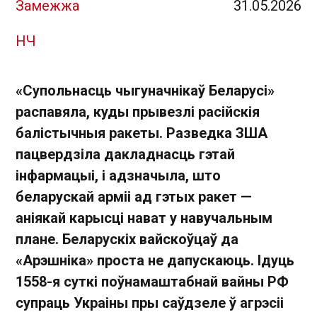
Замежжа
31.05.2026
НЧ
«Супольнасць чыгуначнікаў Беларусі»
распавяла, куды прывезлі расійскія
балістычныя ракеты. Разведка ЗША
пацвердзіла дакладнасць гэтай
інфармацыі, і адзначыла, што
беларускай арміі ад гэтых ракет —
аніякай карысці нават у навучальным
плане. Беларускіх вайскоўцаў да
«Арэшніка» проста не дапускаюць. Ідуць
1558-я суткі поўнамаштабнай вайны РФ
супраць Украіны пры саўдзеле ў агрэсіі