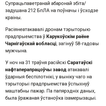
Супрацьпаветранай абаронай збіта/
задушана 212 БпЛА на поўначы і ўсходзе
краіны.
Расіянеатакавалі дронам тэрыторыю
прадпрыемства ў
Карукоўскім раёне
Чарнігаўскай вобласці
, загінуў 58-гадовы
мужчына.
У ноч на 31 траўня расійскі
Саратаўскі
нафтаперапрацоўчы завод
атакавалі
ўдарныя беспілотнікі, у выніку чаго на
тэрыторыі прадпрыемства ўспыхнуў
маштабны пажар. Па папярэдніх даных,
была ўражаная ўстаноўка ізамерызацыі.