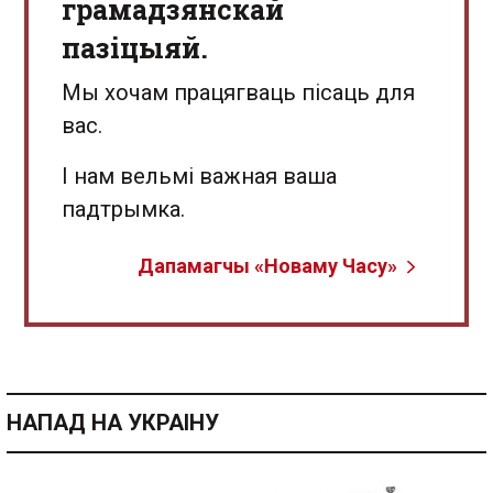
грамадзянскай
пазіцыяй.
Мы хочам працягваць пісаць для
вас.
І нам вельмі важная ваша
падтрымка.
Дапамагчы «Новаму Часу»
НАПАД НА УКРАІНУ