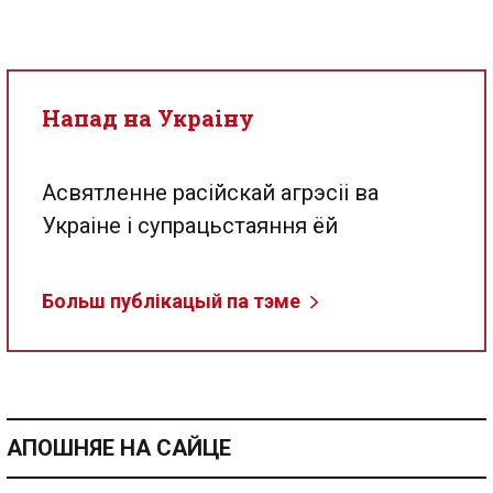
Напад на Украіну
Асвятленне расійскай агрэсіі ва
Украіне і супрацьстаяння ёй
Больш публікацый па тэме
АПОШНЯЕ НА САЙЦЕ