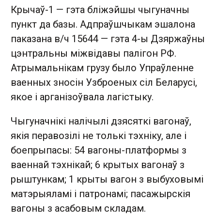
Крычаў-1 — гэта бліжэйшы чыгуначны
пункт да базы. Адпраўшчыкам эшалона
паказана в/ч 15644 — гэта 4-ы Дзяржаўны
цэнтральны міжвідавы палігон РФ.
Атрымальнікам грузу было Упраўленне
ваенных зносін Узброеных сіл Беларусі,
якое і арганізоўвала лагістыку.
Чыгуначнікі налічылі дзясяткі вагонаў,
якія перавозілі не толькі тэхніку, але і
боепрыпасы: 54 вагоны-платформы з
ваеннай тэхнікай; 6 крытых вагонаў з
рыштункам; 1 крыты вагон з выбуховымі
матэрыяламі і патронамі; пасажырскія
вагоны з асабовым складам.