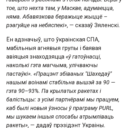
тое, што нехта там, у Маскве, адумаецца,
няма. Абавязкова беражыце жыццё –
рэагуйце на небяспекі»
, — сказаў Зяленскі.
Ён адзначыў, што ўкраінская СПА,
мабільныя агнявыя групы і баявая
авіяцыя знаходзяцца
«ў гатоўнасці,
наколькі гэта магчыма, улічваючы
пастаўкі». «Працэнт збіваных "Шахедаў"
нашымі воінамі стабільна вышэй за 90 —
гэта 90–93%. Па крылатых ракетах і
балістыцы: з усімі партнёрамі мы працуем,
каб былі новыя ўзносы ў праграму PURL,
мы шукаем іншыя спосабы атрымліваць
ракеты»
, — дадаў прэзідэнт Украіны.