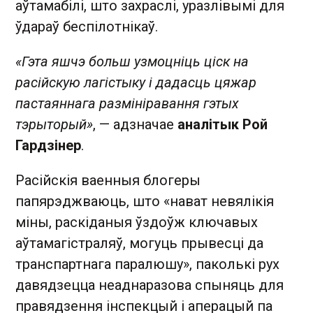
аўтамабілі, што захраслі, уразлівымі для
ўдараў беспілотнікаў.
«Гэта яшчэ больш узмоцніць ціск на
расійскую лагістыку і дадасць цяжар
пастаяннага размініравання гэтых
тэрыторый»
, — адзначае
аналітык Рой
Гардзінер
.
Расійскія ваенныя блогеры
папярэджваюць, што «нават невялікія
міны, раскіданыя ўздоўж ключавых
аўтамагістраляў, могуць прывесці да
транспартнага паралюшу», паколькі рух
давядзецца неаднаразова спыняць для
правядзення інспекцый і аперацый па