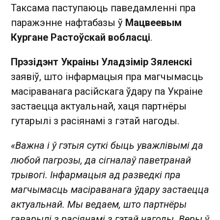
Таксама паступаюць паведамленні пра
паражэнне нафтабазы ў
Мацвеевым
Кургане Растоўскай вобласці
.
Прэзідэнт Украіны Уладзімір Зяленскі
заявіў, што інфармацыя пра магчымасць
масіраванага расійскага ўдару па Украіне
застаецца актуальнай, хаця партнёры
гутарылі з расіянамі з гэтай нагоды.
«Важна і ў гэтыя суткі быць уважлівымі да
любой пагрозы, да сігналаў паветранай
трывогі. Інфармацыя ад разведкі пра
магчымасць масіраванага ўдару застаецца
актуальнай. Мы ведаем, што партнёры
гаварылі з расіянамі з гэтай нагоды. Веры ў