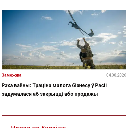
Замежжа
04.08.2026
Рэха вайны: Траціна малога бізнесу ў Расіі
задумалася аб закрыцці або продажы
Напад на Украіну