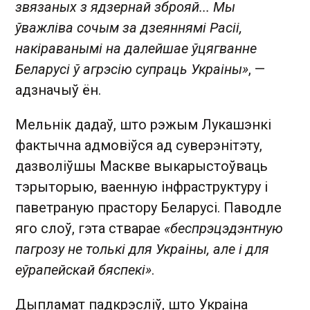
звязаных з ядзернай зброяй... Мы
ўважліва сочым за дзеяннямі Расіі,
накіраванымі на далейшае ўцягванне
Беларусі ў агрэсію супраць Украіны»
, —
адзначыў ён.
Мельнік дадаў, што рэжым Лукашэнкі
фактычна адмовіўся ад суверэнітэту,
дазволіўшы Маскве выкарыстоўваць
тэрыторыю, ваенную інфраструктуру і
паветраную прастору Беларусі. Паводле
яго слоў, гэта стварае
«беспрэцэдэнтную
пагрозу не толькі для Украіны, але і для
еўрапейскай бяспекі»
.
Дыпламат падкрэсліў, што Украіна