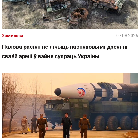
Замежжа
07.08.2026
Палова расіян не лічыць паспяховымі дзеянні
сваёй арміі ў вайне супраць Украіны