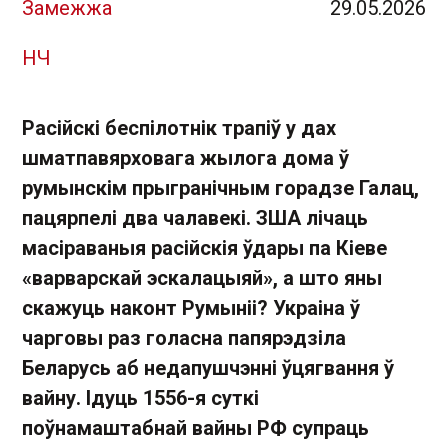
Замежжа
29.05.2026
НЧ
Расійскі беспілотнік трапіў у дах
шматпавярховага жылога дома ў
румынскім прыгранічным горадзе Галац,
пацярпелі два чалавекі. ЗША лічаць
масіраваныя расійскія ўдары па Кіеве
«варварскай эскалацыяй», а што яны
скажуць наконт Румыніі? Украіна ў
чарговы раз голасна папярэдзіла
Беларусь аб недапушчэнні ўцягвання ў
вайну. Ідуць 1556-я суткі
поўнамаштабнай вайны РФ супраць