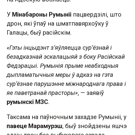
У
Мінабароны Румыніі
пацвердзілі, што
дрон, які ўпаў на шматпавярхоўку ў
Галацы, быў расійскім.
«Гэты інцыдэнт з’яўляецца сур’ёзнай і
безадказнай эскалацыяй з боку Расійскай
Федэрацыі. Румынія прыме неабходныя
дыпламатычныя меры ў адказ на гэта
сур’ёзнае парушэнне міжнароднага права і
яе паветранай прасторы»
, — заявіў
румынскі МЗС
.
Таксама на паўночным захадзе Румыніі, у
павеце Марамурэш
, быў знойдзены яшчэ
адзін дрон без выбуховага зарада.