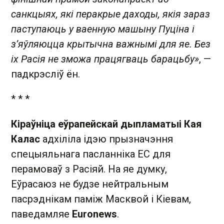
санкцыях, які перакрые даходы, якія зараз
паступаюць у ваенную машыну Пуціна і
з’яўляюцца крытычна важнымі для яе. Без
іх Расія не зможа працягваць барацьбу»
, —
падкрэсліў ён.
* * *
Кіраўніца еўрапейскай дыпламатыі Кая
Калас
адхіліла ідэю прызначэння
спецыяльнага пасланніка ЕС для
перамоваў з Расіяй. На яе думку,
Еўрасаюз не будзе нейтральным
пасрэднікам паміж Масквой і Кіевам,
паведамляе
Euronews
.