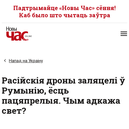
Падтрымайце «Новы Час» сёння!
Каб было што чытаць заўтра
Напад на Украіну
Расійскія дроны заляцелі ў
Румынію, ёсць
пацяпрелыя. Чым адкажа
свет?