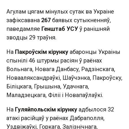
Агулам цягам мінулых сутак ва Украіне
зафіксавана
267
баявых сутыкненняў,
паведамляе
Генштаб УСУ
ў ранішняй
зводцы 29 траўня.
На
Пакроўскім кірунку
абаронцы Украіны
спынілі 46 штурмы расіян ў раёнах
Вольнага, Новага Данбасу, Радзінскага,
Новааляксандраўкі, Шаўчэнка, Пакроўску,
Біліцкага, Грышына, Удачнага,
Маладзецкага, Філіі і Новапаўлаўкі.
На
Гуляйпольскім кірунку
адбылося 32
атакі расійцаў у раёнах Дабраполля,
Уздвіжаўкі, Горкага, Залізнічнага,