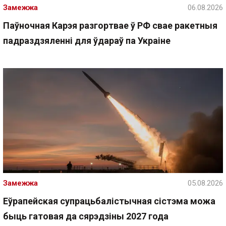
Замежжа
06.08.2026
Паўночная Карэя разгортвае ў РФ свае ракетныя
падраздзяленні для ўдараў па Украіне
Замежжа
05.08.2026
Еўрапейская супрацьбалістычная сістэма можа
быць гатовая да сярэдзіны 2027 года