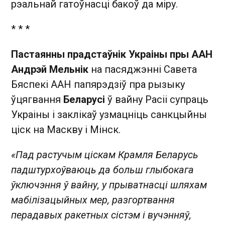
рэальнай гатоўнасці бакоў да міру.
* * *
Пастаянны прадстаўнік Украіны пры ААН
Андрэй Мельнік
на пасяджэнні Савета
Бяспекі ААН папярэдзіў пра рызыку
ўцягвання
Беларусі
ў вайну Расіі супраць
Украіны і заклікаў узмацніць санкцыйны
ціск на Маскву і Мінск.
«Пад растучым ціскам Крамля Беларусь
падштурхоўваюць да больш глыбокага
ўключэння ў вайну, у прыватнасці шляхам
мабілізацыйных мер, разгортвання
перадавых ракетных сістэм і вучэнняў,