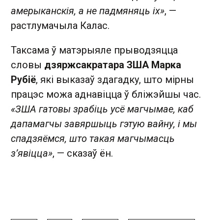
амерыканскія, а не падмяняць іх»
, —
растлумачыла Калас.
Таксама ў матэрыяле прыводзяцца
словы
дзяржсакратара ЗША Марка
Рубіё
, які выказаў здагадку, што мірны
працэс можа аднавіцца ў бліжэйшы час.
«ЗША гатовы зрабіць усё магчымае, каб
дапамагчы завяршыць гэтую вайну, і мы
спадзяёмся, што такая магчымасць
з’явіцца»
, — сказаў ён.