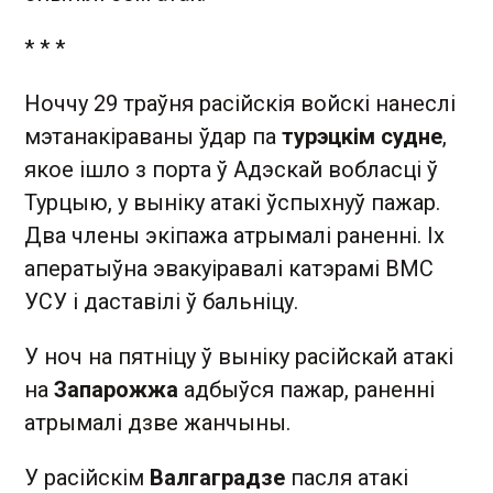
* * *
Ноччу 29 траўня расійскія войскі нанеслі
мэтанакіраваны ўдар па
турэцкім судне
,
якое ішло з порта ў Адэскай вобласці ў
Турцыю, у выніку атакі ўспыхнуў пажар.
Два члены экіпажа атрымалі раненні. Іх
аператыўна эвакуіравалі катэрамі ВМС
УСУ і даставілі ў бальніцу.
У ноч на пятніцу ў выніку расійскай атакі
на
Запарожжа
адбыўся пажар, раненні
атрымалі дзве жанчыны.
У расійскім
Валгаградзе
пасля атакі