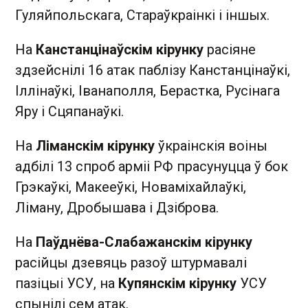
Гуляйпольскага, Стараўкраінкі і іншых.
На
Канстанцінаўскім кірунку
расіяне
здзейснілі 16 атак паблізу Канстанцінаўкі,
Іллінаўкі, Іванаполля, Берастка, Русінага
Яру і Сцяпанаўкі.
На
Ліманскім кірунку
ўкраінскія воіны
адбілі 13 спроб арміі РФ прасунуцца ў бок
Грэкаўкі, Макееўкі, Новаміхайлаўкі,
Ліману, Дробышава і Дзіброва.
На
Паўднёва-Слабажанскім кірунку
расійцы дзевяць разоў штурмавалі
пазіцыі УСУ, на
Купянскім кірунку
УСУ
спынілі сем атак.