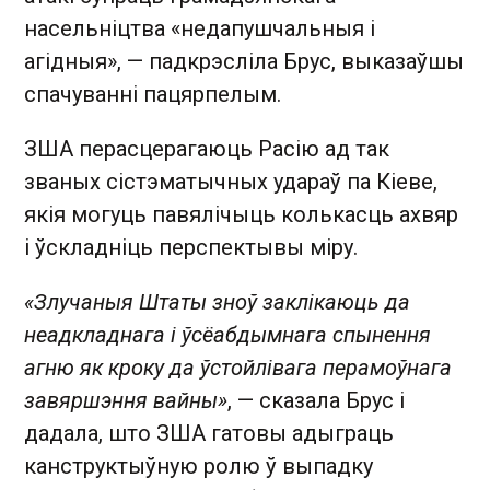
насельніцтва «недапушчальныя і
агідныя», — падкрэсліла Брус, выказаўшы
спачуванні пацярпелым.
ЗША перасцерагаюць Расію ад так
званых сістэматычных удараў па Кіеве,
якія могуць павялічыць колькасць ахвяр
і ўскладніць перспектывы міру.
«Злучаныя Штаты зноў заклікаюць да
неадкладнага і ўсёабдымнага спынення
агню як кроку да ўстойлівага перамоўнага
завяршэння вайны»
, — сказала Брус і
дадала, што ЗША гатовы адыграць
канструктыўную ролю ў выпадку