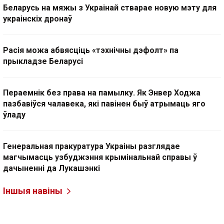
Беларусь на мяжы з Украінай стварае новую мэту для
украінскіх дронаў
Расія можа абвясціць «тэхнічны дэфолт» па
прыкладзе Беларусі
Пераемнік без права на памылку. Як Энвер Ходжа
пазбавіўся чалавека, які павінен быў атрымаць яго
ўладу
Генеральная пракуратура Украіны разглядае
магчымасць узбуджэння крымінальнай справы ў
дачыненні да Лукашэнкі
Іншыя навіны