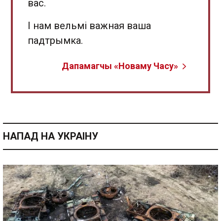
вас.
І нам вельмі важная ваша
падтрымка.
Дапамагчы «Новаму Часу»
НАПАД НА УКРАІНУ