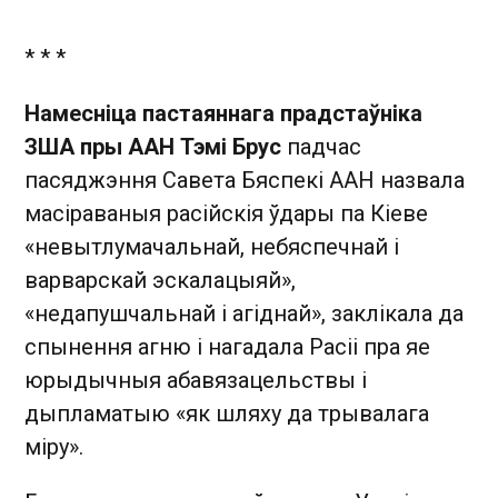
* * *
Намесніца пастаяннага прадстаўніка
ЗША пры ААН Тэмі Брус
падчас
пасяджэння Савета Бяспекі ААН назвала
масіраваныя расійскія ўдары па Кіеве
«невытлумачальнай, небяспечнай і
варварскай эскалацыяй»,
«недапушчальнай і агіднай», заклікала да
спынення агню і нагадала Расіі пра яе
юрыдычныя абавязацельствы і
дыпламатыю «як шляху да трывалага
міру».