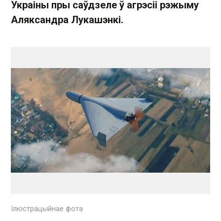
Украіны пры саўдзеле ў агрэсіі рэжыму
Аляксандра Лукашэнкі.
Ілюстрацыйнае фота