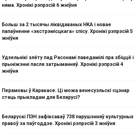
няма. Хронікі рэпрэсій 6 жніўня
Больш за 2 тысячы ліквідаваных НКА і новае
папаўненне «экстрэмісцкага» спісу. Хронікі рэпрэсій 5
жніўня
Удзельнікі злёту пад Расонамі паведамілі пра збіццё і
прыніжэнні пасля затрыманняў. Хронікі рэпрэсій 4
жніўня
Перамовы ў Каракасе. Ці можа венесуэльскі сцэнар
стаць прыкладам для Беларусі?
Беларускі ПЭН зафіксаваў 738 парушэнняў культурных
правоў за паўгоддзе. Хронікі рэпрэсій 3 жніўня