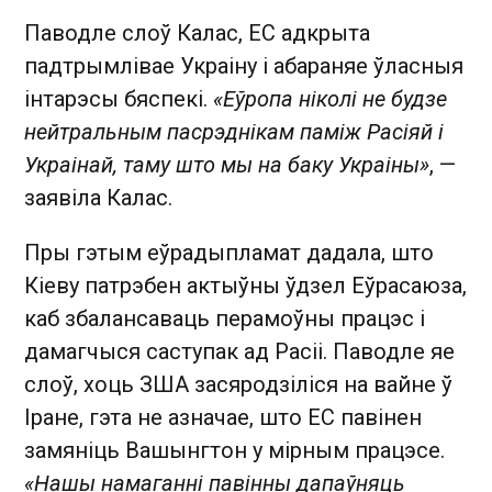
Паводле слоў Калас, ЕС адкрыта
падтрымлівае Украіну і абараняе ўласныя
інтарэсы бяспекі.
«Еўропа ніколі не будзе
нейтральным пасрэднікам паміж Расіяй і
Украінай, таму што мы на баку Украіны»
, —
заявіла Калас.
Пры гэтым еўрадыпламат дадала, што
Кіеву патрэбен актыўны ўдзел Еўрасаюза,
каб збалансаваць перамоўны працэс і
дамагчыся саступак ад Расіі. Паводле яе
слоў, хоць ЗША засяродзіліся на вайне ў
Іране, гэта не азначае, што ЕС павінен
замяніць Вашынгтон у мірным працэсе.
«Нашы намаганні павінны дапаўняць