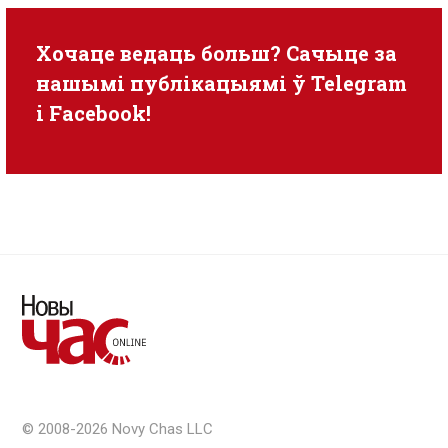
Хочаце ведаць больш? Сачыце за
нашымі публікацыямі ў
Telegram
i
Facebook
!
© 2008-2026 Novy Chas LLC