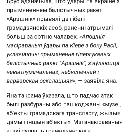
Брус адзначыла, што ўдары па Украіне з
прымяненнем балістычных ракет
«Арэшнік» прывялі да гібелі
грамадзянскіх асоб, раненні атрымалі
больш за сотню чалавек.
«Апошнія
масіраваныя ўдары па Кіеве з боку Расіі,
уключаючы прымяненне гіпергукавых
балістычных ракет "Арэшнік", з’яўляюцца
невытлумачальнай, небяспечнай і
варварскай эскалацыяй»
, — заявіла яна.
Яна таксама ўказала, што падчас атак
былі разбураны або пашкоджаны «музеі,
аб’екты грамадскага транспарту, жылыя
дамы і іншыя аб’екты». Мэтанакіраваныя
атакі супраць грамадзянскага