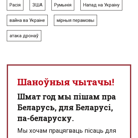
Расія
ЗША
Румынія
Напад на Украіну
вайна ва Украіне
мірныя перамовы
атака дронаў
Шаноўныя чытачы!
Шмат год мы пішам пра
Беларусь, для Беларусі,
па-беларуску.
Мы хочам працягваць пісаць для