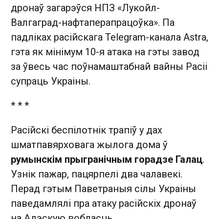
дронаў загарэўся НПЗ «Лукойл-
Валгаград-нафтаперапрацоўка». Па
падліках расійскага Telegram-канала Astra,
гэта як мінімум 10-я атака на гэты завод
за ўвесь час поўнамаштабнай вайны Расіі
супраць Украіны.
* * *
Расійскі беспілотнік трапіў у дах
шматпавярховага жылога дома ў
румынскім прыгранічным горадзе Галац
.
Узнік пажар, пацярпелі два чалавекі.
Перад гэтым Паветраныя сілы Украіны
паведамлялі пра атаку расійскіх дронаў
на Адэскую вобласць.