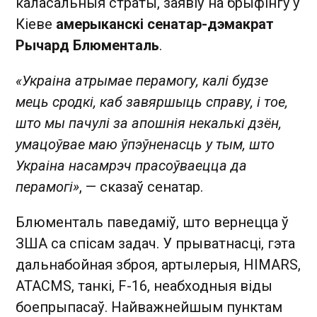
каласальныя страты, заявіў на брыфінгу ў
Кіеве
амерыканскі сенатар-дэмакрат
Рычард Блюменталь
.
«Украіна атрымае перамогу, калі будзе
мець сродкі, каб завяршыць справу, і тое,
што мы пачулі за апошнія некалькі дзён,
умацоўвае маю ўпэўненасць у тым, што
Украіна насамрэч прасоўваецца да
перамогі»
, — сказаў сенатар.
Блюменталь паведаміў, што вернецца ў
ЗША са спісам задач. У прыватнасці, гэта
дальнабойная зброя, артылерыя, HIMARS,
ATACMS, танкі, F-16, неабходныя віды
боепрыпасаў. Найважнейшым пунктам