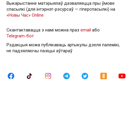
Выкарыстанне матэрыялаў дазваляецца пры ўмове
спасылкі (для інтэрнэт-рэсурсаў — гiперспасылкi) на
«Новы Час» Online
Скантактавацца з намі можна праз
email
або
Telegram-бот
Рэдакцыя можа публікаваць артыкулы дзеля палемікі,
не падзяляючы пазіцыі аўтараў