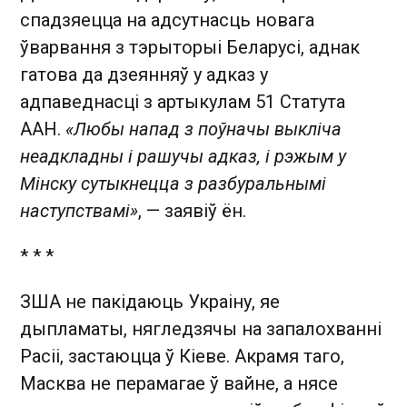
спадзяецца на адсутнасць новага
ўварвання з тэрыторыі Беларусі, аднак
гатова да дзеянняў у адказ у
адпаведнасці з артыкулам 51 Статута
ААН.
«Любы напад з поўначы выкліча
неадкладны і рашучы адказ, і рэжым у
Мінску сутыкнецца з разбуральнымі
наступствамі»
, — заявіў ён.
* * *
ЗША не пакідаюць Украіну, яе
дыпламаты, нягледзячы на запалохванні
Расіі, застаюцца ў Кіеве. Акрамя таго,
Масква не перамагае ў вайне, а нясе