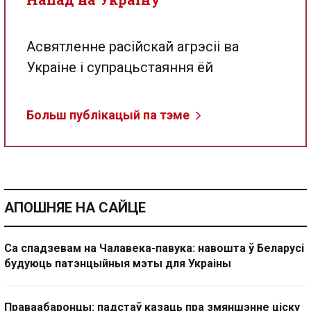
Асвятленне расійскай агрэсіі ва
Украіне і супрацьстаяння ёй
Больш публікацый па тэме
АПОШНЯЕ НА САЙЦЕ
Са спадзевам на Чалавека-павука: навошта ў Беларусі
будуюць патэнцыйныя мэты для Украіны
Праваабаронцы: падстаў казаць пра змяншэнне ціску