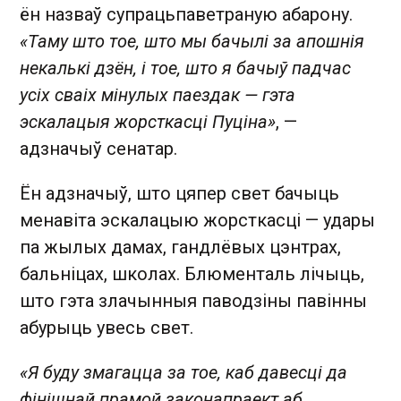
ён назваў супрацьпаветраную абарону.
«Таму што тое, што мы бачылі за апошнія
некалькі дзён, і тое, што я бачыў падчас
усіх сваіх мінулых паездак — гэта
эскалацыя жорсткасці Пуціна»
, —
адзначыў сенатар.
Ён адзначыў, што цяпер свет бачыць
менавіта эскалацыю жорсткасці — удары
па жылых дамах, гандлёвых цэнтрах,
бальніцах, школах. Блюменталь лічыць,
што гэта злачынныя паводзіны павінны
абурыць увесь свет.
«Я буду змагацца за тое, каб давесці да
фінішнай прамой законапраект аб