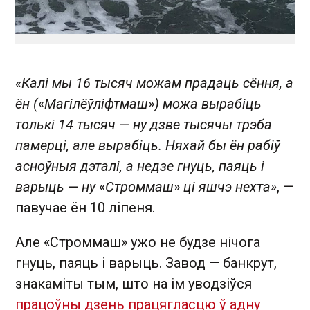
«Калі мы 16 тысяч можам прадаць сёння, а
ён (
«
Магілёўліфтмаш
»
) можа вырабіць
толькі 14 тысяч — ну дзве тысячы трэба
памерці, але вырабіць. Няхай бы ён рабіў
асноўныя дэталі, а недзе гнуць, паяць і
варыць — ну
«
Строммаш
»
ці яшчэ нехта»
, —
павучае ён 10 ліпеня.
Але «Строммаш» ужо не будзе нічога
гнуць, паяць і варыць. Завод — банкрут,
знакаміты тым, што на ім уводзіўся
працоўны дзень працягласцю ў адну