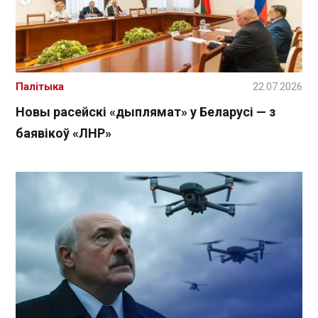
Палітыка
22.07.2026
Новы расейскі «дыплямат» у Беларусі — з
баявікоў «ЛНР»