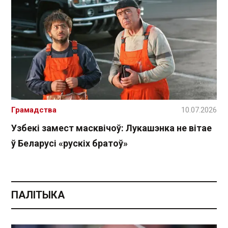
Грамадства
10.07.2026
Узбекі замест масквічоў: Лукашэнка не вітае
ў Беларусі «рускіх братоў»
ПАЛІТЫКА