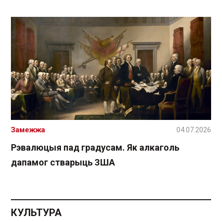
Замежжа
04.07.2026
Рэвалюцыя пад градусам. Як алкаголь
дапамог стварыць ЗША
КУЛЬТУРА