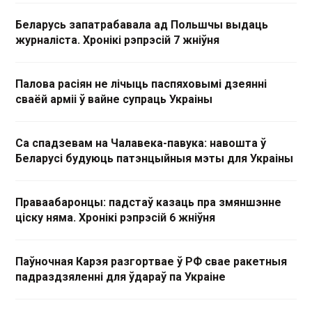
Беларусь запатрабавала ад Польшчы выдаць
журналіста. Хронікі рэпрэсій 7 жніўня
Палова расіян не лічыць паспяховымі дзеянні
сваёй арміі ў вайне супраць Украіны
Са спадзевам на Чалавека-павука: навошта ў
Беларусі будуюць патэнцыйныя мэты для Украіны
Праваабаронцы: падстаў казаць пра змяншэнне
ціску няма. Хронікі рэпрэсій 6 жніўня
Паўночная Карэя разгортвае ў РФ свае ракетныя
падраздзяленні для ўдараў па Украіне