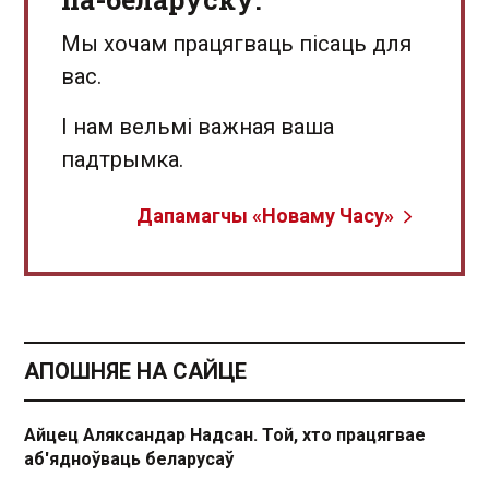
Мы хочам працягваць пісаць для
вас.
І нам вельмі важная ваша
падтрымка.
Дапамагчы «Новаму Часу»
АПОШНЯЕ НА САЙЦЕ
Айцец Аляксандар Надсан. Той, хто працягвае
аб'ядноўваць беларусаў