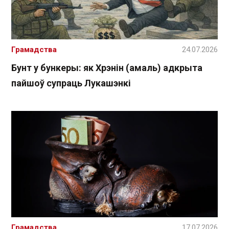
Грамадства
24.07.2026
Бунт у бункеры: як Хрэнін (амаль) адкрыта
пайшоў супраць Лукашэнкі
Грамадства
17.07.2026