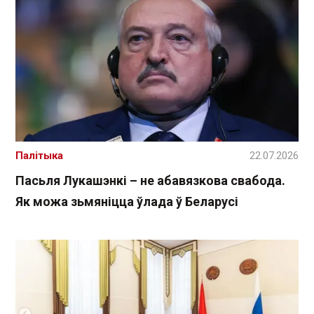
Палітыка
22.07.2026
Пасьля Лукашэнкі – не абавязкова свабода.
Як можа зьмяніцца ўлада ў Беларусі