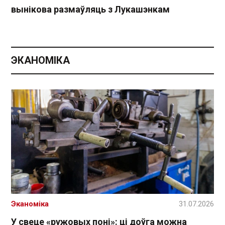
вынікова размаўляць з Лукашэнкам
ЭКАНОМІКА
Эканоміка
31.07.2026
У свеце «ружовых поні»: ці доўга можна