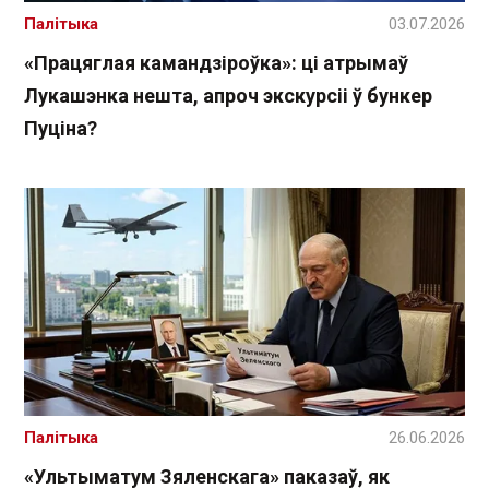
Палітыка
03.07.2026
«Працяглая камандзіроўка»: ці атрымаў
Лукашэнка нешта, апроч экскурсіі ў бункер
Пуціна?
Палітыка
26.06.2026
«Ультыматум Зяленскага» паказаў, як