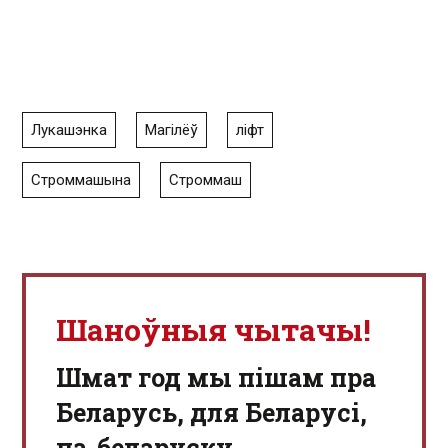
Лукашэнка
Магілёў
ліфт
Строммашына
Строммаш
Шаноўныя чытачы!
Шмат год мы пішам пра
Беларусь, для Беларусі,
па-беларуску.