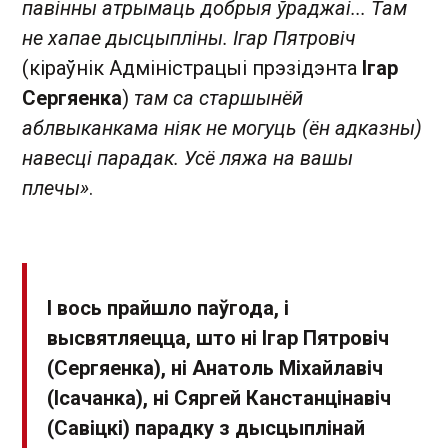
павінны атрымаць добрыя ўраджаі... Там
не хапае дысцыпліны. Ігар Пятровіч
(кіраўнік Адміністрацыі прэзідэнта
Ігар
Сергяенка
)
там са старшынёй
аблвыканкама ніяк не могуць (ён адказны)
навесці парадак. Усё ляжа на вашы
плечы»
.
І вось прайшло паўгода, і
высвятляецца, што ні Ігар Пятровіч
(Сергяенка), ні Анатоль Міхайлавіч
(Ісачанка), ні Сяргей Канстанцінавіч
(Савіцкі) парадку з дысцыплінай