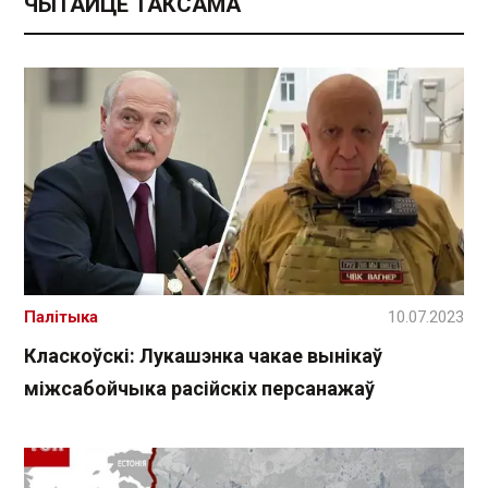
ЧЫТАЙЦЕ ТАКСАМА
Палітыка
10.07.2023
Класкоўскі: Лукашэнка чакае вынікаў
міжсабойчыка расійскіх персанажаў