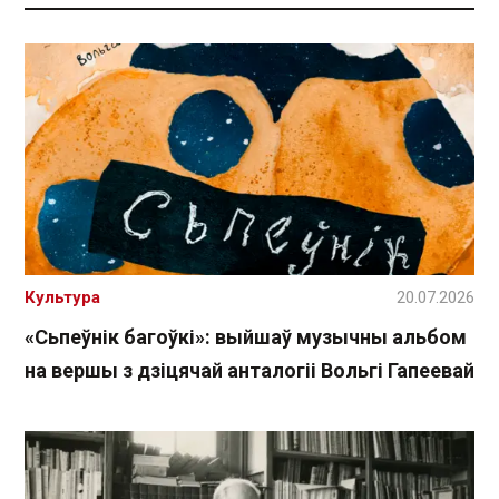
Культура
20.07.2026
«Сьпеўнік багоўкі»: выйшаў музычны альбом
на вершы з дзіцячай анталогіі Вольгі Гапеевай