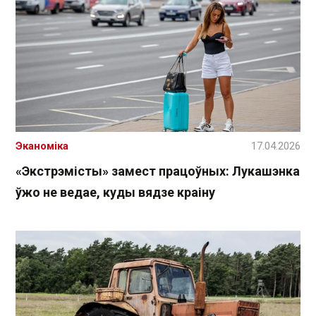
Эканоміка
17.04.2026
«Экстрэмісты» замест працоўных: Лукашэнка
ўжо не ведае, куды вядзе краіну