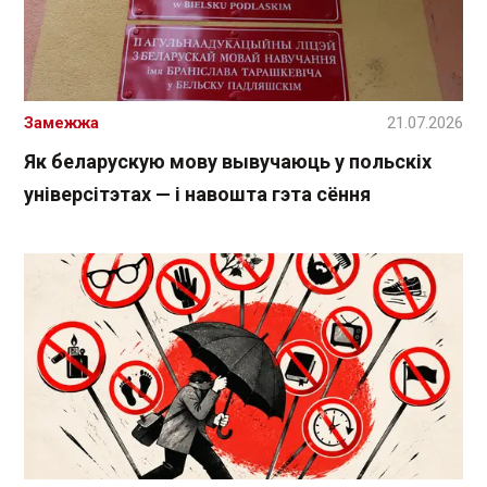
Замежжа
21.07.2026
Як беларускую мову вывучаюць у польскіх
універсітэтах — і навошта гэта сёння