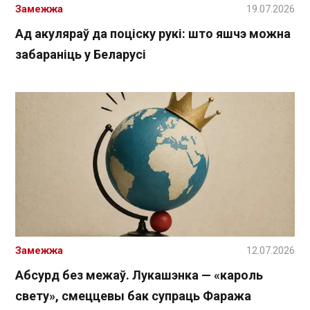
Замежжа
19.07.2026
Ад акуляраў да поціску рукі: што яшчэ можна
забараніць у Беларусі
Замежжа
12.07.2026
Абсурд без межаў. Лукашэнка — «кароль
свету», смеццевы бак супраць Фаража