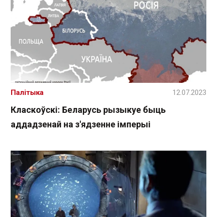
Палітыка
12.07.2023
Класкоўскі: Беларусь рызыкуе быць
аддадзенай на з'ядзенне імперыі