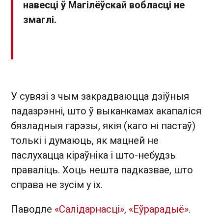
навесці ў Магілёўскай вобласці не
змаглі.
У сувязі з чым закрадваюцца дзіўныя
падазрэнні, што ў выканкамах акапаліся
бязладныя гарэзы, якія (каго ні пастаў)
толькі і думаюць, як мацней не
паслухацца кіраўніка і што-небудзь
праваліць. Хоць нешта падказвае, што
справа не зусім у іх.
Паводле
«Салідарнасці»
,
«Еўрарадыё»
.