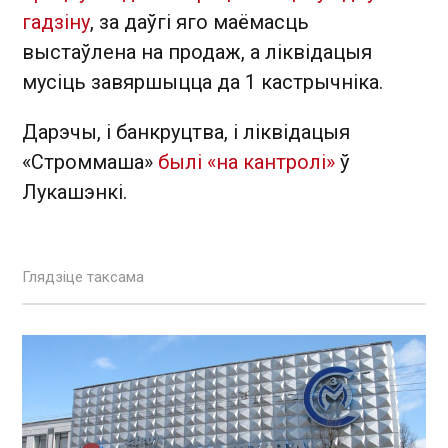
гадзіну
, за даўгі яго маёмасць
выстаўлена на продаж, а ліквідацыя
мусіць завяршыцца да 1 кастрычніка.
Дарэчы, і банкруцтва, і ліквідацыя
«Строммаша»
былі «на кантролі»
ў
Лукашэнкі.
Глядзіце таксама