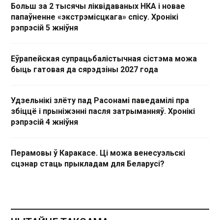
Больш за 2 тысячы ліквідаваных НКА і новае
папаўненне «экстрэмісцкага» спісу. Хронікі
рэпрэсій 5 жніўня
Еўрапейская супрацьбалістычная сістэма можа
быць гатовая да сярэдзіны 2027 года
Удзельнікі злёту пад Расонамі паведамілі пра
збіццё і прыніжэнні пасля затрыманняў. Хронікі
рэпрэсій 4 жніўня
Перамовы ў Каракасе. Ці можа венесуэльскі
сцэнар стаць прыкладам для Беларусі?