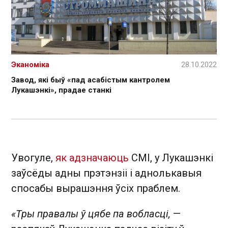
Эканоміка
28.10.2022
Завод, які быў «пад асабістым кантролем
Лукашэнкі», прадае станкі
Увогуле,
як адзначаюць
СМІ, у Лукашэнкі
заўсёды адны прэтэнзіі і аднолькавыя
спосабы вырашэння ўсіх праблем.
«Тры правалы ў цябе па вобласці,
—