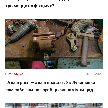
трымацца на фікцыях?
Эканоміка
01.05.2026
«Адзін раён — адзін правал»: Як Лукашэнка
сам сабе замінае зрабіць эканамічны цуд