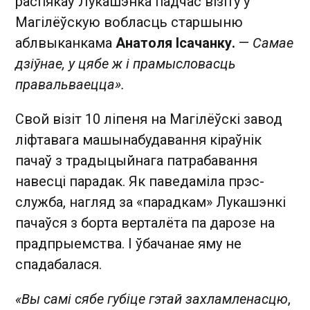
распякаў Лукашэнка падчас візіту ў
Магілёўскую вобласць старшыню
аблвыканкама
Анатоля Ісачанку.
—
Самае
дзіўнае, у цябе ж і прамысловасць
правальваецца».
Свой візіт 10 ліпеня на Магілёўскі завод
ліфтавага машынабудавання кіраўнік
пачаў з традыцыйнага патрабавання
навесці парадак. Як паведаміла прэс-
служба, нагляд за «парадкам» Лукашэнкі
пачаўся з борта верталёта па дарозе на
прадпрыемства. І ўбачанае яму не
спадабалася.
«Вы самі сябе губіце гэтай захламленасцю
,