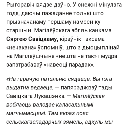
Рыгоравіч вядзе даўно. У снежні мінулага
года, даючы пажаданне толькі што
прызначанаму першаму намесніку
старшыні Магілёўскага аблвыканкама
Сяргею Савіцкаму,
кіраўнік таксама
«нечакана» ўспомніў, што з дысцыплінай
на Магілёўшчыне «нешта не так» і мудра
запатрабаваў «навесці парадак».
«На гарачую патэльню сядаеце. Вы гэта
выдатна ведаеце
, — папярэджваў тады
Савіцкага Лукашэнка. —
Магілёўская
вобласць валодае каласальнымі
магчымасцямі. Там якраз пояс
сельскагаспадарчых зямель, адкуль мы