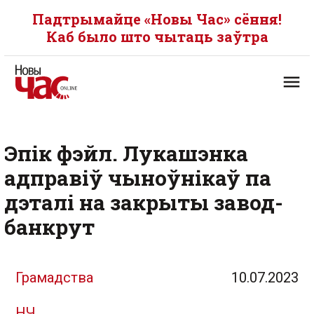
Падтрымайце «Новы Час» сёння!
Каб было што чытаць заўтра
Эпік фэйл. Лукашэнка
адправіў чыноўнікаў па
дэталі на закрыты завод-
банкрут
Грамадства
10.07.2023
НЧ