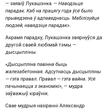
— заявіў Лукашэнка. —
Наводзьце
парадак. Каб на працягу года ўсё было
прыведзена ў адпаведнасць. Мабілізуйце
людзей, навядзіце парадак».
Акрамя парадку, Лукашэнка звярнуўся да
другой сваёй любімай тэмы —
дысцыпліны.
«Дысцыпліна павінна быць
жалезабетонная. Адсутнасць дысцыпліны
— гэта правал. Правал — гэта вайна. Усё
пачынаецца з эканомікі»
, — мудра
заўважыў кіраўнік.
Свае мудрыя назіранні Аляксандр