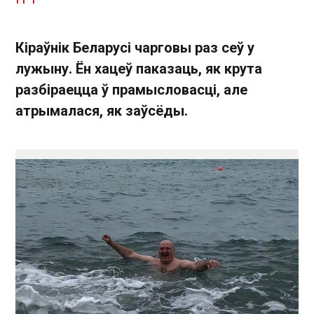
Кіраўнік Беларусі чарговы раз сеў у
лужыну. Ён хацеў паказаць, як крута
разбіраецца ў прамысловасці, але
атрымалася, як заўсёды.