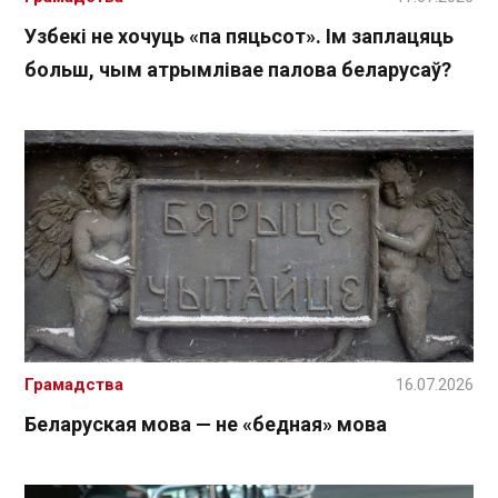
Узбекі не хочуць «па пяцьсот». Ім заплацяць
больш, чым атрымлівае палова беларусаў?
Грамадства
16.07.2026
Беларуская мова — не «бедная» мова