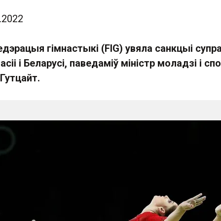
.2022
дэрацыя гімнастыкі (FIG) увяла санкцыі супр
сіі і Беларусі, паведаміў міністр моладзі і сп
Гутцайт.