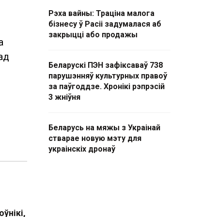
Рэха вайны: Траціна малога
бізнесу ў Расіі задумалася аб
закрыцці або продажы
а
ад
Беларускі ПЭН зафіксаваў 738
парушэнняў культурных правоў
за паўгоддзе. Хронікі рэпрэсій
3 жніўня
Беларусь на мяжы з Украінай
стварае новую мэту для
украінскіх дронаў
ўнікі,