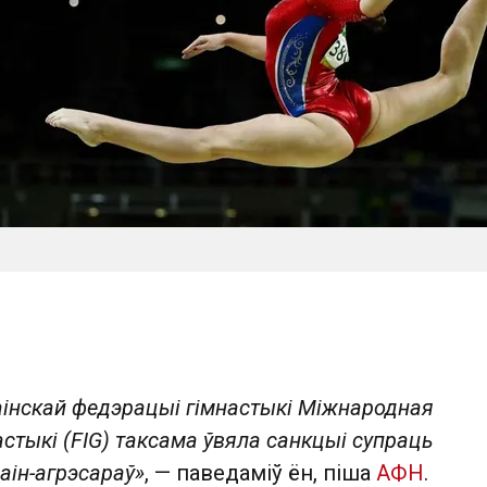
аінскай федэрацыі гімнастыкі Міжнародная
стыкі (FIG) таксама ўвяла санкцыі супраць
аін-агрэсараў»
, — паведаміў ён, піша
АФН
.