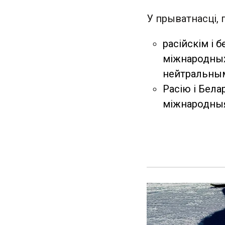
У прыватнасці, 
расійскім і 
міжнародных
нейтральным
Расію і Бела
міжнародныя