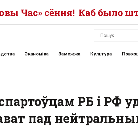
вы Час» сёння!
Каб было шт
адства
Эканоміка
Замежжа
Культура
Повязь
 спартоўцам РБ і РФ у
ават пад нейтральны