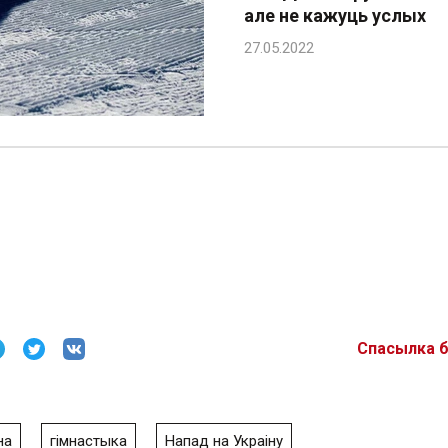
але не кажуць услых
Спасылка 
на
гімнастыка
Напад на Украіну