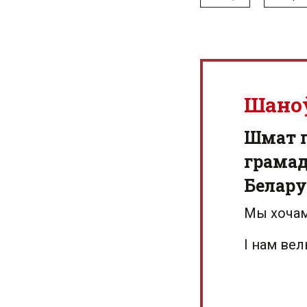
Шано
Шмат г
грамад
Белару
Мы хочам
І нам ве