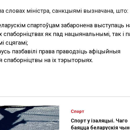
па словах міністра, санкцыямі вызначана, што:
беларускім спартоўцам забаронена выступаць н
 спаборніцтвах як пад нацыянальнымі, так і п
і сцягамі;
русь пазбавілі права праводзіць афіцыйныя
 спаборніцтвы на іх тэрыторыях.
Спорт
Спорт у ізаляцыі. Чаго
баяцца беларускія чыно