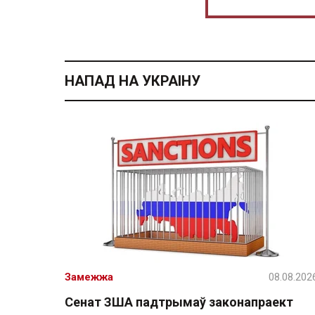
НАПАД НА УКРАІНУ
Замежжа
08.08.202
Сенат ЗША падтрымаў законапраект