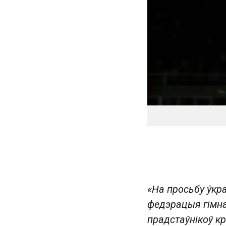
«На просьбу ўкр
федэрацыя гімна
прадстаўнікоў кр