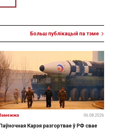
Больш публікацый па тэме
Замежжа
06.08.2026
Паўночная Карэя разгортвае ў РФ свае