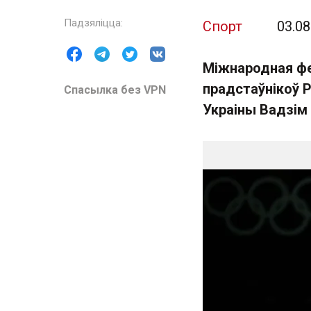
Спорт
03.08
Міжнародная фе
прадстаўнікоў Ра
Спасылка без VPN
Украіны Вадзім 