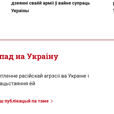
дзеянні сваёй арміі ў вайне супраць
Украіны
пад на Украіну
тленне расійскай агрэсіі ва Украіне і
ацьстаяння ёй
ш публікацый па тэме