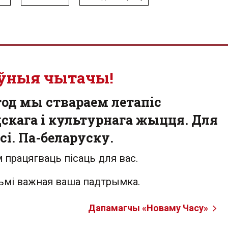
ўныя чытачы!
од мы ствараем летапіс
скага і культурнага жыцця. Для
сі. Па-беларуску.
 працягваць пісаць для вас.
льмі важная ваша падтрымка.
Дапамагчы «Новаму Часу»