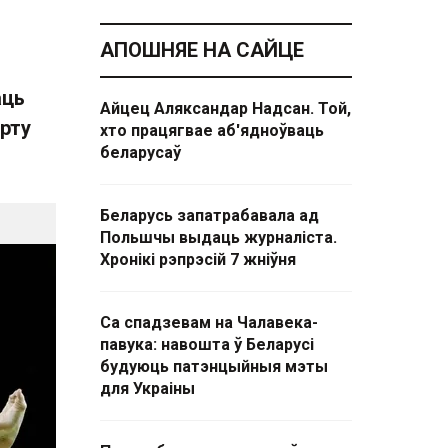
АПОШНЯЕ НА САЙЦЕ
аць
Айцец Аляксандар Надсан. Той,
орту
хто працягвае аб'ядноўваць
беларусаў
Беларусь запатрабавала ад
Польшчы выдаць журналіста.
Хронікі рэпрэсій 7 жніўня
Са спадзевам на Чалавека-
павука: навошта ў Беларусі
будуюць патэнцыйныя мэты
для Украіны