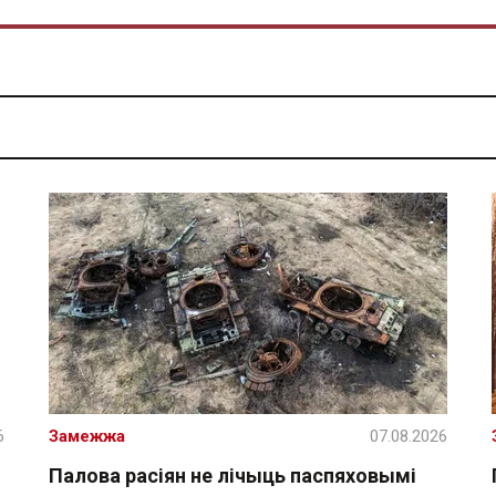
6
Замежжа
07.08.2026
Палова расіян не лічыць паспяховымі