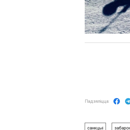
санкцыі
забаро