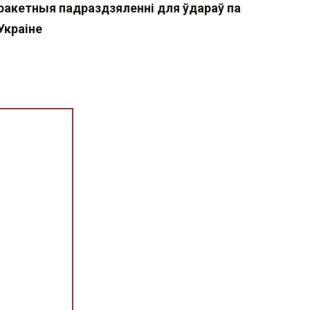
ракетныя падраздзяленні для ўдараў па
Украіне