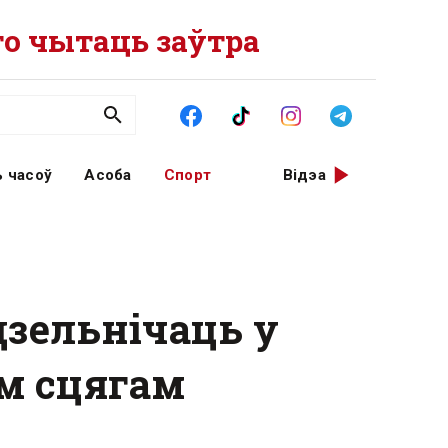
о чытаць заўтра
 часоў
Асоба
Спорт
Відэа
дзельнічаць у
м сцягам