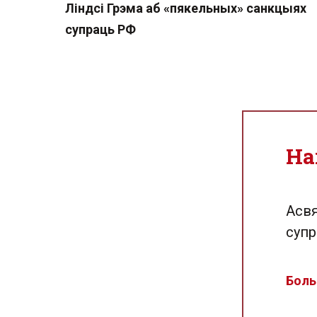
Ліндсі Грэма аб «пякельных» санкцыях
супраць РФ
На
Асвя
супр
Боль