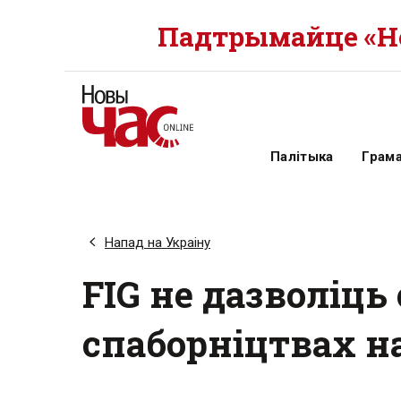
Падтрымайце «Но
Палітыка
Грам
Напад на Украіну
FIG не дазволіць
спаборніцтвах н