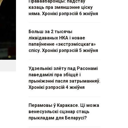
Праваабаронцы: падстаў
казаць пра змяншэнне ціску
няма. Хронікі рэпрэсій 6 жніўня
Больш за 2 тысячы
ліквідаваных НКА і новае
папаўненне «экстрэмісцкага»
спісу. Хронікі рэпрэсій 5 жніўня
Удзельнікі злёту пад Расонамі
паведамілі пра збіццё і
прыніжэнні пасля затрыманняў.
Хронікі рэпрэсій 4 жніўня
Перамовы ў Каракасе. Ці можа
венесуэльскі сцэнар стаць
прыкладам для Беларусі?