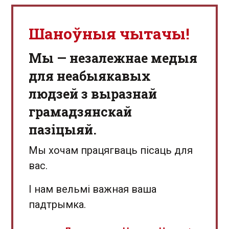
Шаноўныя чытачы!
Мы — незалежнае медыя
для неабыякавых
людзей з выразнай
грамадзянскай
пазіцыяй.
Мы хочам працягваць пісаць для
вас.
І нам вельмі важная ваша
падтрымка.