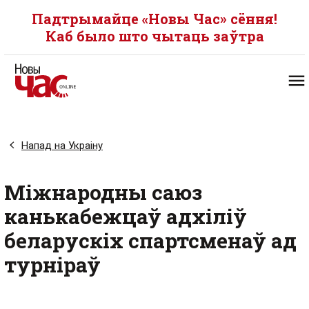
Падтрымайце «Новы Час» сёння!
Каб было што чытаць заўтра
Напад на Украіну
Міжнародны саюз
канькабежцаў адхіліў
беларускіх спартсменаў ад
турніраў