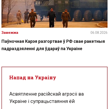
Замежжа
06.08.2026
Паўночная Карэя разгортвае ў РФ свае ракетныя
падраздзяленні для ўдараў па Украіне
Напад на Украіну
Асвятленне расійскай агрэсіі ва
Украіне і супрацьстаяння ёй