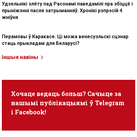
Удзельнікі злёту пад Расонамі паведамілі пра збіццё і
прыніжэнні пасля затрыманняў. Хронікі рэпрэсій 4
жніўня
Перамовы ў Каракасе. Ці можа венесуэльскі сцэнар
стаць прыкладам для Беларусі?
Іншыя навіны
Хочаце ведаць больш? Сачыце за
нашымі публікацыямі ў
Telegram
i
Facebook
!