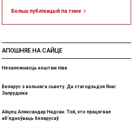
Больш публікацый па тэме
АПОШНЯЕ НА САЙЦЕ
Незалежнасць коштам піва
Беларус з вольнага сьвету. Да стагодзьдзя Янкі
Запрудніка
Айцец Аляксандар Надсан. Той, хто працягвае
аб'ядноўваць беларусаў