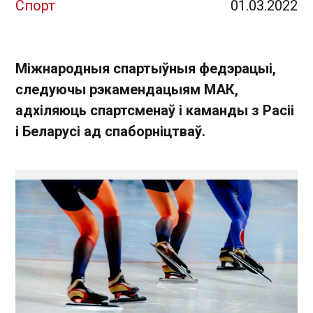
Спорт
01.03.2022
Міжнародныя спартыўныя федэрацыі,
следуючы рэкамендацыям МАК,
адхіляюць спартсменаў і каманды з Расіі
і Беларусі ад спаборніцтваў.