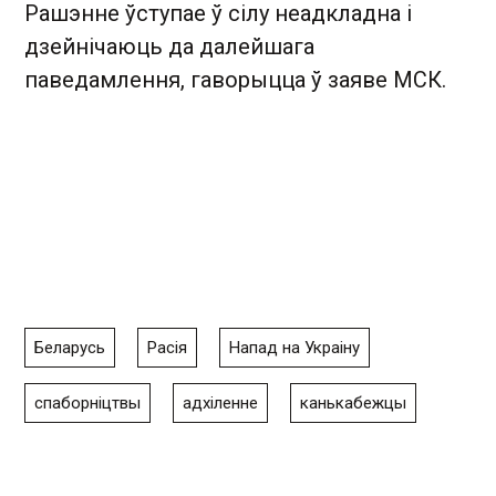
Рашэнне ўступае ў сілу неадкладна і
дзейнічаюць да далейшага
паведамлення, гаворыцца ў заяве МСК.
Беларусь
Расія
Напад на Украіну
спаборніцтвы
адхіленне
канькабежцы