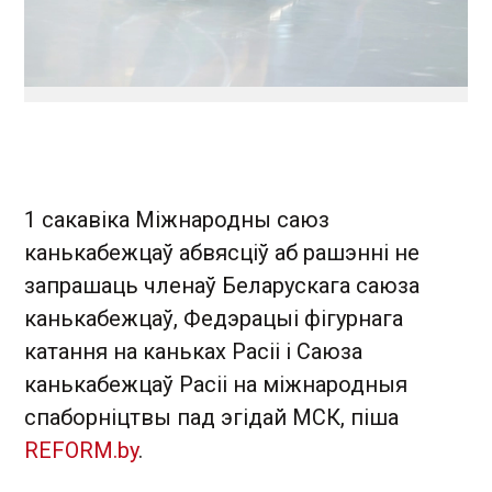
1 сакавіка Міжнародны саюз
канькабежцаў абвясціў аб рашэнні не
запрашаць членаў Беларускага саюза
канькабежцаў, Федэрацыі фігурнага
катання на каньках Расіі і Саюза
канькабежцаў Расіі на міжнародныя
спаборніцтвы пад эгідай МСК, піша
REFORM.by
.