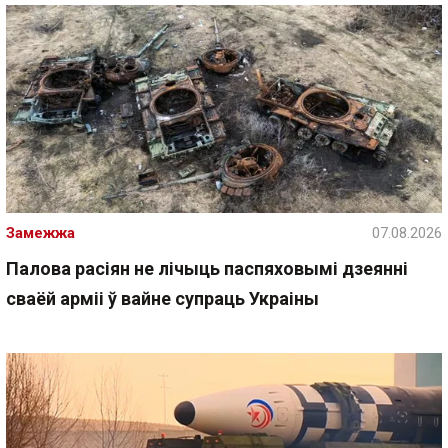
Замежжа
07.08.2026
Палова расіян не лічыць паспяховымі дзеянні
сваёй арміі ў вайне супраць Украіны