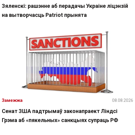
Зяленскі: рашэнне аб перадачы Украіне ліцэнзій
на вытворчасць Patriot прынята
Замежжа
08.08.2026
Сенат ЗША падтрымаў законапраект Ліндсі
Грэма аб «пякельных» санкцыях супраць РФ