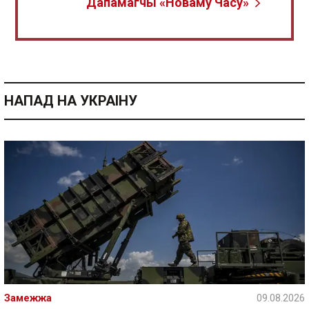
Дапамагчы «Новаму Часу»
НАПАД НА УКРАІНУ
Замежжа
09.08.2026