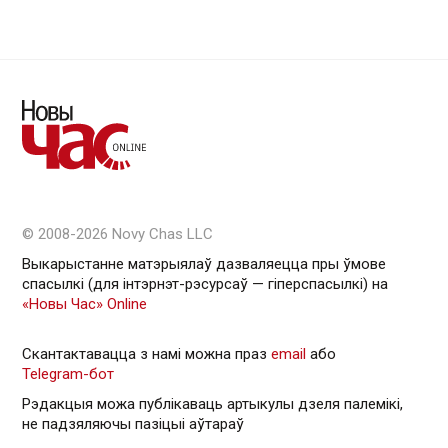
© 2008-2026 Novy Chas LLC
Выкарыстанне матэрыялаў дазваляецца пры ўмове
спасылкі (для інтэрнэт-рэсурсаў — гiперспасылкi) на
«Новы Час» Online
Скантактавацца з намі можна праз
email
або
Telegram-бот
Рэдакцыя можа публікаваць артыкулы дзеля палемікі,
не падзяляючы пазіцыі аўтараў