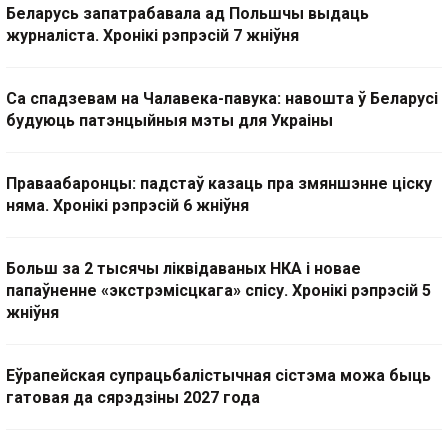
Беларусь запатрабавала ад Польшчы выдаць
журналіста. Хронікі рэпрэсій 7 жніўня
Са спадзевам на Чалавека-павука: навошта ў Беларусі
будуюць патэнцыйныя мэты для Украіны
Праваабаронцы: падстаў казаць пра змяншэнне ціску
няма. Хронікі рэпрэсій 6 жніўня
Больш за 2 тысячы ліквідаваных НКА і новае
папаўненне «экстрэмісцкага» спісу. Хронікі рэпрэсій 5
жніўня
Еўрапейская супрацьбалістычная сістэма можа быць
гатовая да сярэдзіны 2027 года