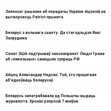
Зяленскі: рашэнне аб перадачы Украіне ліцэнзій на
вытворчасць Patriot прынята
Беларус з вольнага сьвету. Да стагодзьдзя Янкі
Запрудніка
Сенат ЗША падтрымаў законапраект Ліндсі Грэма
аб «пякельных» санкцыях супраць РФ
Айцец Аляксандар Надсан. Той, хто працягвае
аб'ядноўваць беларусаў
Беларусь запатрабавала ад Польшчы выдаць
журналіста. Хронікі рэпрэсій 7 жніўня