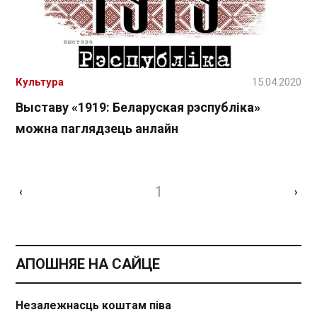
Культура
15.04.2020
Выставу «1919: Беларуская рэспубліка»
можна паглядзець анлайн
1
‹
›
АПОШНЯЕ НА САЙЦЕ
Незалежнасць коштам піва