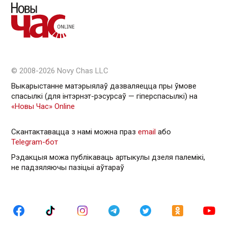
© 2008-2026 Novy Chas LLC
Выкарыстанне матэрыялаў дазваляецца пры ўмове
спасылкі (для інтэрнэт-рэсурсаў — гiперспасылкi) на
«Новы Час» Online
Скантактавацца з намі можна праз
email
або
Telegram-бот
Рэдакцыя можа публікаваць артыкулы дзеля палемікі,
не падзяляючы пазіцыі аўтараў