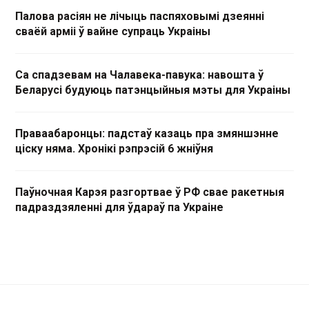
Палова расіян не лічыць паспяховымі дзеянні
сваёй арміі ў вайне супраць Украіны
Са спадзевам на Чалавека-павука: навошта ў
Беларусі будуюць патэнцыйныя мэты для Украіны
Праваабаронцы: падстаў казаць пра змяншэнне
ціску няма. Хронікі рэпрэсій 6 жніўня
Паўночная Карэя разгортвае ў РФ свае ракетныя
падраздзяленні для ўдараў па Украіне