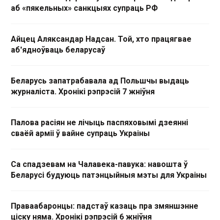
аб «пякельных» санкцыях супраць РФ
Айцец Аляксандар Надсан. Той, хто працягвае
аб'ядноўваць беларусаў
Беларусь запатрабавала ад Польшчы выдаць
журналіста. Хронікі рэпрэсій 7 жніўня
Палова расіян не лічыць паспяховымі дзеянні
сваёй арміі ў вайне супраць Украіны
Са спадзевам на Чалавека-павука: навошта ў
Беларусі будуюць патэнцыйныя мэты для Украіны
Праваабаронцы: падстаў казаць пра змяншэнне
ціску няма. Хронікі рэпрэсій 6 жніўня