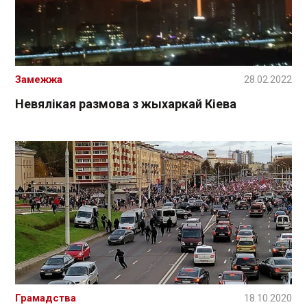
Замежжа
28.02.2022
Невялікая размова з жыхаркай Кіева
Грамадства
18.10.2020