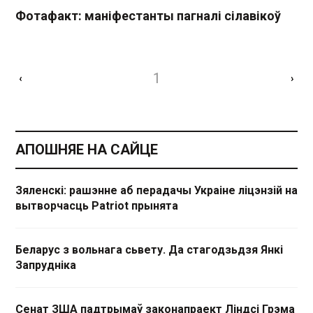
Фотафакт: маніфестанты пагналі сілавікоў
1
‹
›
АПОШНЯЕ НА САЙЦЕ
Зяленскі: рашэнне аб перадачы Украіне ліцэнзій на
вытворчасць Patriot прынята
Беларус з вольнага сьвету. Да стагодзьдзя Янкі
Запрудніка
Сенат ЗША падтрымаў законапраект Ліндсі Грэма