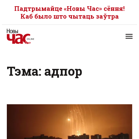
Падтрымайце «Новы Час» сёння!
Каб было што чытаць заўтра
Тэма: адпор