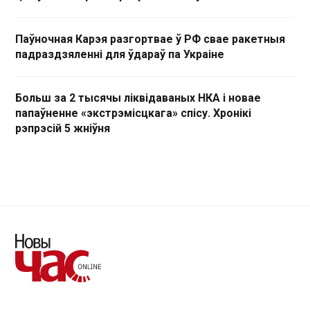
Паўночная Карэя разгортвае ў РФ свае ракетныя
падраздзяленні для ўдараў па Украіне
Больш за 2 тысячы ліквідаваных НКА і новае
папаўненне «экстрэмісцкага» спісу. Хронікі
рэпрэсій 5 жніўня