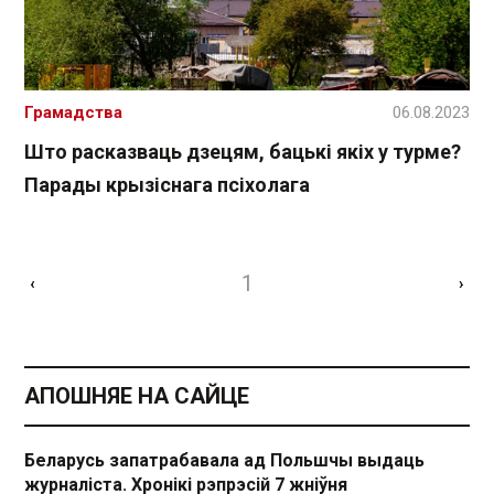
Грамадства
06.08.2023
Што расказваць дзецям, бацькі якіх у турме?
Парады крызіснага псіхолага
1
‹
›
АПОШНЯЕ НА САЙЦЕ
Беларусь запатрабавала ад Польшчы выдаць
журналіста. Хронікі рэпрэсій 7 жніўня