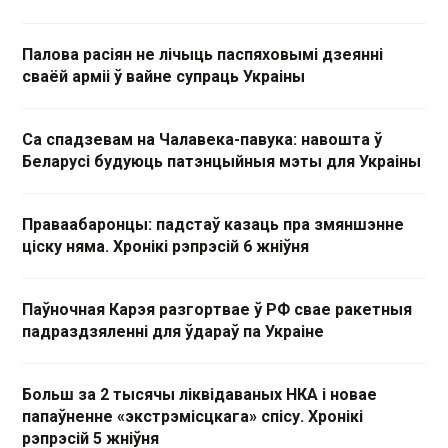
Палова расіян не лічыць паспяховымі дзеянні
сваёй арміі ў вайне супраць Украіны
Са спадзевам на Чалавека-павука: навошта ў
Беларусі будуюць патэнцыйныя мэты для Украіны
Праваабаронцы: падстаў казаць пра змяншэнне
ціску няма. Хронікі рэпрэсій 6 жніўня
Паўночная Карэя разгортвае ў РФ свае ракетныя
падраздзяленні для ўдараў па Украіне
Больш за 2 тысячы ліквідаваных НКА і новае
папаўненне «экстрэмісцкага» спісу. Хронікі
рэпрэсій 5 жніўня