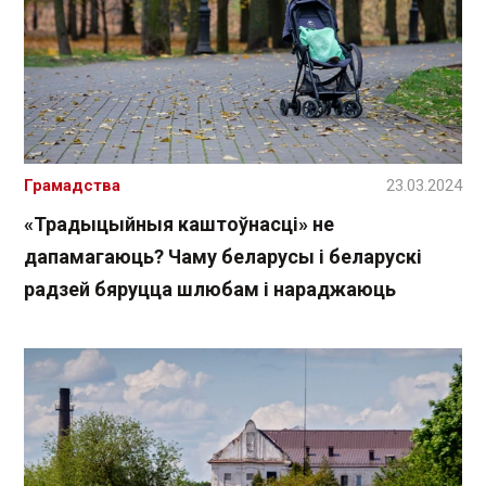
Грамадства
23.03.2024
«Традыцыйныя каштоўнасці» не
дапамагаюць? Чаму беларусы і беларускі
радзей бяруцца шлюбам і нараджаюць