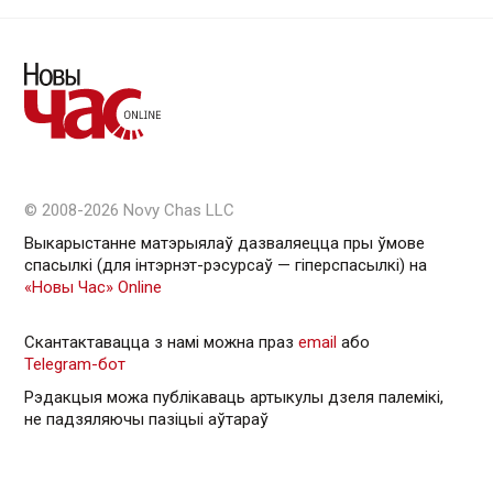
© 2008-2026 Novy Chas LLC
Выкарыстанне матэрыялаў дазваляецца пры ўмове
спасылкі (для інтэрнэт-рэсурсаў — гiперспасылкi) на
«Новы Час» Online
Скантактавацца з намі можна праз
email
або
Telegram-бот
Рэдакцыя можа публікаваць артыкулы дзеля палемікі,
не падзяляючы пазіцыі аўтараў