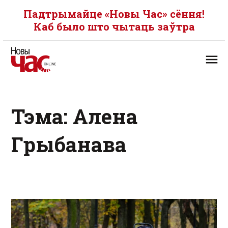
Падтрымайце «Новы Час» сёння!
Каб было што чытаць заўтра
Тэма: Алена
Грыбанава