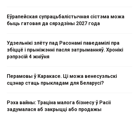
Еўрапейская супрацьбалістычная сістэма можа
быць гатовая да сярэдзіны 2027 года
Удзельнікі злёту пад Расонамі паведамілі пра
збіццё і прыніжэнні пасля затрыманняў. Хронікі
рэпрэсій 4 жніўня
Перамовы ў Каракасе. Ці можа венесуэльскі
сцэнар стаць прыкладам для Беларусі?
Рэха вайны: Траціна малога бізнесу ў Расіі
задумалася аб закрыцці або продажы