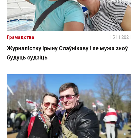
Грамадства
15.11.2021
Журналістку Ірыну Слаўнікаву і яе мужа зноў
будуць судзіць