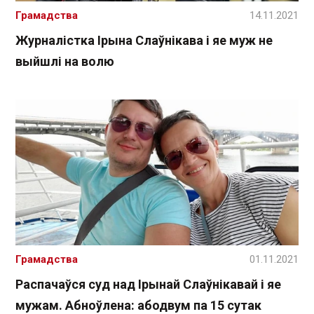
Грамадства
14.11.2021
Журналістка Ірына Слаўнікава і яе муж не
выйшлі на волю
Грамадства
01.11.2021
Распачаўся суд над Ірынай Слаўнікавай і яе
мужам. Абноўлена: абодвум па 15 сутак