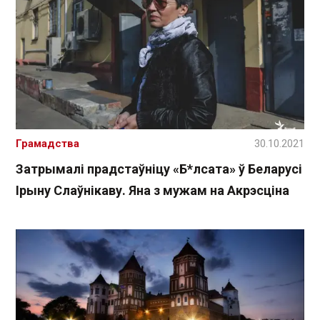
Грамадства
30.10.2021
Затрымалі прадстаўніцу «Б*лсата» ў Беларусі
Ірыну Слаўнікаву. Яна з мужам на Акрэсціна