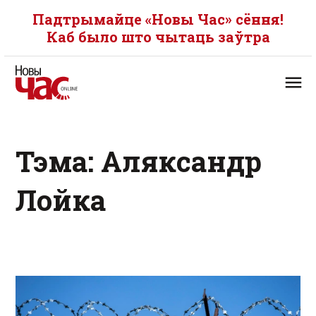
Падтрымайце «Новы Час» сёння!
Каб было што чытаць заўтра
Тэма: Аляксандр
Лойка