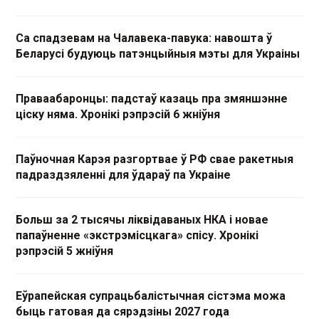
Са спадзевам на Чалавека-павука: навошта ў
Беларусі будуюць патэнцыйныя мэты для Украіны
Праваабаронцы: падстаў казаць пра змяншэнне
ціску няма. Хронікі рэпрэсій 6 жніўня
Паўночная Карэя разгортвае ў РФ свае ракетныя
падраздзяленні для ўдараў па Украіне
Больш за 2 тысячы ліквідаваных НКА і новае
папаўненне «экстрэмісцкага» спісу. Хронікі
рэпрэсій 5 жніўня
Еўрапейская супрацьбалістычная сістэма можа
быць гатовая да сярэдзіны 2027 года