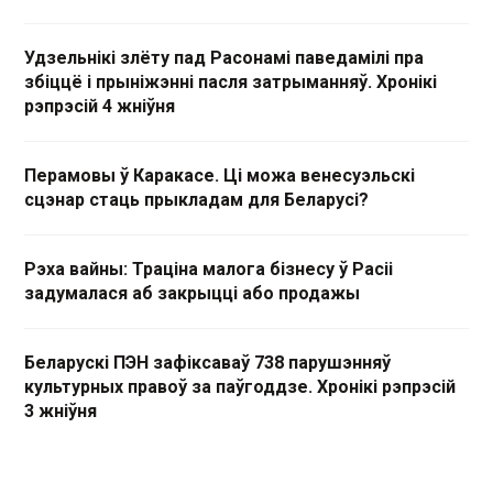
Удзельнікі злёту пад Расонамі паведамілі пра
збіццё і прыніжэнні пасля затрыманняў. Хронікі
рэпрэсій 4 жніўня
Перамовы ў Каракасе. Ці можа венесуэльскі
сцэнар стаць прыкладам для Беларусі?
Рэха вайны: Траціна малога бізнесу ў Расіі
задумалася аб закрыцці або продажы
Беларускі ПЭН зафіксаваў 738 парушэнняў
культурных правоў за паўгоддзе. Хронікі рэпрэсій
3 жніўня