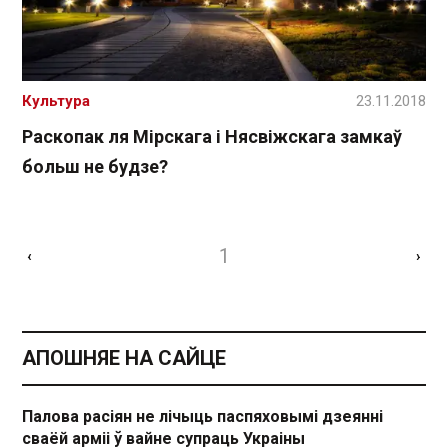
Культура
23.11.2018
Раскопак ля Мірскага і Нясвіжскага замкаў
больш не будзе?
1
‹
›
АПОШНЯЕ НА САЙЦЕ
Палова расіян не лічыць паспяховымі дзеянні
сваёй арміі ў вайне супраць Украіны