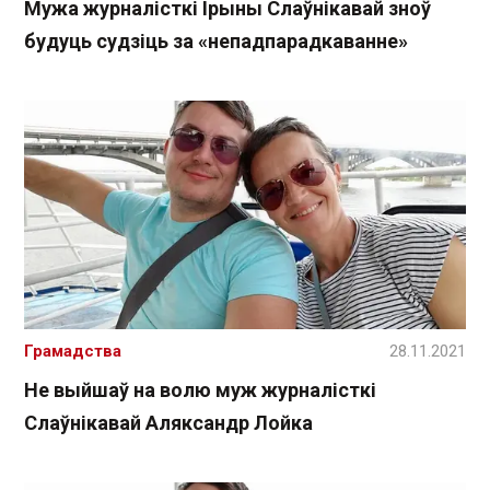
Мужа журналісткі Ірыны Слаўнікавай зноў
будуць судзіць за «непадпарадкаванне»
Грамадства
28.11.2021
Не выйшаў на волю муж журналісткі
Слаўнікавай Аляксандр Лойка