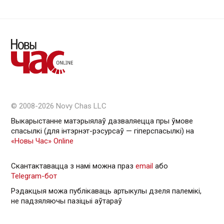
© 2008-2026 Novy Chas LLC
Выкарыстанне матэрыялаў дазваляецца пры ўмове
спасылкі (для інтэрнэт-рэсурсаў — гiперспасылкi) на
«Новы Час» Online
Скантактавацца з намі можна праз
email
або
Telegram-бот
Рэдакцыя можа публікаваць артыкулы дзеля палемікі,
не падзяляючы пазіцыі аўтараў