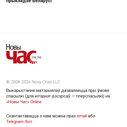
прыкладзе Беларусі
© 2008-2026 Novy Chas LLC
Выкарыстанне матэрыялаў дазваляецца пры ўмове
спасылкі (для інтэрнэт-рэсурсаў — гiперспасылкi) на
«Новы Час» Online
Скантактавацца з намі можна праз
email
або
Telegram-бот