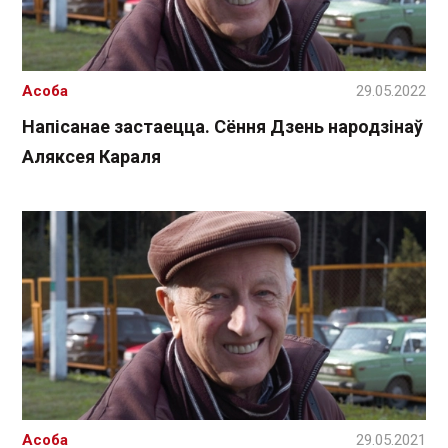
Асоба
29.05.2022
Напісанае застаецца. Сёння Дзень народзінаў
Аляксея Караля
Асоба
29.05.2021