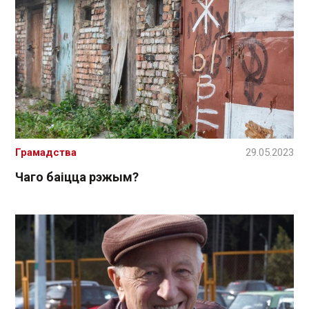
Грамадства
29.05.2023
Чаго баіцца рэжым?