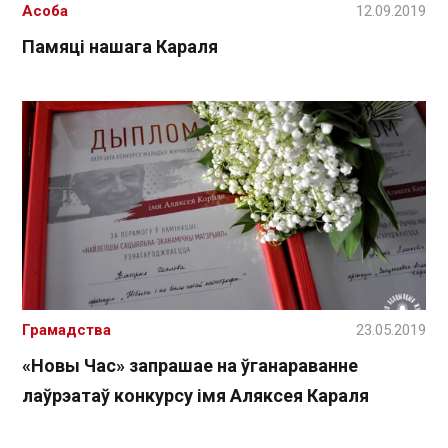
Асоба
12.09.2019
Памяці нашага Караля
Грамадства
23.05.2019
«Новы Час» запрашае на ўганараванне
лаўрэатаў конкурсу імя Аляксея Караля