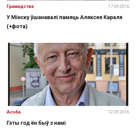
Грамадства
17.09.2016
У Мінску ўшанавалі памяць Аляксея Караля
(+фота)
Асоба
12.09.2016
Гэты год ён быў з намі