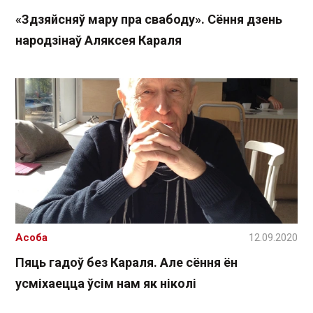
«Здзяйсняў мару пра свабоду». Сёння дзень
народзінаў Аляксея Караля
Асоба
12.09.2020
Пяць гадоў без Караля. Але сёння ён
усміхаецца ўсім нам як ніколі