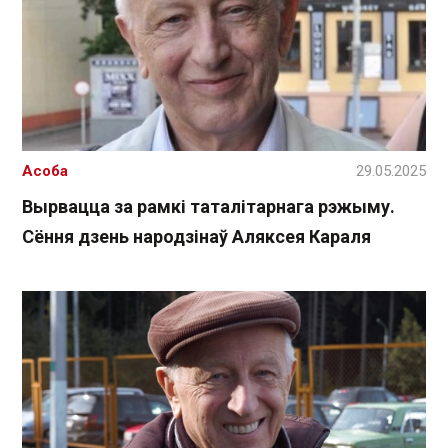
Асоба
29.05.2025
Вырвацца за рамкі таталітарнага рэжыму.
Сёння дзень народзінаў Аляксея Караля