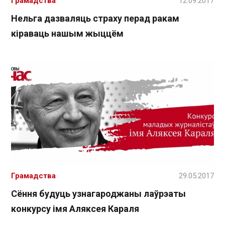
Грамадства
12.09.2017
Нельга дазваляць страху перад ракам
кіраваць нашым жыццём
Грамадства
29.05.2017
Сёння будуць узнагароджаны лаўрэаты
конкурсу імя Аляксея Караля