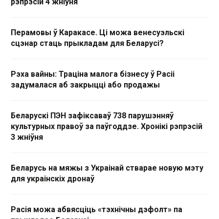
рэпрэсій 4 жніўня
Перамовы ў Каракасе. Ці можа венесуэльскі
сцэнар стаць прыкладам для Беларусі?
Рэха вайны: Траціна малога бізнесу ў Расіі
задумалася аб закрыцці або продажы
Беларускі ПЭН зафіксаваў 738 парушэнняў
культурных правоў за паўгоддзе. Хронікі рэпрэсій
3 жніўня
Беларусь на мяжы з Украінай стварае новую мэту
для украінскіх дронаў
Расія можа абвясціць «тэхнічны дэфолт» па