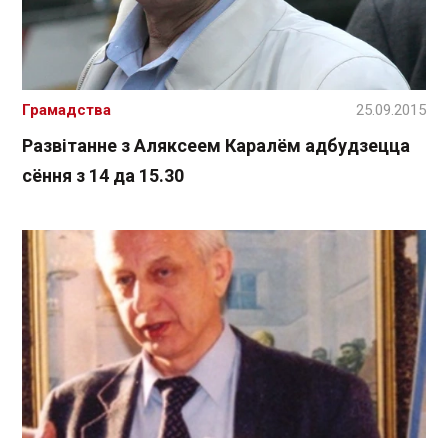
Грамадства
25.09.2015
Развітанне з Аляксеем Каралём адбудзецца
сёння з 14 да 15.30