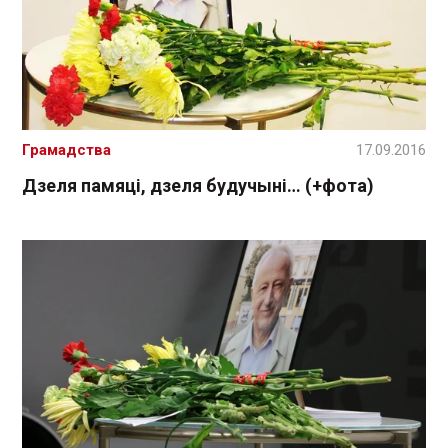
Грамадства
17.09.2016
Дзеля памяці, дзеля будучыні… (+фота)