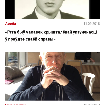
Асоба
11.09.2018
«Гэта быў чалавек крышталёвай упэўненасці
ў праўдзе сваёй справы»