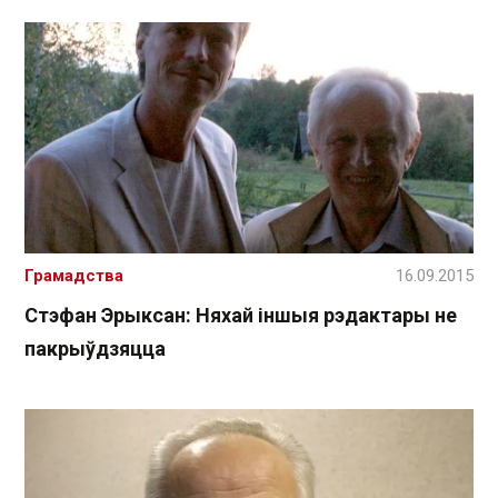
Грамадства
16.09.2015
Стэфан Эрыксан: Няхай іншыя рэдактары не
пакрыўдзяцца