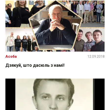
Асоба
12.09.2018
Дзякуй, што дасюль з намі!