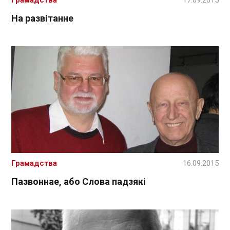
На развітанне
Грамадства
16.09.2015
Пазвоннае, або Слова падзякі