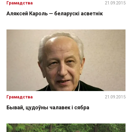
Грамадства
21.09.2015
Аляксей Кароль — беларускі асветнік
Грамадства
21.09.2015
Бывай, цудоўны чалавек і сябра