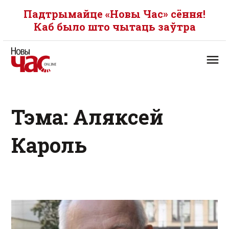
Падтрымайце «Новы Час» сёння!
Каб было што чытаць заўтра
Тэма: Аляксей
Кароль