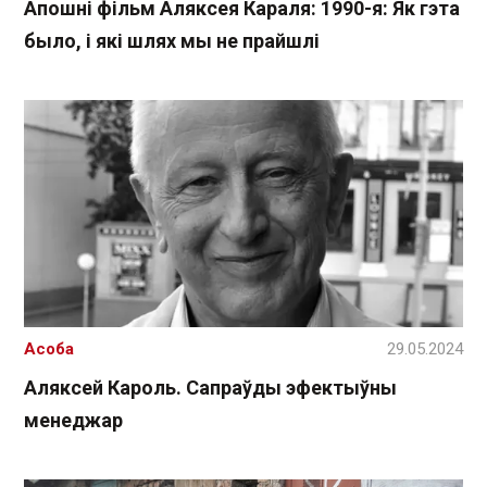
Апошні фільм Аляксея Караля: 1990-я: Як гэта
было, і які шлях мы не прайшлі
Асоба
29.05.2024
Аляксей Кароль. Сапраўды эфектыўны
менеджар