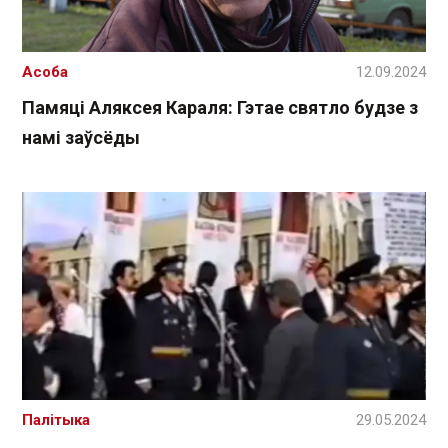
Асоба
12.09.2024
Памяці Аляксея Караля: Гэтае святло будзе з
намі заўсёды
Палітыка
29.05.2024