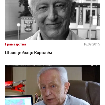
Грамадства
16.09.2015
Шчасце быць Каралём