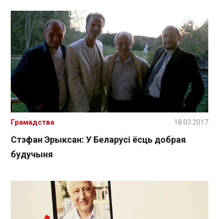
Грамадства
18.03.2017
Стэфан Эрыксан: У Беларусі ёсць добрая
будучыня