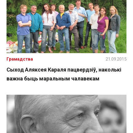
Грамадства
21.09.2015
Сыход Аляксея Караля пацвердзіў, наколькі
важна быць маральным чалавекам