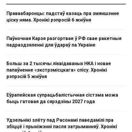
Праваабаронцы: падстаў казаць пра змяншэнне
ціску няма. Хронікі рэпрэсій 6 жніўня
Паўночная Карэя разгортвае ў РФ свае ракетныя
падраздзяленні для ўдараў па Украіне
Больш за 2 тысячы ліквідаваных НКА і новае
папаўненне «экстрэмісцкага» спісу. Хронікі
рэпрэсій 5 жніўня
Еўрапейская супрацьбалістычная сістэма можа
быць гатовая да сярэдзіны 2027 года
Удзельнікі злёту пад Расонамі паведамілі пра
збіццё і прыніжэнні пасля затрыманняў. Хронікі