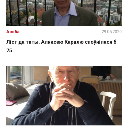
Асоба
29.05.2020
Ліст да таты. Аляксею Каралю споўнілася б
75