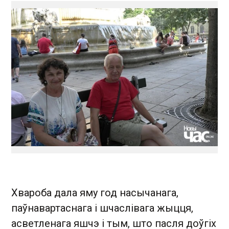
Хвароба дала яму год насычанага,
паўнавартаснага і шчаслівага жыцця,
асветленага яшчэ і тым, што пасля доўгіх