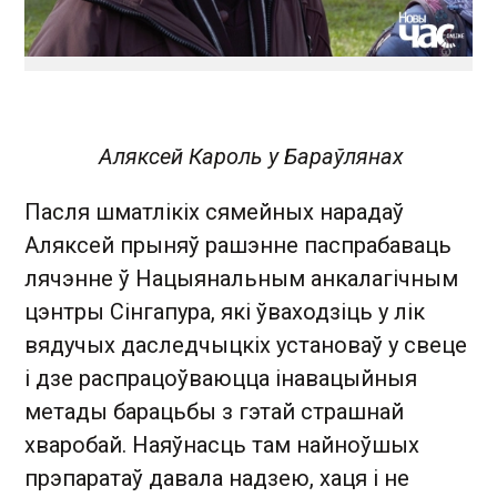
Аляксей Кароль у Бараўлянах
Пасля шматлікіх сямейных нарадаў
Аляксей прыняў рашэнне паспрабаваць
лячэнне ў Нацыянальным анкалагічным
цэнтры Сінгапура, які ўваходзіць у лік
вядучых даследчыцкіх установаў у свеце
і дзе распрацоўваюцца інавацыйныя
метады барацьбы з гэтай страшнай
хваробай. Наяўнасць там найноўшых
прэпаратаў давала надзею, хаця і не