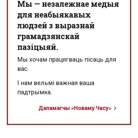
Мы — незалежнае медыя
для неабыякавых
людзей з выразнай
грамадзянскай
пазіцыяй.
Мы хочам працягваць пісаць для
вас.
І нам вельмі важная ваша
падтрымка.
Дапамагчы «Новаму Часу»