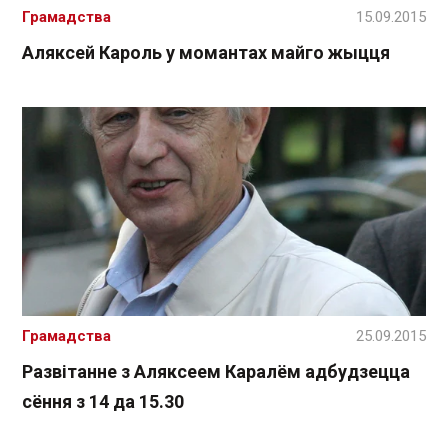
Грамадства
15.09.2015
Аляксей Кароль у момантах майго жыцця
Грамадства
25.09.2015
Развітанне з Аляксеем Каралём адбудзецца
сёння з 14 да 15.30