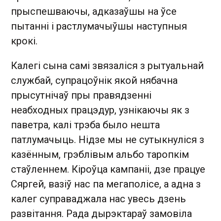
прыспешваючы, адказаўшы на ўсе
пытанні і растлумачыўшы наступныя
крокі.
Калегі сына самі звязаліся з рытуальнай
службай, супрацоўнік якой нябачна
прысутнічаў пры правядзенні
неабходных працэдур, узнікаючы як з
паветра, калі трэба было нешта
патлумачыць. Нідзе мы не сутыкнуліся з
казённым, грэблівым альбо таропкім
стаўленнем. Кіроўца кампаніі, дзе працуе
Сяргей, вазіў нас па мегаполісе, а адна з
калег суправаджала нас увесь дзень
развітання. Рада дырэктараў замовіла