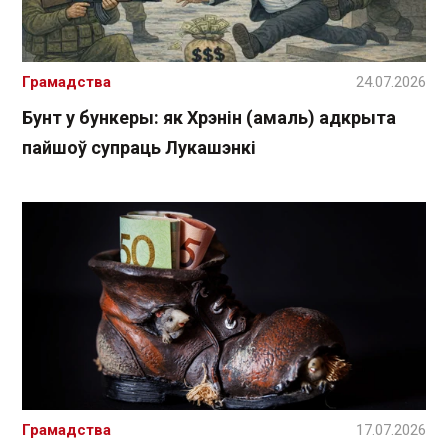
Грамадства
24.07.2026
Бунт у бункеры: як Хрэнін (амаль) адкрыта
пайшоў супраць Лукашэнкі
Грамадства
17.07.2026