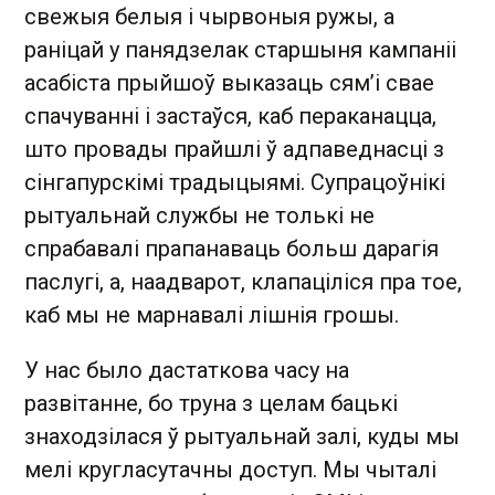
свежыя белыя і чырвоныя ружы, а
раніцай у панядзелак старшыня кампаніі
асабіста прыйшоў выказаць сям’і свае
спачуванні і застаўся, каб пераканацца,
што провады прайшлі ў адпаведнасці з
сінгапурскімі традыцыямі. Супрацоўнікі
рытуальнай службы не толькі не
спрабавалі прапанаваць больш дарагія
паслугі, а, наадварот, клапаціліся пра тое,
каб мы не марнавалі лішнія грошы.
У нас было дастаткова часу на
развітанне, бо труна з целам бацькі
знаходзілася ў рытуальнай залі, куды мы
мелі кругласутачны доступ. Мы чыталі