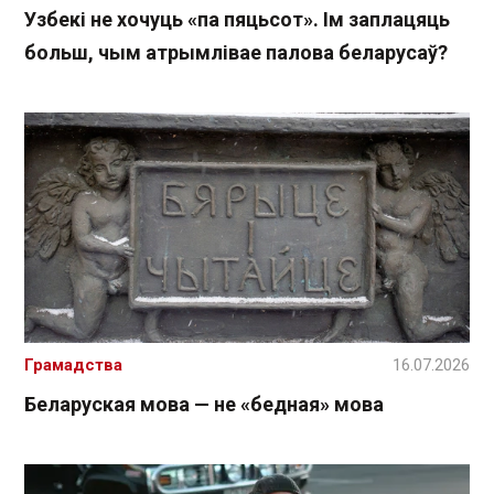
Узбекі не хочуць «па пяцьсот». Ім заплацяць
больш, чым атрымлівае палова беларусаў?
Грамадства
16.07.2026
Беларуская мова — не «бедная» мова