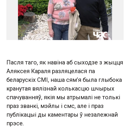
Пасля таго, як навіна аб сыходзе з жыцця
Аляксея Караля разляцелася па
беларускіх СМІ, наша сям’я была глыбока
кранутая вялізнай колькасцю шчырых
спачуванняў, якія мы атрымалі не толькі
праз званкі, мэйлы і смс, але і праз
публікацыі ды каментары ў незалежнай
прэсе.