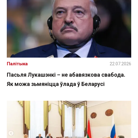
Палітыка
22.07.2026
Пасьля Лукашэнкі – не абавязкова свабода.
Як можа зьмяніцца ўлада ў Беларусі