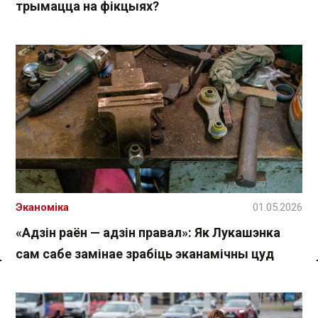
трымацца на фікцыях?
Эканоміка
01.05.2026
«Адзін раён — адзін правал»: Як Лукашэнка
сам сабе замінае зрабіць эканамічны цуд
Спасылка без VPN