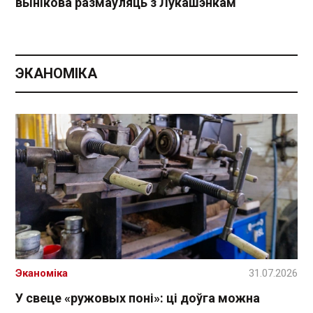
вынікова размаўляць з Лукашэнкам
ЭКАНОМІКА
Эканоміка
31.07.2026
У свеце «ружовых поні»: ці доўга можна