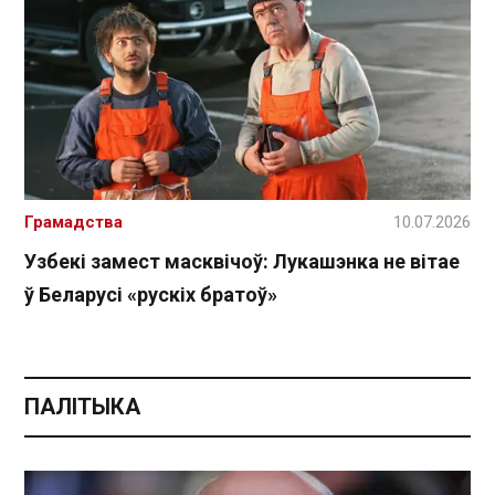
Грамадства
10.07.2026
Узбекі замест масквічоў: Лукашэнка не вітае
ў Беларусі «рускіх братоў»
ПАЛІТЫКА