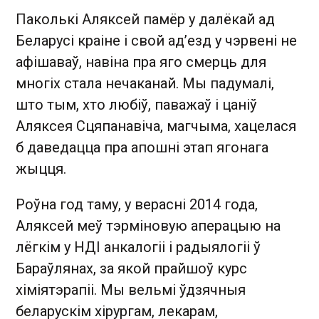
Паколькі Аляксей памёр у далёкай ад
Беларусі краіне і свой ад’езд у чэрвені не
афішаваў, навіна пра яго смерць для
многіх стала нечаканай. Мы падумалі,
што тым, хто любіў, паважаў і цаніў
Аляксея Сцяпанавіча, магчыма, хацелася
б даведацца пра апошні этап ягонага
жыцця.
Роўна год таму, у верасні 2014 года,
Аляксей меў тэрміновую аперацыю на
лёгкім у НДІ анкалогіі і радыялогіі ў
Бараўлянах, за якой прайшоў курс
хіміятэрапіі. Мы вельмі ўдзячныя
беларускім хірургам, лекарам,