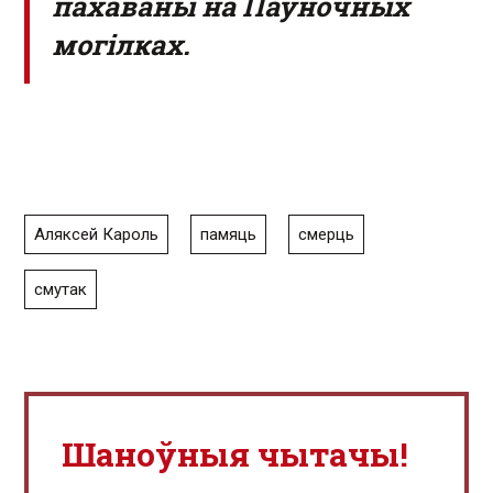
пахаваны на Паўночных
могілках.
Аляксей Кароль
памяць
смерць
смутак
Шаноўныя чытачы!