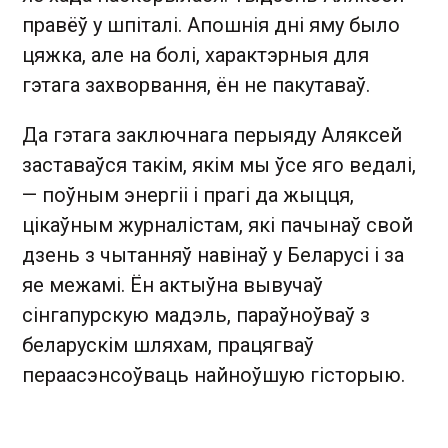
правёў у шпіталі. Апошнія дні яму было
цяжка, але на болі, характэрныя для
гэтага захворвання, ён не пакутаваў.
Да гэтага заключнага перыяду Аляксей
заставаўся такім, якім мы ўсе яго ведалі,
— поўным энергіі і прагі да жыцця,
цікаўным журналістам, які пачынаў свой
дзень з чытанняў навінаў у Беларусі і за
яе межамі. Ён актыўна вывучаў
сінгапурскую мадэль, параўноўваў з
беларускім шляхам, працягваў
пераасэнсоўваць найноўшую гісторыю.