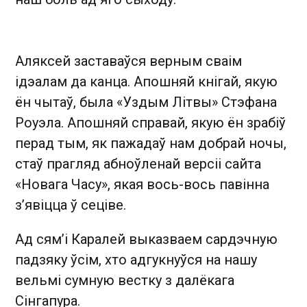
Аляксей заставаўся верным сваім
ідэалам да канца. Апошняй кнігай, якую
ён чытаў, была «Уздым Літвы» Стэфана
Роуэла. Апошняй справай, якую ён зрабіў
перад тым, як пажадаў нам добрай ночы,
стаў прагляд абноўленай версіі сайта
«Новага Часу», якая вось-вось павінна
з’явіцца ў сеціве.
Ад сям’і Каралей выказваем сардэчную
падзяку ўсім, хто адгукнуўся на нашу
вельмі сумную вестку з далёкага
Сінгапура.