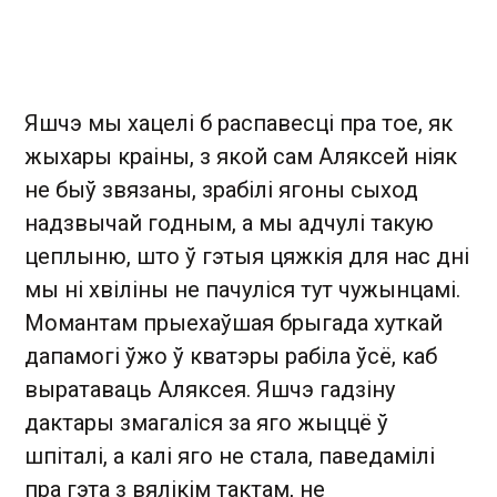
Яшчэ мы хацелі б распавесці пра тое, як
жыхары краіны, з якой сам Аляксей ніяк
не быў звязаны, зрабілі ягоны сыход
надзвычай годным, а мы адчулі такую
цеплыню, што ў гэтыя цяжкія для нас дні
мы ні хвіліны не пачуліся тут чужынцамі.
Момантам прыехаўшая брыгада хуткай
дапамогі ўжо ў кватэры рабіла ўсё, каб
выратаваць Аляксея. Яшчэ гадзіну
дактары змагаліся за яго жыццё ў
шпіталі, а калі яго не стала, паведамілі
пра гэта з вялікім тактам, не