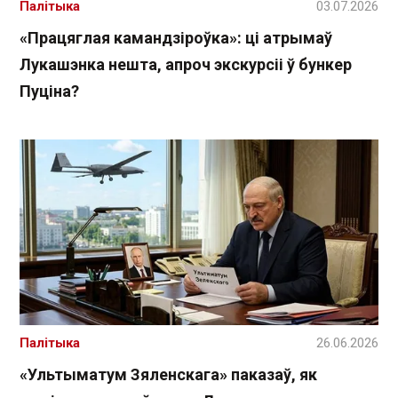
Палітыка
03.07.2026
«Працяглая камандзіроўка»: ці атрымаў
Лукашэнка нешта, апроч экскурсіі ў бункер
Пуціна?
Палітыка
26.06.2026
«Ультыматум Зяленскага» паказаў, як