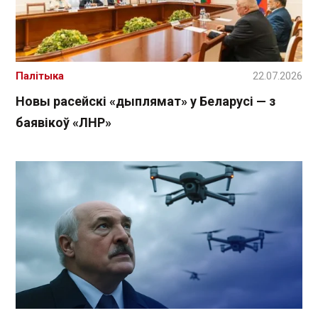
Палітыка
22.07.2026
Новы расейскі «дыплямат» у Беларусі — з
баявікоў «ЛНР»