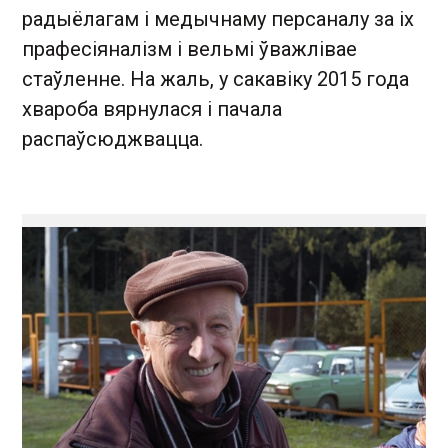
радыёлагам і медычнаму персаналу за іх
прафесіяналізм і вельмі ўважлівае
стаўленне. На жаль, у сакавіку 2015 года
хвароба вярнулася і пачала
распаўсюджвацца.