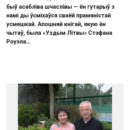
быў асабліва шчаслівы — ён гутарыў з
намі ды ўсміхаўся сваёй прамяністай
усмешкай. Апошняй кнігай, якую ён
чытаў, была «Уздым Літвы» Стэфана
Роуэла...