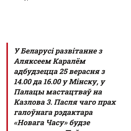
У Беларусі развітанне з
Аляксеем Каралём
адбудзецца 25 верасня з
14.00 да 16.00 у Мінску, у
Палацы мастацтваў на
Казлова 3. Пасля чаго прах
галоўнага рэдактара
«Новага Часу» будзе