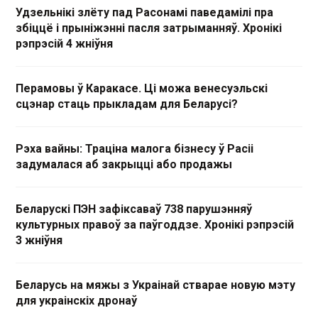
Удзельнікі злёту пад Расонамі паведамілі пра
збіццё і прыніжэнні пасля затрыманняў. Хронікі
рэпрэсій 4 жніўня
Перамовы ў Каракасе. Ці можа венесуэльскі
сцэнар стаць прыкладам для Беларусі?
Рэха вайны: Траціна малога бізнесу ў Расіі
задумалася аб закрыцці або продажы
Беларускі ПЭН зафіксаваў 738 парушэнняў
культурных правоў за паўгоддзе. Хронікі рэпрэсій
3 жніўня
Беларусь на мяжы з Украінай стварае новую мэту
для украінскіх дронаў