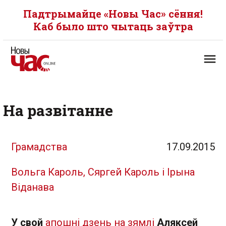
Падтрымайце «Новы Час» сёння!
Каб было што чытаць заўтра
На развітанне
Грамадства
17.09.2015
Вольга Кароль, Сяргей Кароль і Ірына
Віданава
У свой
апошні дзень на зямлі
Аляксей