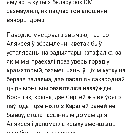
яму артыкулы з беларускіх СМІ і
размаўлялі, як падчас той апошняй
вячэры дома.
Паводле мясцовага звычаю, партрэт
Аляксея ў абрамленні кветак быў
усталяваны на радыятары катафалка, за
якім мы праехалі праз увесь горад у
крэматорый, размешчаны ў ціхім кутку на
беразе вадаёма, дзе пасля высакароднай
цырымоніі мы развіталіся назаўжды.
Вось так, краіна, дзе Сяргей жыве ўсяго
паўгода і дзе ніхто з Каралей раней не
бываў, стала гасцінным домам для
Аляксея і дапамагла крыху зменшыць
наш боль ад яго сыходу.