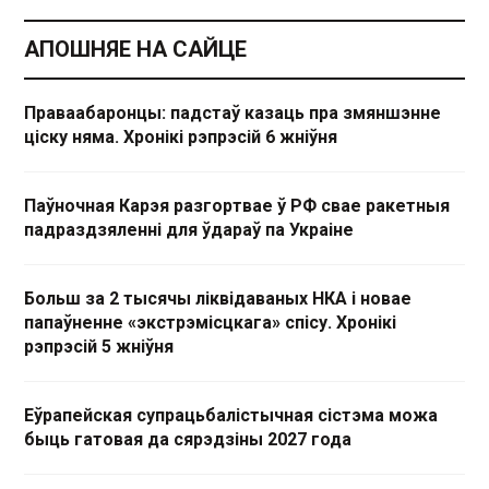
АПОШНЯЕ НА САЙЦЕ
Праваабаронцы: падстаў казаць пра змяншэнне
ціску няма. Хронікі рэпрэсій 6 жніўня
Паўночная Карэя разгортвае ў РФ свае ракетныя
падраздзяленні для ўдараў па Украіне
Больш за 2 тысячы ліквідаваных НКА і новае
папаўненне «экстрэмісцкага» спісу. Хронікі
рэпрэсій 5 жніўня
Еўрапейская супрацьбалістычная сістэма можа
быць гатовая да сярэдзіны 2027 года