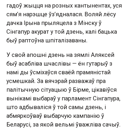
гадоў жыцця на розных кантынентах, уся
сям’я нарэшце ўз’ядналася. Воляй лёсу
дачка Ірына прыляцела з Мінску ў
Сінгапур акурат у той дзень, калі бацька
быў раптоўна шпіталізаваны.
У свой апошні дзень на зямлі Аляксей
быў асабліва шчаслівы — ён гутарыў з
намі ды ўсміхаўся сваёй прамяністай
усмешкай. За вячэрай разважаў пра
палітычную сітуацыю ў Бірме, цікавіўся
вынікамі выбараў у парламент Сінгапура,
што адбываліся ў той самы дзень, і
абмяркоўваў выбарчую кампанію ў
Беларусі, за якой вельмі ўважліва сачыў.