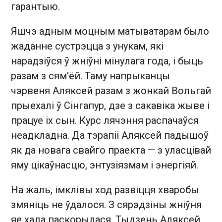
гарантыю.
Яшчэ адным моцным матыватарам было
жаданне сустрэцца з унукам, які
нарадзіўся ў жніўні мінулага года, і быць
разам з сям’ёй. Таму напрыканцы
чэрвеня Аляксей разам з жонкай Вольгай
прыехалі ў Сінгапур, дзе з сакавіка жыве і
працуе іх сын. Курс лячэння распачаўся
неадкладна. Да тэрапіі Аляксей падышоў
як да новага свайго праекта — з уласцівай
яму цікаўнасцю, энтузіязмам і энергіяй.
На жаль, імклівы ход развіцця хваробы
змяніць не ўдалося. З сярэдзіны жніўня
яе хада паскорылася. Тыдзень Аляксей