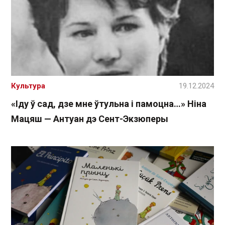
Культура
19.12.2024
«Іду ў сад, дзе мне ўтульна і памоцна…» Ніна
Мацяш — Антуан дэ Сент-Экзюперы