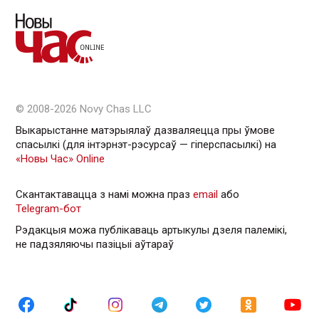
© 2008-2026 Novy Chas LLC
Выкарыстанне матэрыялаў дазваляецца пры ўмове
спасылкі (для інтэрнэт-рэсурсаў — гiперспасылкi) на
«Новы Час» Online
Скантактавацца з намі можна праз
email
або
Telegram-бот
Рэдакцыя можа публікаваць артыкулы дзеля палемікі,
не падзяляючы пазіцыі аўтараў