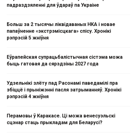
падраздзяленні для ўдараў па Украіне
Больш за 2 тысячы ліквідаваных НКА і новае
папаўненне «экстрэмісцкага» спісу. Хронікі
рэпрэсій 5 жніўня
Еўрапейская супрацьбалістычная сістэма можа
быць гатовая да сярэдзіны 2027 года
Удзельнікі злёту пад Расонамі паведамілі пра
збіццё і прыніжэнні пасля затрыманняў. Хронікі
рэпрэсій 4 жніўня
Перамовы ў Каракасе. Ці можа венесуэльскі
сцэнар стаць прыкладам для Беларусі?