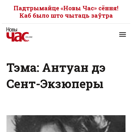
Падтрымайце «Новы Час» сёння!
Каб было што чытаць заўтра
Тэма: Антуан дэ
Сент-Экзюперы