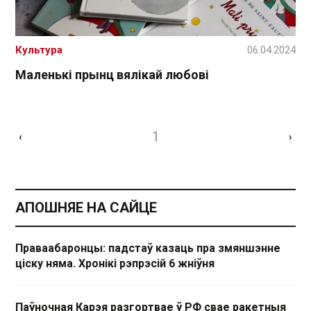
Культура
06.04.2024
Маленькі прынц вялікай любові
1
‹
›
АПОШНЯЕ НА САЙЦЕ
Праваабаронцы: падстаў казаць пра змяншэнне
ціску няма. Хронікі рэпрэсій 6 жніўня
Паўночная Карэя разгортвае ў РФ свае ракетныя