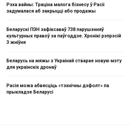
Рэха вайны: Траціна малога бізнесу ў Расіі
задумалася аб закрыцці або продажы
Беларускі ПЭН зафіксаваў 738 парушэнняў
культурных правоў за паўгоддзе. Хронікі рэпрэсій
3 жніўня
Беларусь на мяжы з Украінай стварае новую мэту
для украінскіх дронаў
Расія можа абвясціць «тэхнічны дэфолт» па
прыкладзе Беларусі