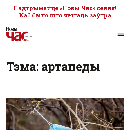
Падтрымайце «Новы Час» сёння!
Каб было што чытаць заўтра
Тэма: артапеды