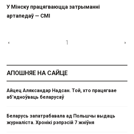
У Мінску працягваюцца затрыманні
артапедаў — СМІ
1
‹
›
АПОШНЯЕ НА САЙЦЕ
Айцец Аляксандар Надсан. Той, хто працягвае
аб'ядноўваць беларусаў
Беларусь запатрабавала ад Польшчы выдаць
журналіста. Хронікі рэпрэсій 7 жніўня