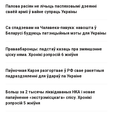
Палова расіян не лічыць паспяховымі дзеянні
сваёй арміі ў вайне супраць Украіны
Са спадзевам на Чалавека-павука: навошта ў
Беларусі будуюць патэнцыйныя мэты для Украіны
Праваабаронцы: падстаў казаць пра змяншэнне
ціску няма. Хронікі рэпрэсій 6 жніўня
Паўночная Карэя разгортвае ў РФ свае ракетныя
падраздзяленні для ўдараў па Украіне
Больш за 2 тысячы ліквідаваных НКА і новае
папаўненне «экстрэмісцкага» спісу. Хронікі
рэпрэсій 5 жніўня