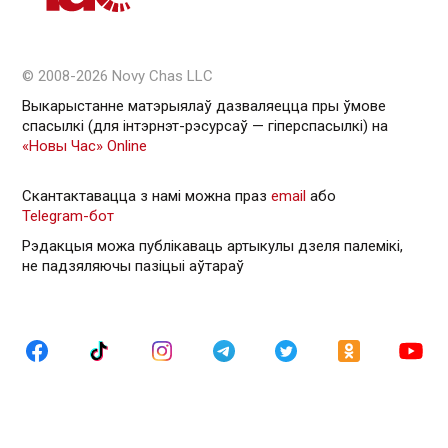
© 2008-2026 Novy Chas LLC
Выкарыстанне матэрыялаў дазваляецца пры ўмове
спасылкі (для інтэрнэт-рэсурсаў — гiперспасылкi) на
«Новы Час» Online
Скантактавацца з намі можна праз
email
або
Telegram-бот
Рэдакцыя можа публікаваць артыкулы дзеля палемікі,
не падзяляючы пазіцыі аўтараў