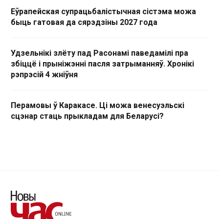
Еўрапейская супрацьбалістычная сістэма можа
быць гатовая да сярэдзіны 2027 года
Удзельнікі злёту пад Расонамі паведамілі пра
збіццё і прыніжэнні пасля затрыманняў. Хронікі
рэпрэсій 4 жніўня
Перамовы ў Каракасе. Ці можа венесуэльскі
сцэнар стаць прыкладам для Беларусі?