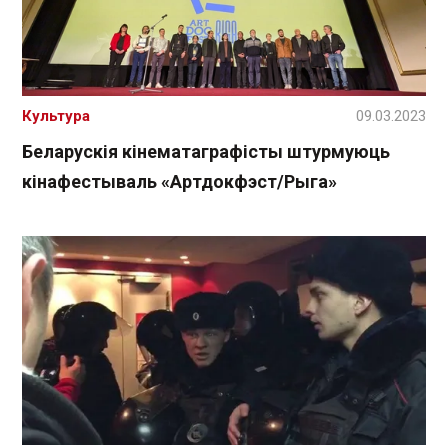
Культура
09.03.2023
Беларускія кінематаграфісты штурмуюць
кінафестываль «Артдокфэст/Рыга»