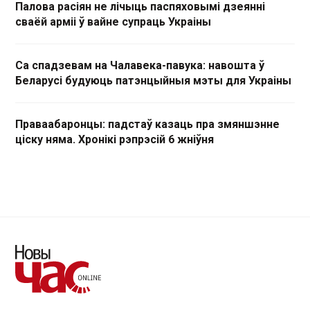
Палова расіян не лічыць паспяховымі дзеянні
сваёй арміі ў вайне супраць Украіны
Са спадзевам на Чалавека-павука: навошта ў
Беларусі будуюць патэнцыйныя мэты для Украіны
Праваабаронцы: падстаў казаць пра змяншэнне
ціску няма. Хронікі рэпрэсій 6 жніўня