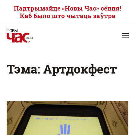
Падтрымайце «Новы Час» сёння!
Каб было што чытаць заўтра
Тэма: Артдокфест