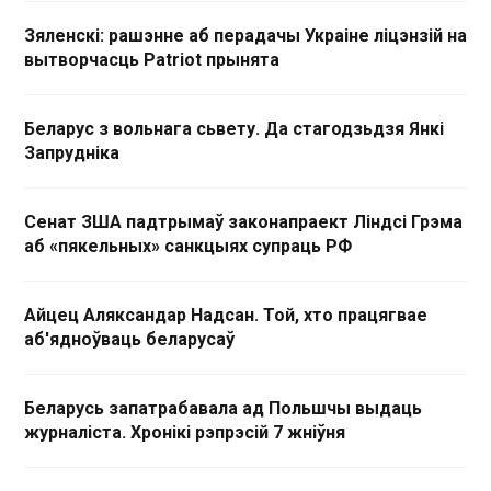
Зяленскі: рашэнне аб перадачы Украіне ліцэнзій на
вытворчасць Patriot прынята
Беларус з вольнага сьвету. Да стагодзьдзя Янкі
Запрудніка
Сенат ЗША падтрымаў законапраект Ліндсі Грэма
аб «пякельных» санкцыях супраць РФ
Айцец Аляксандар Надсан. Той, хто працягвае
аб'ядноўваць беларусаў
Беларусь запатрабавала ад Польшчы выдаць
журналіста. Хронікі рэпрэсій 7 жніўня