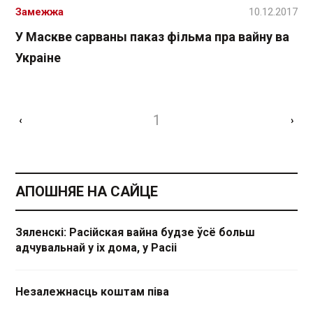
Замежжа
10.12.2017
У Маскве сарваны паказ фільма пра вайну ва
Украіне
1
‹
›
АПОШНЯЕ НА САЙЦЕ
Зяленскі: Расійская вайна будзе ўсё больш
адчувальнай у іх дома, у Расіі
Незалежнасць коштам піва