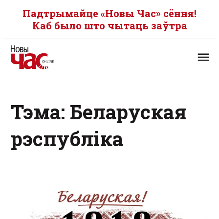
Падтрымайце «Новы Час» сёння!
Каб было што чытаць заўтра
Тэма: Беларуская
рэспубліка