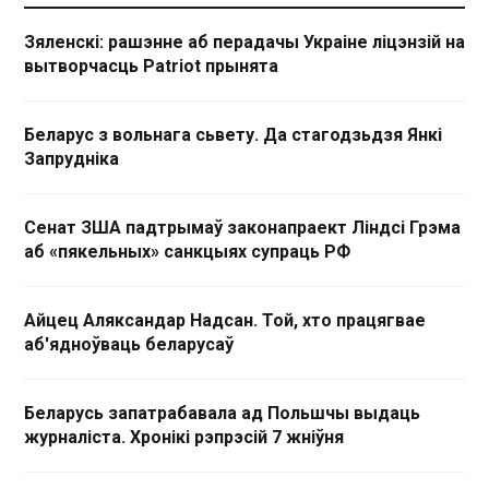
Зяленскі: рашэнне аб перадачы Украіне ліцэнзій на
вытворчасць Patriot прынята
Беларус з вольнага сьвету. Да стагодзьдзя Янкі
Запрудніка
Сенат ЗША падтрымаў законапраект Ліндсі Грэма
аб «пякельных» санкцыях супраць РФ
Айцец Аляксандар Надсан. Той, хто працягвае
аб'ядноўваць беларусаў
Беларусь запатрабавала ад Польшчы выдаць
журналіста. Хронікі рэпрэсій 7 жніўня