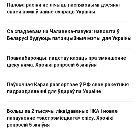
Палова расіян не лічыць паспяховымі дзеянні
сваёй арміі ў вайне супраць Украіны
Са спадзевам на Чалавека-павука: навошта ў
Беларусі будуюць патэнцыйныя мэты для Украіны
Праваабаронцы: падстаў казаць пра змяншэнне
ціску няма. Хронікі рэпрэсій 6 жніўня
Паўночная Карэя разгортвае ў РФ свае ракетныя
падраздзяленні для ўдараў па Украіне
Больш за 2 тысячы ліквідаваных НКА і новае
папаўненне «экстрэмісцкага» спісу. Хронікі
рэпрэсій 5 жніўня