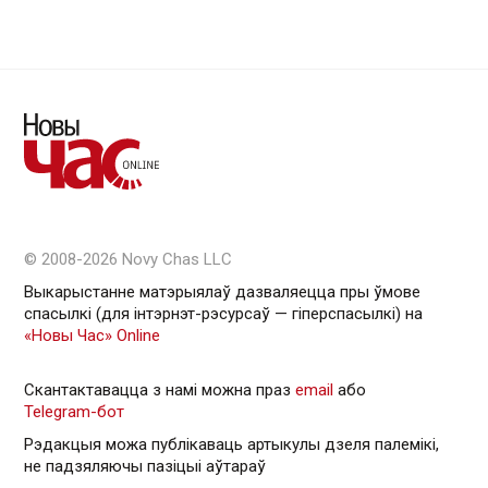
© 2008-2026 Novy Chas LLC
Выкарыстанне матэрыялаў дазваляецца пры ўмове
спасылкі (для інтэрнэт-рэсурсаў — гiперспасылкi) на
«Новы Час» Online
Скантактавацца з намі можна праз
email
або
Telegram-бот
Рэдакцыя можа публікаваць артыкулы дзеля палемікі,
не падзяляючы пазіцыі аўтараў