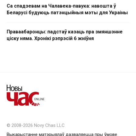
Са спадзевам на Чалавека-павука: навошта ў
Беларусі будуюць патэнцыйныя мэты для Украіны
Праваабаронцы: падстаў казаць пра змяншэнне
ціску няма. Хронікі рэпрэсій 6 жніўня
© 2008-2026 Novy Chas LLC
Выкарыстанне матэрыялаў дазваляецца пры ўмове