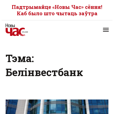
Падтрымайце «Новы Час» сёння!
Каб было што чытаць заўтра
Тэма:
Белінвестбанк