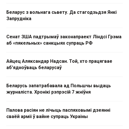
Беларус з вольнага сьвету. Да стагодзьдзя Янкі
Запрудніка
Сенат ЗША падтрымаў законапраект Ліндсі Грэма
аб «пякельных» санкцыях супраць РФ
Айцец Аляксандар Надсан. Той, хто працягвае
аб'ядноўваць беларусаў
Беларусь запатрабавала ад Польшчы выдаць
журналіста. Хронікі рэпрэсій 7 жніўня
Палова расіян не лічыць паспяховымі дзеянні
сваёй арміі ў вайне супраць Украіны