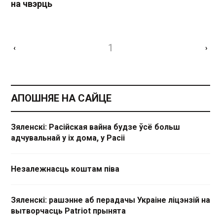
на чвэрць
1
‹
›
АПОШНЯЕ НА САЙЦЕ
Зяленскі: Расійская вайна будзе ўсё больш
адчувальнай у іх дома, у Расіі
Незалежнасць коштам піва
Зяленскі: рашэнне аб перадачы Украіне ліцэнзій на
вытворчасць Patriot прынята