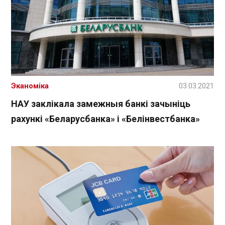
Эканоміка
03.03.2021
НАУ заклікала замежныя банкі зачыніць
рахункі «Беларусбанка» і «Белінвестбанка»