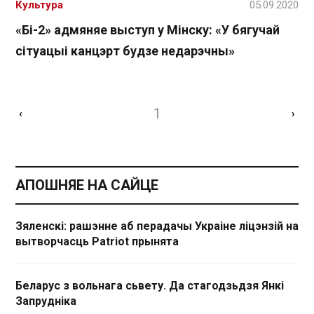
Культура
05.09.2020
«Бі-2» адмяняе выступ у Мінску: «У бягучай
сітуацыі канцэрт будзе недарэчны»
1
‹
›
АПОШНЯЕ НА САЙЦЕ
Зяленскі: рашэнне аб перадачы Украіне ліцэнзій на
вытворчасць Patriot прынята
Беларус з вольнага сьвету. Да стагодзьдзя Янкі
Запрудніка