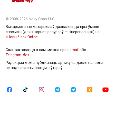
© 2008-2026 Novy Chas LLC
Выкарыстанне матэрыялаў дазваляецца пры ўмове
спасылкі (для інтэрнэт-рэсурсаў — гiперспасылкi) на
«Новы Час» Online
Скантактавацца з намі можна праз
email
або
Telegram-бот
Рэдакцыя можа публікаваць артыкулы дзеля палемікі,
не падзяляючы пазіцыі аўтараў