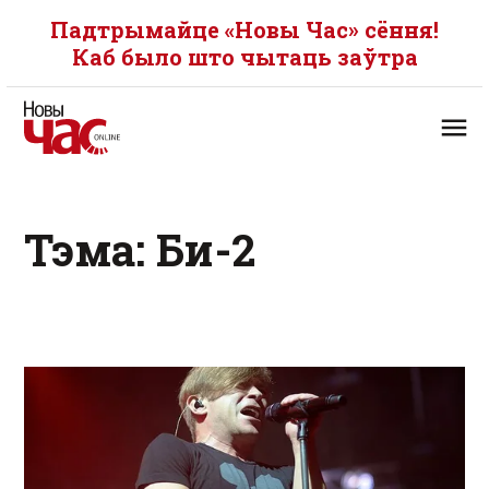
Падтрымайце «Новы Час» сёння!
Каб было што чытаць заўтра
Тэма: Би-2