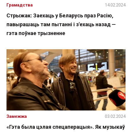
Грамадства
14.02.2024
Стрыжак: Заехаць у Беларусь праз Расію,
павырашаць там пытанні і з'ехаць назад —
гэта поўнае трызненне
Замежжа
03.02.2024
«Гэта была цэлая спецаперацыя». Як музыкаў