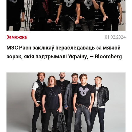
Замежжа
01.02.2024
МЗС Расіі заклікаў пераследаваць за мяжой
зорак, якія падтрымалі Украіну, — Bloomberg