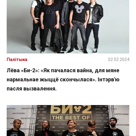
Палітыка
02.02.2024
Лёва «Би-2»: «Як пачалася вайна, для мяне
нармальнае жыццё скончылася». Інтэрв'ю
пасля вызвалення.