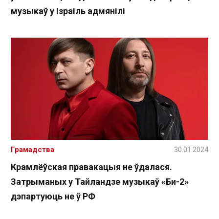
музыкаў у Ізраіль адмянілі
Грамадства
30.01.2024
Крамлёўская правакацыя не ўдалася.
Затрыманых у Тайландзе музыкаў «Би-2»
дэпартуюць не ў РФ