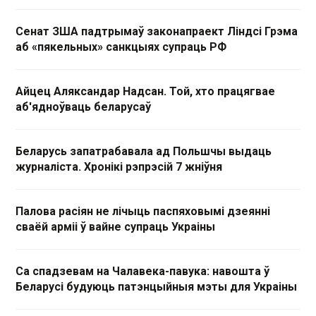
Сенат ЗША падтрымаў законапраект Ліндсі Грэма
аб «пякельных» санкцыях супраць РФ
Айцец Аляксандар Надсан. Той, хто працягвае
аб'ядноўваць беларусаў
Беларусь запатрабавала ад Польшчы выдаць
журналіста. Хронікі рэпрэсій 7 жніўня
Палова расіян не лічыць паспяховымі дзеянні
сваёй арміі ў вайне супраць Украіны
Са спадзевам на Чалавека-павука: навошта ў
Беларусі будуюць патэнцыйныя мэты для Украіны