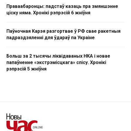
Праваабаронцы: падстаў казаць пра змяншэнне
ціску няма. Хронікі рэпрэсій 6 жніўня
Паўночная Карэя разгортвае ў РФ свае ракетныя
падраздзяленні для ўдараў па Украіне
Больш за 2 тысячы ліквідаваных НКА і новае
папаўненне «экстрэмісцкага» спісу. Хронікі
рэпрэсій 5 жніўня