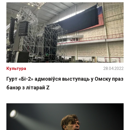
Культура
28.04.2022
Гурт «Бі-2» адмовіўся выступаць у Омску праз
банэр з літарай Z