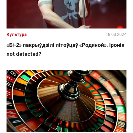
Культура
18.03.2024
«Бі-2» пакрыўдзілі літоўцаў «Родиной». Іронія
not detected?