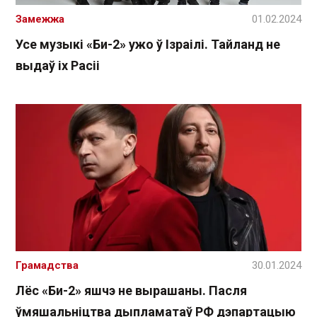
Замежжа
01.02.2024
Усе музыкі «Би-2» ужо ў Ізраілі. Тайланд не
выдаў іх Расіі
Грамадства
30.01.2024
Лёс «Би-2» яшчэ не вырашаны. Пасля
ўмяшальніцтва дыпламатаў РФ дэпартацыю