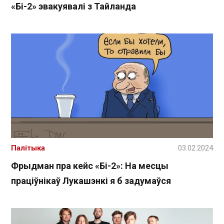
«Бі-2» эвакуявалі з Тайланда
Палітыка
03.02.2024
Фрыдман пра кейс «Бі-2»: На месцы
праціўнікаў Лукашэнкі я б задумаўся