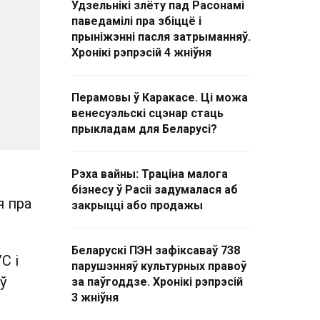
Удзельнікі злёту пад Расонамі
паведамілі пра збіццё і
прыніжэнні пасля затрыманняў.
Хронікі рэпрэсій 4 жніўня
Перамовы ў Каракасе. Ці можа
венесуэльскі сцэнар стаць
прыкладам для Беларусі?
Рэха вайны: Траціна малога
бізнесу ў Расіі задумалася аб
я пра
закрыцці або продажы
Беларускі ПЭН зафіксаваў 738
С і
парушэнняў культурных правоў
аў
за паўгоддзе. Хронікі рэпрэсій
3 жніўня