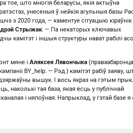
а тое, што многія беларусы, якія актыўна
ратэстах, унесеныя ў нейкія агульныя базы Расі
яшчэ з 2020 года, — каментуе сітуацыю кіраўнік
дрэй Стрыжак
. — Па некаторых ключавых
дчы камітэт і іншыя структуры нават рабілі а
онт мяне і
Аляксея Лявончыка
(праваабаронца
ампаніі BY_help. — Рэд.) камітэт рабіў заяву, 
дзяржаўны вышук. І вось якраз на гэтым пры
ь, наколькі тая база, якая ёсць у публічнай
каналая і няпоўная. Напрыклад, у гэтай базе я 
.