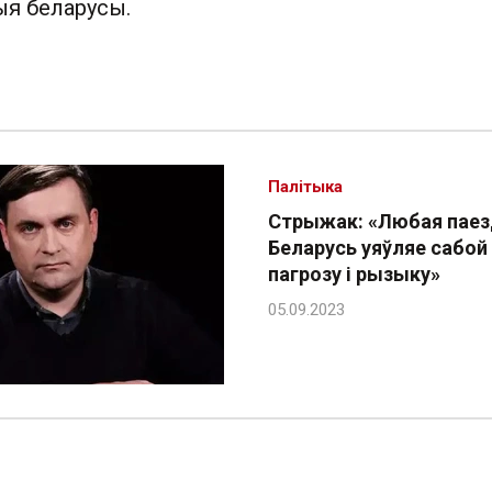
шыя беларусы.
Палітыка
Стрыжак: «Любая паез
Беларусь уяўляе сабой
пагрозу і рызыку»