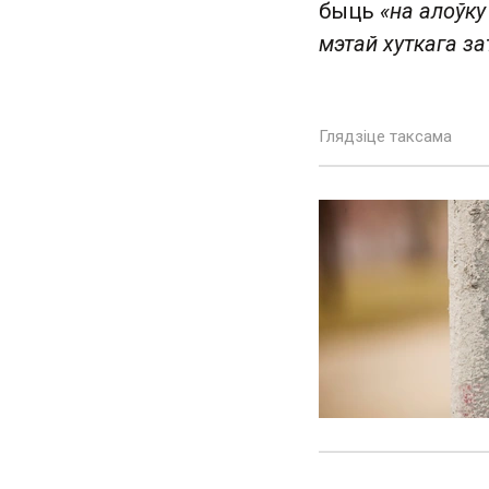
быць
«на алоўку
мэтай хуткага за
Глядзіце таксама