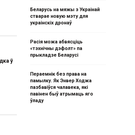
Беларусь на мяжы з Украінай
стварае новую мэту для
украінскіх дронаў
Расія можа абвясціць
«тэхнічны дэфолт» па
прыкладзе Беларусі
дка ў
Пераемнік без права на
памылку. Як Энвер Ходжа
пазбавіўся чалавека, які
павінен быў атрымаць яго
ўладу