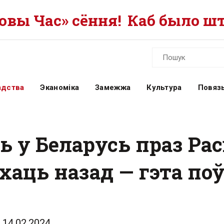
вы Час» сёння!
Каб было шт
адства
Эканоміка
Замежжа
Культура
Повязь
ь у Беларусь праз Ра
ехаць назад — гэта п
14.02.2024