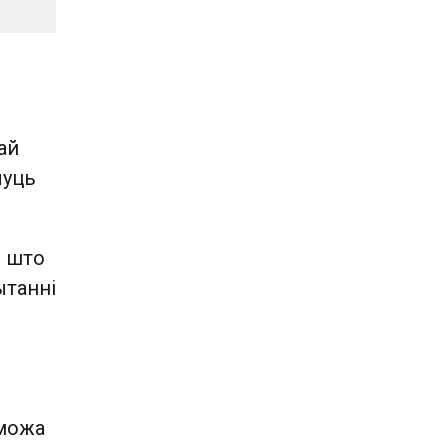
ай
чуць
, што
ытанні
 можа