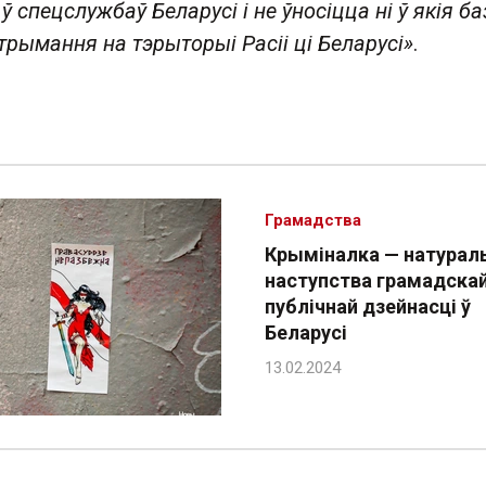
 ў спецслужбаў Беларусі і не ўносіцца ні ў якія б
трымання на тэрыторыі Расіі ці Беларусі»
.
Грамадства
Крыміналка — натурал
наступства грамадска
публічнай дзейнасці ў
Беларусі