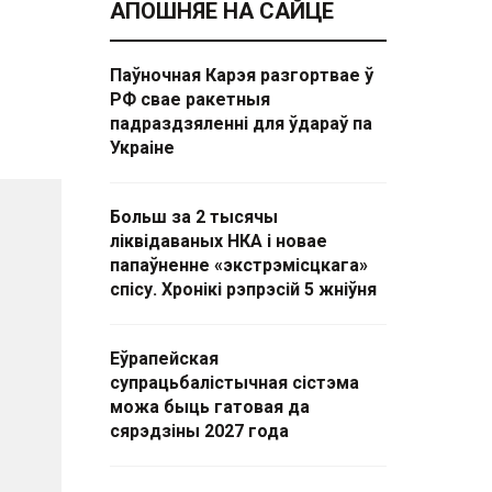
АПОШНЯЕ НА САЙЦЕ
Паўночная Карэя разгортвае ў
РФ свае ракетныя
падраздзяленні для ўдараў па
Украіне
Больш за 2 тысячы
ліквідаваных НКА і новае
папаўненне «экстрэмісцкага»
спісу. Хронікі рэпрэсій 5 жніўня
Еўрапейская
супрацьбалістычная сістэма
можа быць гатовая да
сярэдзіны 2027 года