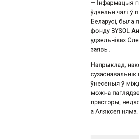
— Інфармацыя пр
ўдзельнічалі ў п
Беларусі, была 
фонду BYSOL
Ан
удзельніках Сле
заявы.
Напрыклад, нак
сузаснавальнік к
ўнесеныя ў між
можна паглядзец
прасторы, недас
а Аляксея няма