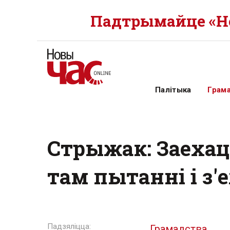
Падтрымайце «Но
Палітыка
Грам
Стрыжак: Заехац
там пытанні і з'
Грамадства