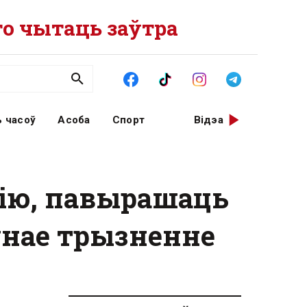
о чытаць заўтра
 часоў
Асоба
Спорт
Відэа
сію, павырашаць
оўнае трызненне