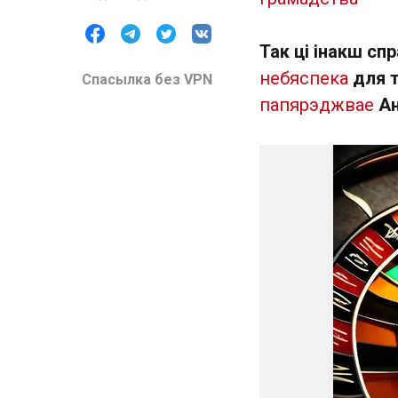
Так ці інакш сп
небяспека
для т
Спасылка без VPN
папярэджвае
А