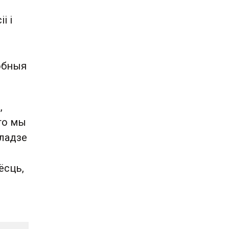
і і
собныя
,
што мы
кладзе
ёсць,