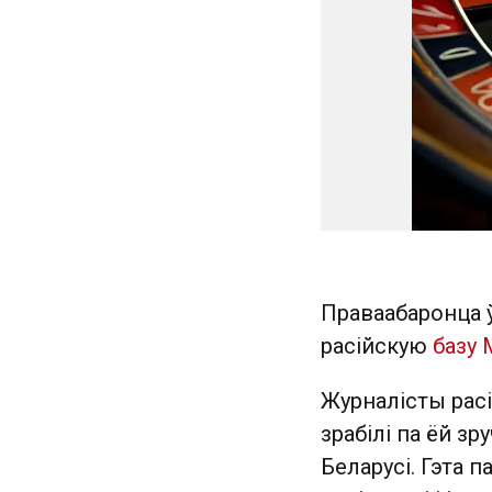
Праваабаронца 
расійскую
базу
Журналісты рас
зрабілі па ёй з
Беларусі. Гэта п