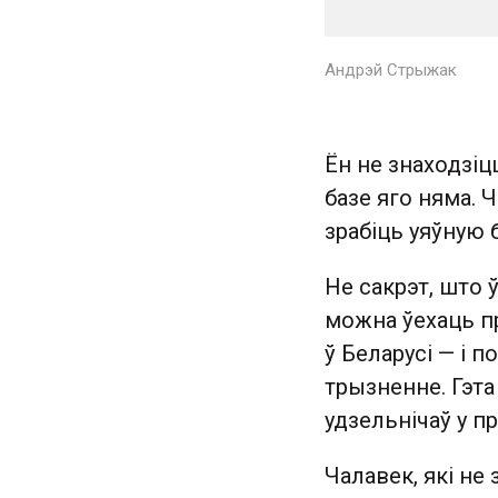
Андрэй Стрыжак
Ён не знаходзіц
базе яго няма. 
зрабіць уяўную б
Не сакрэт, што 
можна ўехаць п
ў Беларусі — і 
трызненне. Гэта
удзельнічаў у пр
Чалавек, які не