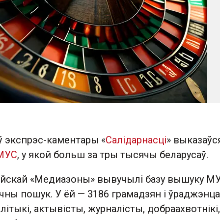
ў экспрэс-каментары «
Салідарнасці
» выказаўс
 МУС
, у якой больш за тры тысячы беларусаў.
ійскай «Медиазоны» вывучылі базу вышуку МУ
ручны пошук. У ёй — 3186 грамадзян і ўраджэнц
алітыкі, актывісты, журналісты, добраахвотнікі,