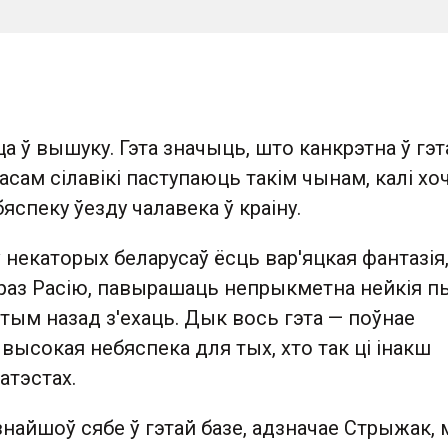
ца ў вышуку. Гэта значыць, што канкрэтна ў гэт
Часам сілавікі паступаюць такім чынам, калі хо
яспеку ўезду чалавека ў краіну.
ў некаторых беларусаў ёсць вар'яцкая фантазія
раз Расію, павырашаць непрыкметна нейкія п
потым назад з'ехаць. Дык вось гэта — поўнае
 высокая небяспека для тых, хто так ці інакш
атэстах.
 знайшоў сябе ў гэтай базе, адзначае Стрыжак,