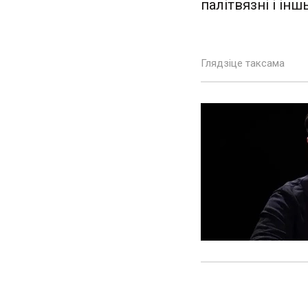
палітвязні і ін
Глядзіце таксама