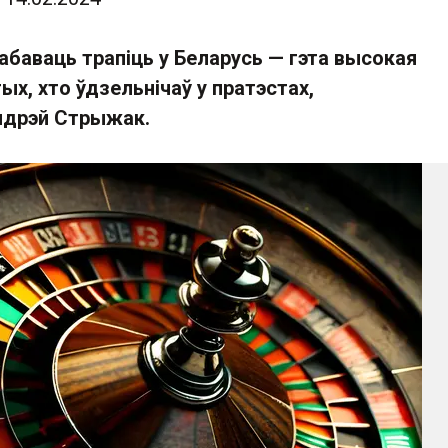
рабаваць трапіць у Беларусь — гэта высокая
ых, хто ўдзельнічаў у пратэстах,
ндрэй Стрыжак.