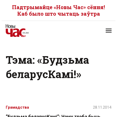
Падтрымайце «Новы Час» сёння!
Каб было што чытаць заўтра
Тэма: «Будзьма
беларусКамі!»
Грамадства
28.11.2014
“Будзьма беларусКамі”: Чаму трэба быць