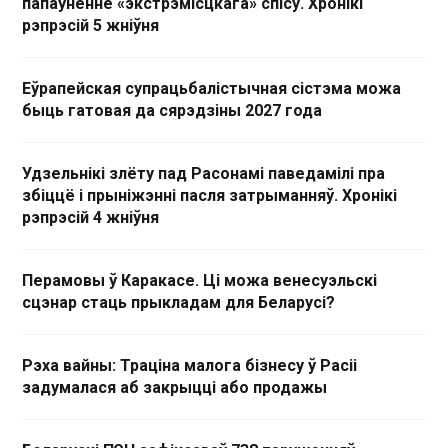
папаўненне «экстрэмісцкага» спісу. Хронікі
рэпрэсій 5 жніўня
Еўрапейская супрацьбалістычная сістэма можа
быць гатовая да сярэдзіны 2027 года
Удзельнікі злёту пад Расонамі паведамілі пра
збіццё і прыніжэнні пасля затрыманняў. Хронікі
рэпрэсій 4 жніўня
Перамовы ў Каракасе. Ці можа венесуэльскі
сцэнар стаць прыкладам для Беларусі?
Рэха вайны: Траціна малога бізнесу ў Расіі
задумалася аб закрыцці або продажы