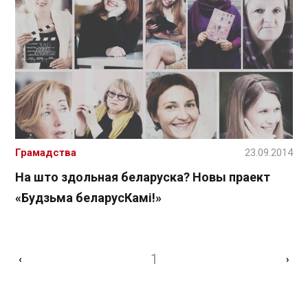
Грамадства
23.09.2014
На што здольная беларуска? Новы праект
«Будзьма беларусКамі!»
1
‹
›