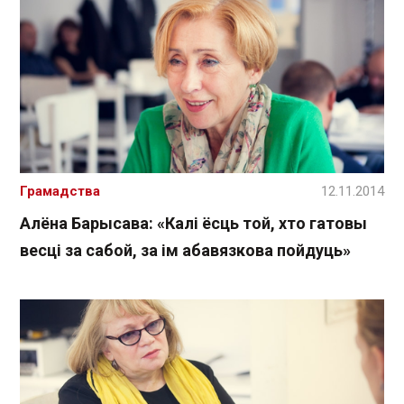
Грамадства
12.11.2014
Алёна Барысава: «Калі ёсць той, хто гатовы
весці за сабой, за ім абавязкова пойдуць»