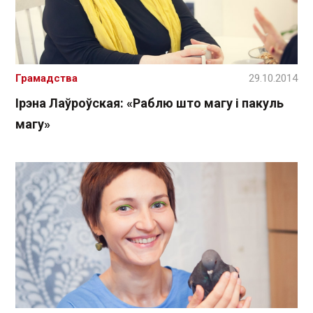
Грамадства
29.10.2014
Ірэна Лаўроўская: «Раблю што магу і пакуль
магу»