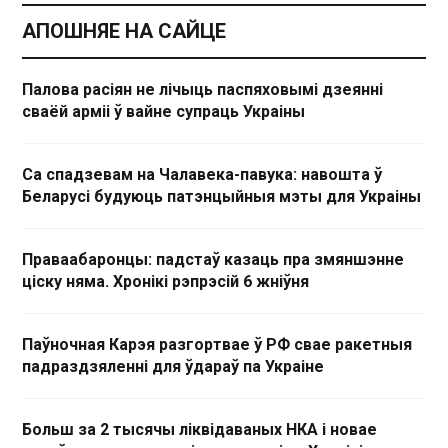
АПОШНЯЕ НА САЙЦЕ
Палова расіян не лічыць паспяховымі дзеянні
сваёй арміі ў вайне супраць Украіны
Са спадзевам на Чалавека-павука: навошта ў
Беларусі будуюць патэнцыйныя мэты для Украіны
Праваабаронцы: падстаў казаць пра змяншэнне
ціску няма. Хронікі рэпрэсій 6 жніўня
Паўночная Карэя разгортвае ў РФ свае ракетныя
падраздзяленні для ўдараў па Украіне
Больш за 2 тысячы ліквідаваных НКА і новае