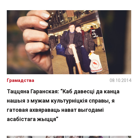
Грамадства
08.10.2014
Таццяна Гаранская: “Каб давесці да канца
нашыя з мужам культурніцкія справы, я
гатовая ахвяраваць нават выгодамі
асабістага жыцця”