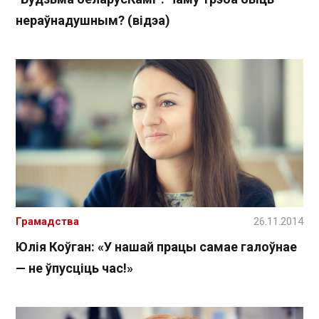
нераўнадушным? (відэа)
Грамадства
26.11.2014
Юлія Коўган: «У нашай працы самае галоўнае
— не ўпусціць час!»