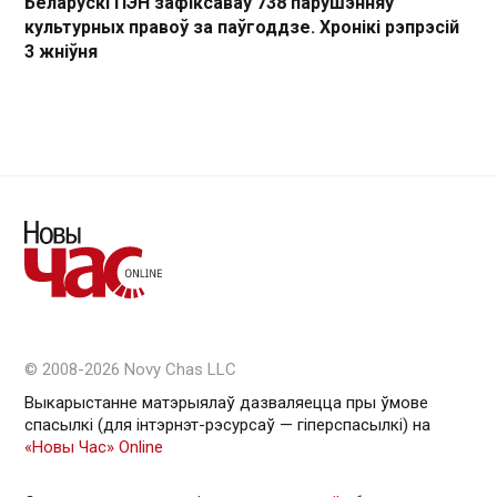
Беларускі ПЭН зафіксаваў 738 парушэнняў
культурных правоў за паўгоддзе. Хронікі рэпрэсій
3 жніўня
© 2008-2026 Novy Chas LLC
Выкарыстанне матэрыялаў дазваляецца пры ўмове
спасылкі (для інтэрнэт-рэсурсаў — гiперспасылкi) на
«Новы Час» Online