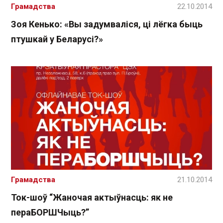
Грамадства
22.10.2014
Зоя Кенько: «Вы задумваліся, ці лёгка быць
птушкай у Беларусі?»
Грамадства
21.10.2014
Ток-шоў “Жаночая актыўнасць: як не
пераБОРШЧыць?”