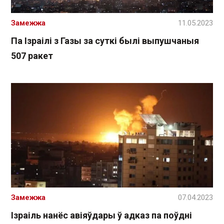
Замежжа
11.05.2023
Па Ізраілі з Газы за суткі былі выпушчаныя
507 ракет
Замежжа
07.04.2023
Ізраіль нанёс авіяўдары ў адказ па поўдні