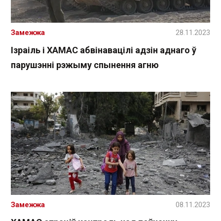
Замежжа
28.11.2023
Ізраіль і ХАМАС абвінавацілі адзін аднаго ў
парушэнні рэжыму спынення агню
Замежжа
08.11.2023