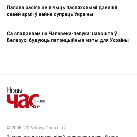
Палова расіян не лічыць паспяховымі дзеянні
сваёй арміі ў вайне супраць Украіны
Са спадзевам на Чалавека-павука: навошта ў
Беларусі будуюць патэнцыйныя мэты для Украіны
© 2008-2026 Novy Chas LLC
Выкарыстанне матэрыялаў дазваляецца пры ўмове