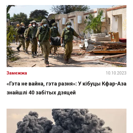
Замежжа
10.10.2023
«Гэта не вайна, гэта разня»: У кібуцы Кфар-Аза
знайшлі 40 забітых дзяцей