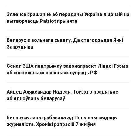
Зяленскі: рашэнне аб перадачы Украіне ліцэнзій на
вытворчасць Patriot прынята
Беларус з вольнага сьвету. Да стагодзьдзя Янкі
Запрудніка
Сенат ЗША падтрымаў законапраект Ліндсі Грэма
аб «пякельных» санкцыях супраць РФ
Айцец Аляксандар Надсан. Той, хто працягвае
аб'ядноўваць беларусаў
Беларусь запатрабавала ад Польшчы выдаць
журналіста. Хронікі рэпрэсій 7 жніўня