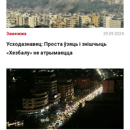
Замежжа
29.09.2024
Усходазнавец: Проста ўзяць і знішчыць
«Хезбалу» не атрымаецца