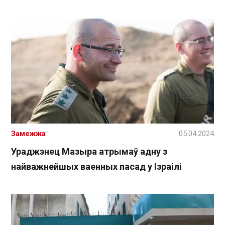
Замежжа
05.04.2024
Ураджэнец Мазыра атрымаў адну з
найважнейшых ваенных пасад у Ізраілі