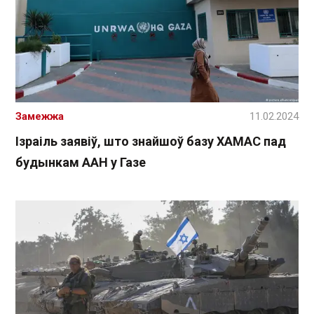
Замежжа
11.02.2024
Ізраіль заявіў, што знайшоў базу ХАМАС пад
будынкам ААН у Газе