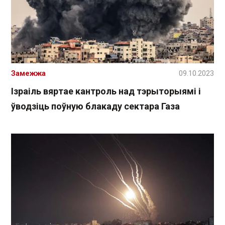
Замежжа
09.10.2023
Ізраіль вяртае кантроль над тэрыторыямі і
ўводзіць поўную блакаду сектара Газа