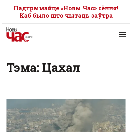
Падтрымайце «Новы Час» сёння!
Каб было што чытаць заўтра
Тэма: Цахал