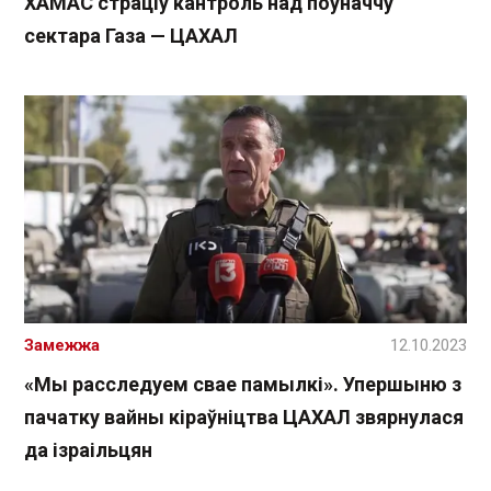
ХАМАС страціў кантроль над поўначчу
сектара Газа — ЦАХАЛ
Замежжа
12.10.2023
«Мы расcледуем свае памылкі». Упершыню з
пачатку вайны кіраўніцтва ЦАХАЛ звярнулася
да ізраільцян