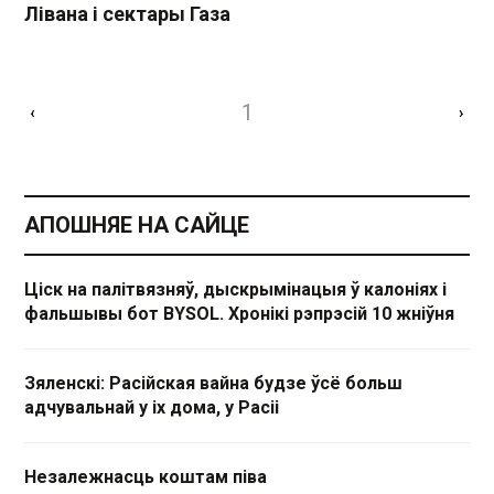
Лівана і сектары Газа
1
‹
›
АПОШНЯЕ НА САЙЦЕ
Ціск на палітвязняў, дыскрымінацыя ў калоніях і
фальшывы бот BYSOL. Хронікі рэпрэсій 10 жніўня
Зяленскі: Расійская вайна будзе ўсё больш
адчувальнай у іх дома, у Расіі
Незалежнасць коштам піва