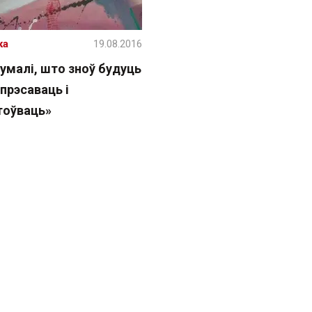
ка
19.08.2016
умалі, што зноў будуць
эпрэсаваць і
оўваць»