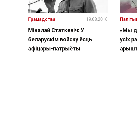
Грамадства
19.08.2016
Паліты
Мікалай Статкевіч: У
«Мы д
беларускім войску ёсць
усіх р
афіцэры-патрыёты
арышт