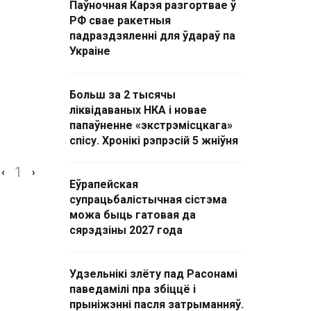
Паўночная Карэя разгортвае ў
РФ свае ракетныя
падраздзяленні для ўдараў па
Украіне
Больш за 2 тысячы
ліквідаваных НКА і новае
папаўненне «экстрэмісцкага»
спісу. Хронікі рэпрэсій 5 жніўня
1
‹
›
Еўрапейская
супрацьбалістычная сістэма
можа быць гатовая да
сярэдзіны 2027 года
Удзельнікі злёту пад Расонамі
паведамілі пра збіццё і
прыніжэнні пасля затрыманняў.