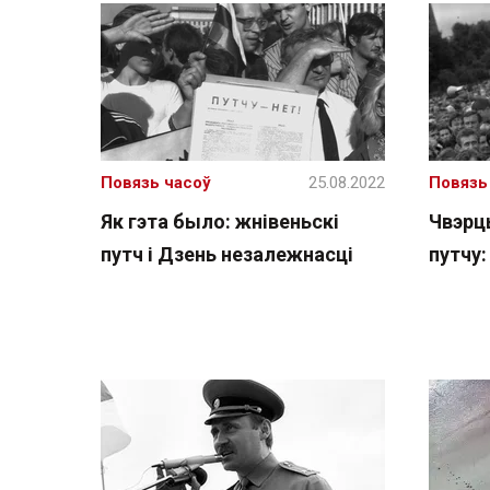
Повязь часоў
25.08.2022
Повязь
Як гэта было: жнівеньскі
Чвэрц
путч і Дзень незалежнасці
путчу: