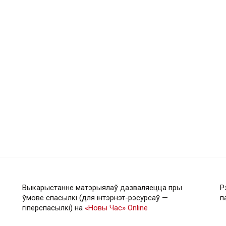
Выкарыстанне матэрыялаў дазваляецца пры
Р
ўмове спасылкі (для інтэрнэт-рэсурсаў —
п
гiперспасылкi) на
«Новы Час» Online