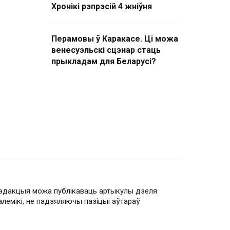
Хронікі рэпрэсій 4 жніўня
Перамовы ў Каракасе. Ці можа
венесуэльскі сцэнар стаць
прыкладам для Беларусі?
эдакцыя можа публікаваць артыкулы дзеля
алемікі, не падзяляючы пазіцыі аўтараў