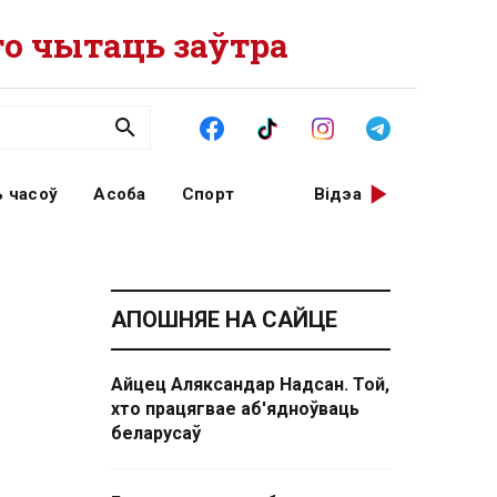
о чытаць заўтра
 часоў
Асоба
Спорт
Відэа
АПОШНЯЕ НА САЙЦЕ
Айцец Аляксандар Надсан. Той,
хто працягвае аб'ядноўваць
беларусаў