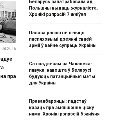
Беларусь запатрабавала ад
Польшчы выдаць журналіста.
Хронікі рэпрэсій 7 жніўня
Палова расіян не лічыць
паспяховымі дзеянні сваёй
арміі ў вайне супраць Украіны
.08.2016
кадуе
Са спадзевам на Чалавека-
га
павука: навошта ў Беларусі
іна пра
будуюць патэнцыйныя мэты
для Украіны
Праваабаронцы: падстаў
казаць пра змяншэнне ціску
няма. Хронікі рэпрэсій 6 жніўня