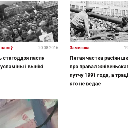
 часоў
20.08.2016
Замежжа
19
ь стагоддзя пасля
Пятая частка расіян ш
 успаміны і вынікі
пра правал жнівеньска
путчу 1991 года, а трац
яго не ведае