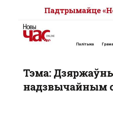
Падтрымайце «Но
Палітыка
Грам
Тэма: Дзяржаўны
надзвычайным 