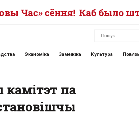
вы Час» сёння!
Каб было шт
адства
Эканоміка
Замежжа
Культура
Повязь
 камітэт па
становішчы