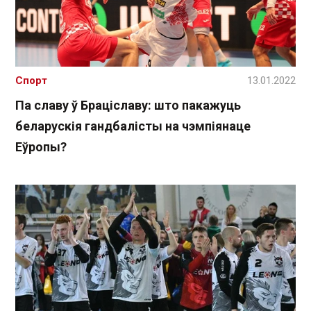
Спорт
13.01.2022
Па славу ў Браціславу: што пакажуць
беларускія гандбалісты на чэмпіянаце
Еўропы?