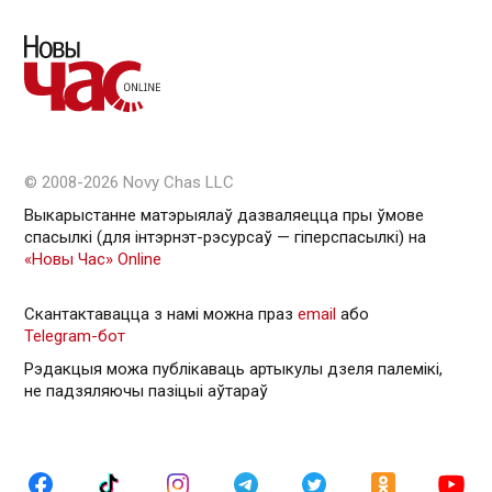
© 2008-2026 Novy Chas LLC
Выкарыстанне матэрыялаў дазваляецца пры ўмове
спасылкі (для інтэрнэт-рэсурсаў — гiперспасылкi) на
«Новы Час» Online
Скантактавацца з намі можна праз
email
або
Telegram-бот
Рэдакцыя можа публікаваць артыкулы дзеля палемікі,
не падзяляючы пазіцыі аўтараў