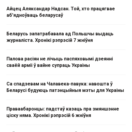
Айцец Аляксандар Надсан. Той, хто працягвае
аб'ядноўваць беларусаў
Беларусь запатрабавала ад Польшчы выдаць
журналіста. Хронікі рэпрэсій 7 жніўня
Палова расіян не лічыць паспяховымі дзеянні
сваёй арміі ў вайне супраць Украіны
Са спадзевам на Чалавека-павука: навошта ў
Беларусі будуюць патэнцыйныя мэты для Украіны
Праваабаронцы: падстаў казаць пра змяншэнне
ціску няма. Хронікі рэпрэсій 6 жніўня