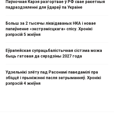
Паўночная Карэя разгортвае ў РФ свае ракетныя
падраздзяленні для ўдараў па Украіне
Больш за 2 тысячы ліквідаваных НКА і новае
папаўненне «экстрэмісцкага» спісу. Хронікі
рэпрэсій 5 жніўня
Еўрапейская супрацьбалістычная сістэма можа
быць гатовая да сярэдзіны 2027 года
Удзельнікі злёту пад Расонамі паведамілі пра
збіццё і прыніжэнні пасля затрыманняў. Хронікі
рэпрэсій 4 жніўня