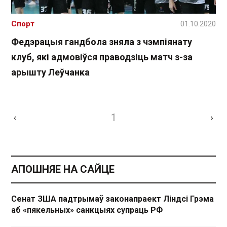
Спорт
01.10.2020
Федэрацыя гандбола зняла з чэмпіянату
клуб, які адмовіўся праводзіць матч з-за
арышту Леўчанка
1
‹
›
АПОШНЯЕ НА САЙЦЕ
Сенат ЗША падтрымаў законапраект Ліндсі Грэма
аб «пякельных» санкцыях супраць РФ