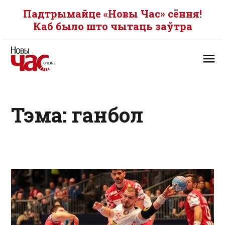
Падтрымайце «Новы Час» сёння!
Каб было што чытаць заўтра
Тэма: ганбол