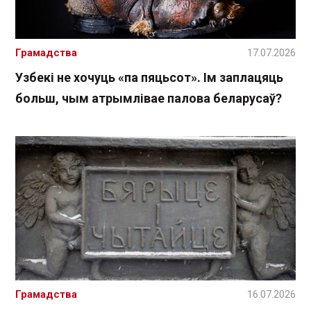
Грамадства
17.07.2026
Узбекі не хочуць «па пяцьсот». Ім заплацяць
больш, чым атрымлівае палова беларусаў?
Грамадства
16.07.2026