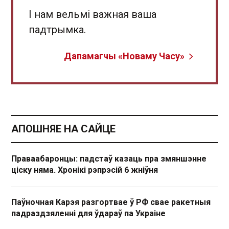
І нам вельмі важная ваша
падтрымка.
Дапамагчы «Новаму Часу»
АПОШНЯЕ НА САЙЦЕ
Праваабаронцы: падстаў казаць пра змяншэнне
ціску няма. Хронікі рэпрэсій 6 жніўня
Паўночная Карэя разгортвае ў РФ свае ракетныя
падраздзяленні для ўдараў па Украіне