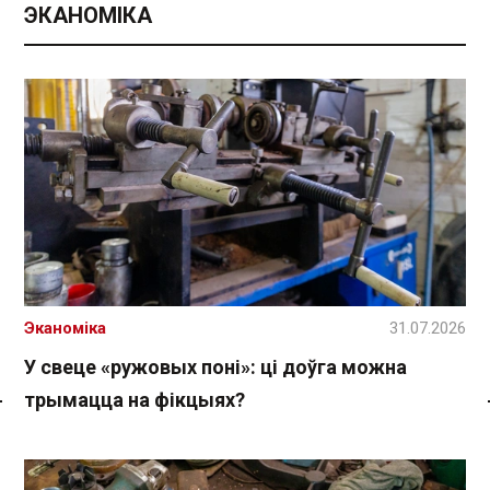
ЭКАНОМІКА
Эканоміка
31.07.2026
У свеце «ружовых поні»: ці доўга можна
трымацца на фікцыях?
Спасылка без VPN