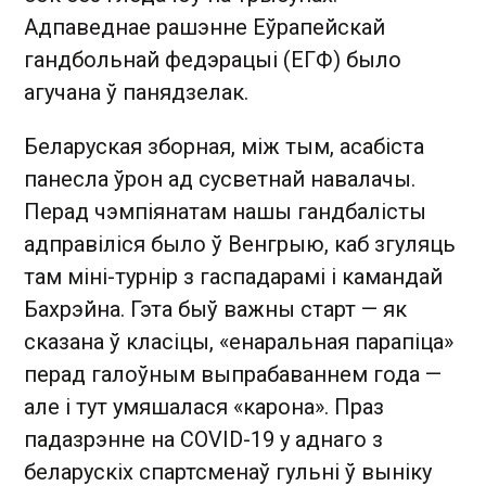
Адпаведнае рашэнне Еўрапейскай
гандбольнай федэрацыі (ЕГФ) было
агучана ў панядзелак.
Беларуская зборная, між тым, асабіста
панесла ўрон ад сусветнай навалачы.
Перад чэмпіянатам нашы гандбалісты
адправіліся было ў Венгрыю, каб згуляць
там міні-турнір з гаспадарамі і камандай
Бахрэйна. Гэта быў важны старт — як
сказана ў класіцы, «енаральная парапіца»
перад галоўным выпрабаваннем года —
але і тут умяшалася «карона». Праз
падазрэнне на COVID-19 у аднаго з
беларускіх спартсменаў гульні ў выніку