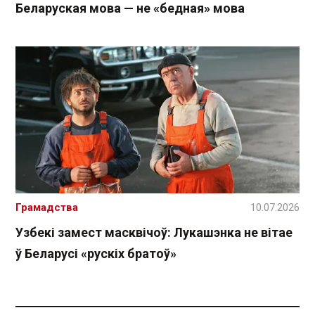
Беларуская мова — не «бедная» мова
Грамадства
10.07.2026
Узбекі замест масквічоў: Лукашэнка не вітае
ў Беларусі «рускіх братоў»