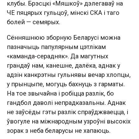
клубы. Брэсцкі «Мяшкоў» дэлегаваў на
ЧЕ пяцярых гульцоў, мінскі СКА і таго
болей — семярых.
Сённяшнюю зборную Беларусі можна
пазначыць папулярным цэтлікам
«каманда-серадняк». Да магутных
грандаў нам, канешне, далёка, аднак у
адзін канкрэтны гульнявы вечар хлопцы,
у прынцыпе, могуць бахнуць з гарматы.
На тое звычайна і робіцца разлік, бо
гандбол даволі непрадказальны. Аднак
не заўсёды гэты разлік спраўджваецца, і
ўвогуле на міжнародным узроўні высокіх
зорак з неба беларусы не хапаюць.