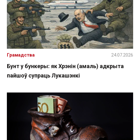
Грамадства
24.07.2026
Бунт у бункеры: як Хрэнін (амаль) адкрыта
пайшоў супраць Лукашэнкі