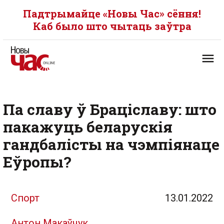
Падтрымайце «Новы Час» сёння!
Каб было што чытаць заўтра
Па славу ў Браціславу: што
пакажуць беларускія
гандбалісты на чэмпіянаце
Еўропы?
Спорт
13.01.2022
Антон Макаўчук