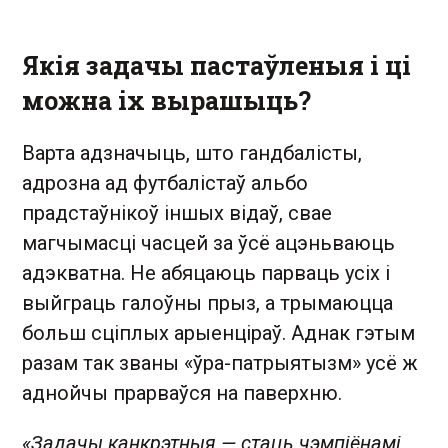
Якія задачы пастаўленыя і ці
можна іх вырашыць?
Варта адзначыць, што гандбалісты,
адрозна ад футбалістаў альбо
прадстаўнікоў іншых відаў, свае
магчымасці часцей за ўсё ацэньваюць
адэкватна. Не абяцаюць парваць усіх і
выйграць галоўны прыз, а трымаюцца
больш сціплых арыенціраў. Аднак гэтым
разам так званы «ўра-патрыятызм» усё ж
аднойчы прарваўся на паверхню.
«Задачы канкрэтныя — стаць чэмпіёнамі