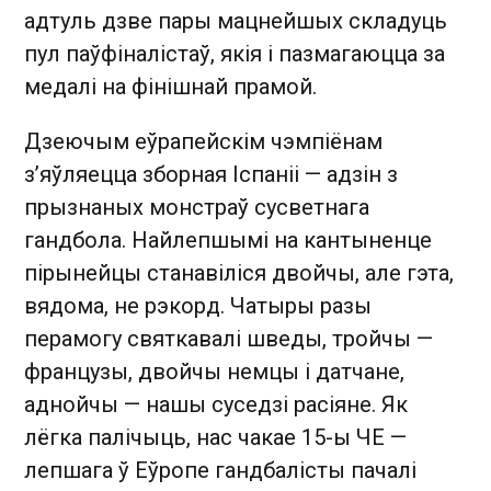
адтуль дзве пары мацнейшых складуць
пул паўфіналістаў, якія і пазмагаюцца за
медалі на фінішнай прамой.
Дзеючым еўрапейскім чэмпіёнам
з’яўляецца зборная Іспаніі — адзін з
прызнаных монстраў сусветнага
гандбола. Найлепшымі на кантыненце
пірынейцы станавіліся двойчы, але гэта,
вядома, не рэкорд. Чатыры разы
перамогу святкавалі шведы, тройчы —
французы, двойчы немцы і датчане,
аднойчы — нашы суседзі расіяне. Як
лёгка палічыць, нас чакае 15-ы ЧЕ —
лепшага ў Еўропе гандбалісты пачалі