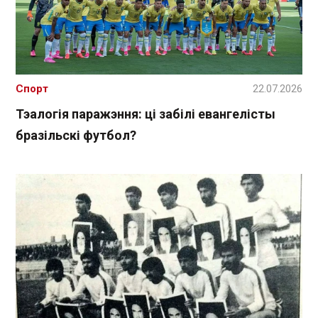
Спорт
22.07.2026
Тэалогія паражэння: ці забілі евангелісты
бразільскі футбол?