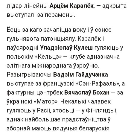
лідар-лінейны
Арцём Каралёк
,
— адкрыта
выступалі за перамены.
Ёсць за каго зачапіцца воку і ў сэнсе
гульнявога патэнцыялу. Каралёк і
паўсярэдні
Уладзіслаў Кулеш
гуляюць у
польскім «Кельцэ» — клубе адназначна
элітнага міжнароднага ўзроўню.
Разыгрываючы
Вадзім Гайдучэнка
выступае за французскі «Сэн-Рафаэль», а
фактурны цэнтрбек
Вячаслаў Бохан
— за
ўкраінскі «Матор». Некалькі чалавек
гуляюць у Расіі, хтосьці — у Фінляндыі,
аднак найбольшае прадстаўніцтва ў
зборнай маюць вядучыя беларускія