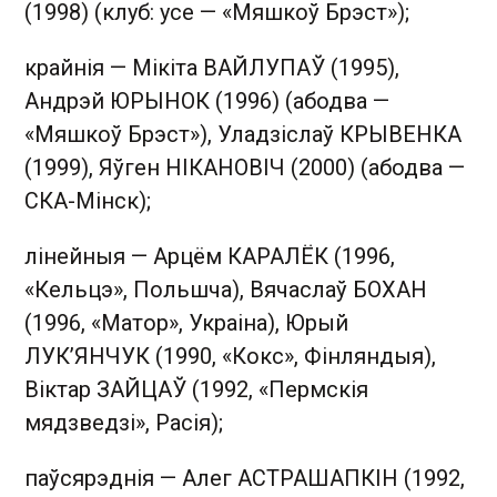
(1998) (клуб: усе — «Мяшкоў Брэст»);
крайнія — Мікіта ВАЙЛУПАЎ (1995),
Андрэй ЮРЫНОК (1996) (абодва —
«Мяшкоў Брэст»), Уладзіслаў КРЫВЕНКА
(1999), Яўген НІКАНОВІЧ (2000) (абодва —
СКА-Мінск);
лінейныя — Арцём КАРАЛЁК (1996,
«Кельцэ», Польшча), Вячаслаў БОХАН
(1996, «Матор», Украіна), Юрый
ЛУК’ЯНЧУК (1990, «Кокс», Фінляндыя),
Віктар ЗАЙЦАЎ (1992, «Пермскія
мядзведзі», Расія);
паўсярэднія — Алег АСТРАШАПКІН (1992,