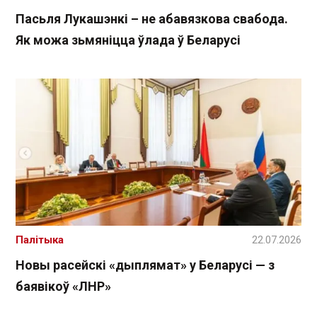
Пасьля Лукашэнкі – не абавязкова свабода.
Як можа зьмяніцца ўлада ў Беларусі
Палітыка
22.07.2026
Новы расейскі «дыплямат» у Беларусі — з
баявікоў «ЛНР»