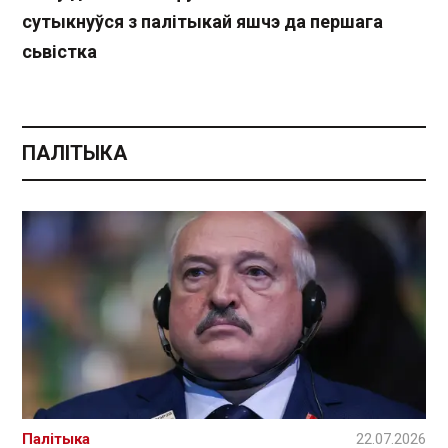
сутыкнуўся з палітыкай яшчэ да першага
сьвістка
ПАЛІТЫКА
Палітыка
22.07.2026