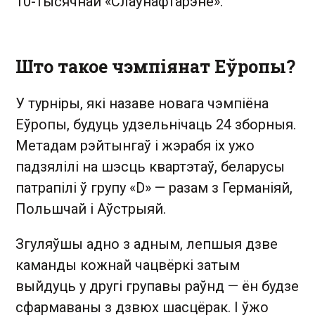
10-тысячнай «Слаўнафтарэне».
Што такое чэмпіянат Еўропы?
У турніры, які назаве новага чэмпіёна
Еўропы, будуць удзельнічаць 24 зборныя.
Метадам рэйтынгаў і жэрабя іх ужо
падзялілі на шэсць квартэтаў, беларусы
патрапілі ў групу «D» — разам з Германіяй,
Польшчай і Аўстрыяй.
Згуляўшы адно з адным, лепшыя дзве
каманды кожнай чацвёркі затым
выйдуць у другі групавы раўнд — ён будзе
сфармаваны з дзвюх шасцёрак. І ўжо