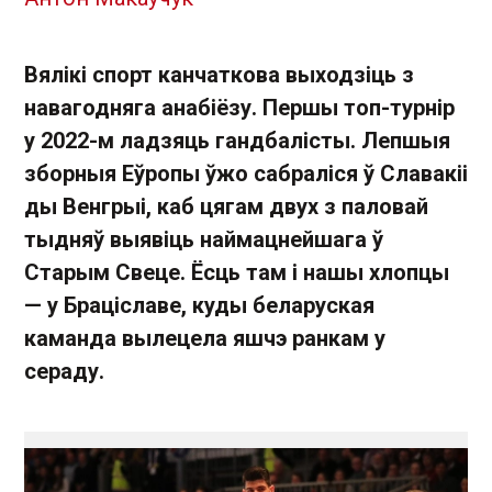
Вялікі спорт канчаткова выходзіць з
навагодняга анабіёзу. Першы топ-турнір
у 2022-м ладзяць гандбалісты. Лепшыя
зборныя Еўропы ўжо сабраліся ў Славакіі
ды Венгрыі, каб цягам двух з паловай
тыдняў выявіць наймацнейшага ў
Старым Свеце. Ёсць там і нашы хлопцы
— у Браціславе, куды беларуская
каманда вылецела яшчэ ранкам у
сераду.