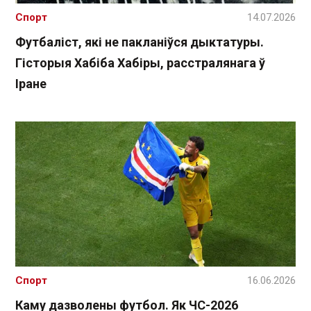
Спорт
14.07.2026
Футбаліст, які не пакланіўся дыктатуры.
Гісторыя Хабіба Хабіры, расстралянага ў
Іране
Спорт
16.06.2026
Каму дазволены футбол. Як ЧС-2026