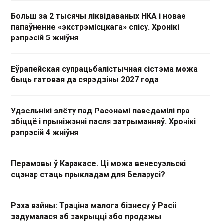
Больш за 2 тысячы ліквідаваных НКА і новае
папаўненне «экстрэмісцкага» спісу. Хронікі
рэпрэсій 5 жніўня
Еўрапейская супрацьбалістычная сістэма можа
быць гатовая да сярэдзіны 2027 года
Удзельнікі злёту пад Расонамі паведамілі пра
збіццё і прыніжэнні пасля затрыманняў. Хронікі
рэпрэсій 4 жніўня
Перамовы ў Каракасе. Ці можа венесуэльскі
сцэнар стаць прыкладам для Беларусі?
Рэха вайны: Траціна малога бізнесу ў Расіі
задумалася аб закрыцці або продажы