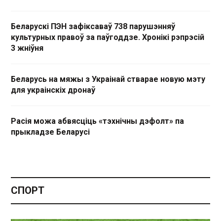
Беларускі ПЭН зафіксаваў 738 парушэнняў
культурных правоў за паўгоддзе. Хронікі рэпрэсій
3 жніўня
Беларусь на мяжы з Украінай стварае новую мэту
для украінскіх дронаў
Расія можа абвясціць «тэхнічны дэфолт» па
прыкладзе Беларусі
СПОРТ