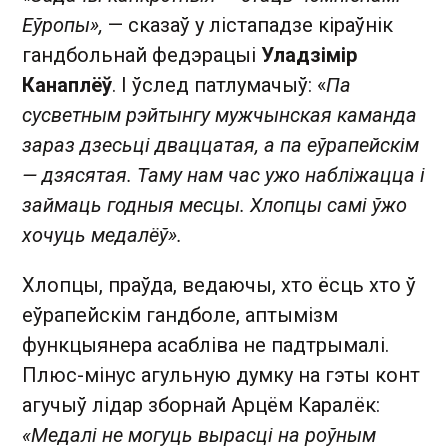
Еўропы»,
— сказаў у лістападзе кіраўнік
гандбольнай федэрацыі
Уладзімір
Канаплёў
. І ўслед патлумачыў: «
Па
сусветным рэйтынгу мужчынская каманда
зараз дзесьці дваццатая, а па еўрапейскім
— дзясятая. Таму нам час ужо набліжацца і
займаць годныя месцы. Хлопцы самі ўжо
хочуць медалёў».
Хлопцы, праўда, ведаючы, хто ёсць хто ў
еўрапейскім гандболе, аптымізм
функцыянера асабліва не падтрымалі.
Плюс-мінус агульную думку на гэты конт
агучыў лідар зборнай Арцём Каралёк:
«Медалі не могуць вырасці на роўным