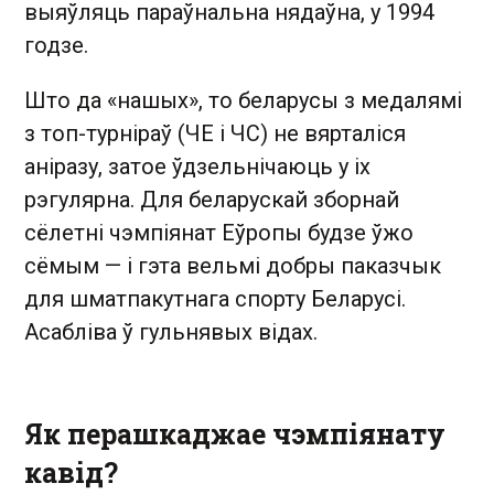
выяўляць параўнальна нядаўна, у 1994
годзе.
Што да «нашых», то беларусы з медалямі
з топ-турніраў (ЧЕ і ЧС) не вярталіся
аніразу, затое ўдзельнічаюць у іх
рэгулярна. Для беларускай зборнай
сёлетні чэмпіянат Еўропы будзе ўжо
сёмым — і гэта вельмі добры паказчык
для шматпакутнага спорту Беларусі.
Асабліва ў гульнявых відах.
Як перашкаджае чэмпіянату
кавід?