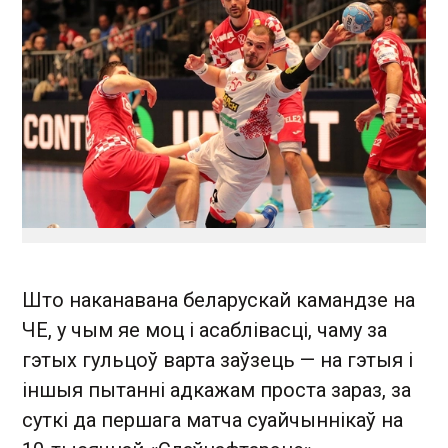
Што наканавана беларускай камандзе на
ЧЕ, у чым яе моц і асаблівасці, чаму за
гэтых гульцоў варта заўзець — на гэтыя і
іншыя пытанні адкажам проста зараз, за
суткі да першага матча суайчыннікаў на