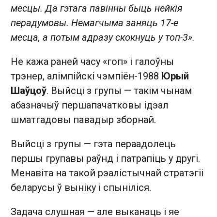
месцы. Да гэтага павінны быць нейкія
перадумовы. Немагчыма заняць 17-е
месца, а потым адразу скокнуць у топ-3».
Не кажа раней часу «гоп» і галоўны
трэнер, алімпійскі чэмпіён-1988
Юрый
Шаўцоў
. Выйсці з групы — такім чынам
абазначыў першапачатковы ідэал
шматгадовы павадыр зборнай.
Выйсці з групы — гэта пераадолець
першы групавы раўнд і патрапіць у другі.
Менавіта на такой рэалістычнай стратэгіі
беларусы ў выніку і спыніліся.
Задача слушная — але выканаць і яе