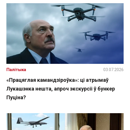
Палітыка
03.07.2026
«Працяглая камандзіроўка»: ці атрымаў
Лукашэнка нешта, апроч экскурсіі ў бункер
Пуціна?