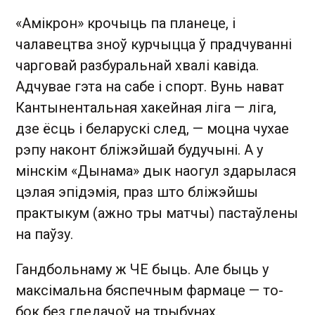
«Амікрон» крочыць па планеце, і
чалавецтва зноў курчыцца ў прадчуванні
чарговай разбуральнай хвалі кавіда.
Адчувае гэта на сабе і спорт. Вунь нават
Кантынентальная хакейная ліга — ліга,
дзе ёсць і беларускі след, — моцна чухае
рэпу наконт бліжэйшай будучыні. А у
мінскім «Дынама» дык наогул здарылася
цэлая эпідэмія, праз што бліжэйшы
практыкум (ажно тры матчы) пастаўлены
на паўзу.
Гандбольнаму ж ЧЕ быць. Але быць у
максімальна бяспечным фармаце — то-
бок без гледачоў на трыбунах.