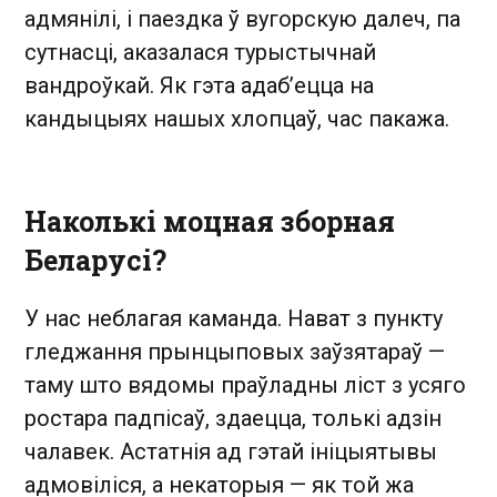
адмянілі, і паездка ў вугорскую далеч, па
сутнасці, аказалася турыстычнай
вандроўкай. Як гэта адаб’ецца на
кандыцыях нашых хлопцаў, час пакажа.
Наколькі моцная зборная
Беларусі?
У нас неблагая каманда. Нават з пункту
гледжання прынцыповых заўзятараў —
таму што вядомы праўладны ліст з усяго
ростара падпісаў, здаецца, толькі адзін
чалавек. Астатнія ад гэтай ініцыятывы
адмовіліся, а некаторыя — як той жа