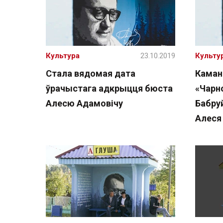
Культура
23.10.2019
Культу
Стала вядомая дата
Каман
ўрачыстага адкрыцця бюста
«Чарн
Алесю Адамовічу
Бабру
Алеся