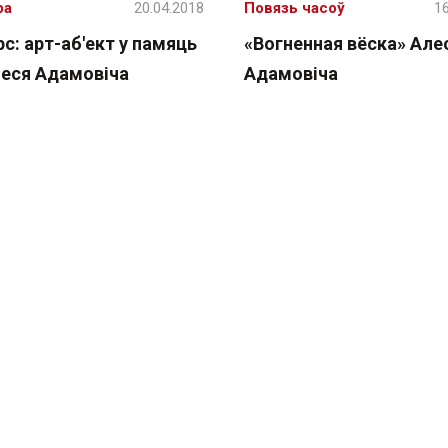
ра
20.04.2018
Повязь часоў
16
с: арт-аб'ект у памяць
«Вогненная вёска» Але
леся Адамовіча
Адамовіча