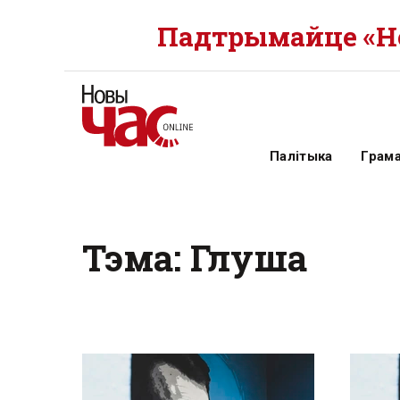
Падтрымайце «Но
Палітыка
Грам
Тэма: Глуша