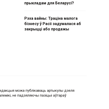
прыкладам для Беларусі?
Рэха вайны: Траціна малога
бізнесу ў Расіі задумалася аб
закрыцці або продажы
эдакцыя можа публікаваць артыкулы дзеля
алемікі, не падзяляючы пазіцыі аўтараў