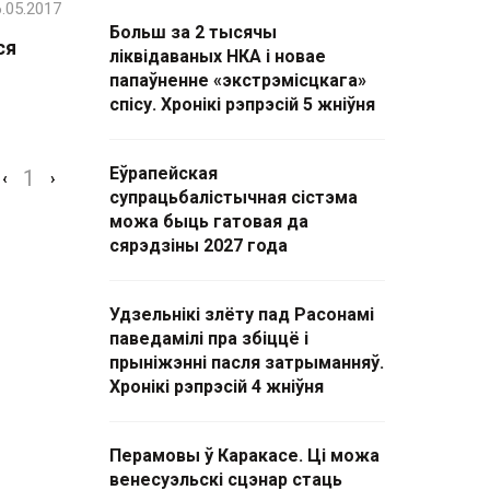
.05.2017
Больш за 2 тысячы
ся
ліквідаваных НКА і новае
папаўненне «экстрэмісцкага»
спісу. Хронікі рэпрэсій 5 жніўня
Еўрапейская
1
‹
›
супрацьбалістычная сістэма
можа быць гатовая да
сярэдзіны 2027 года
Удзельнікі злёту пад Расонамі
паведамілі пра збіццё і
прыніжэнні пасля затрыманняў.
Хронікі рэпрэсій 4 жніўня
Перамовы ў Каракасе. Ці можа
венесуэльскі сцэнар стаць