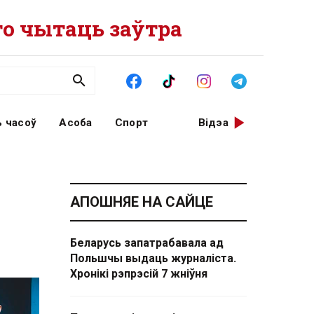
о чытаць заўтра
 часоў
Асоба
Спорт
Відэа
АПОШНЯЕ НА САЙЦЕ
Беларусь запатрабавала ад
Польшчы выдаць журналіста.
Хронікі рэпрэсій 7 жніўня