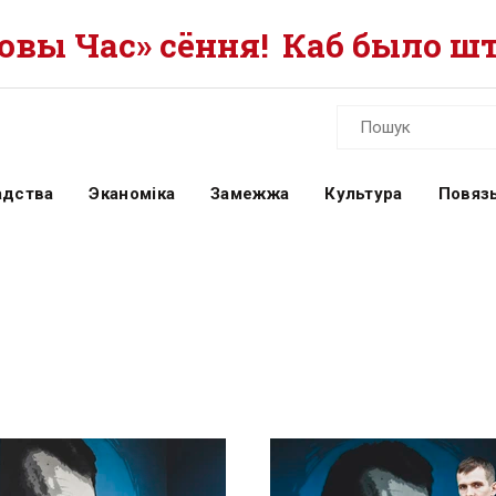
вы Час» сёння!
Каб было шт
адства
Эканоміка
Замежжа
Культура
Повязь