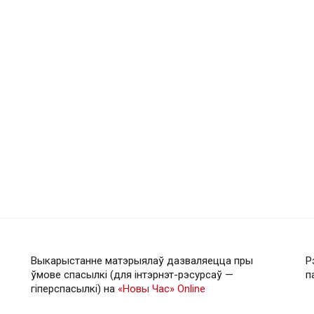
Выкарыстанне матэрыялаў дазваляецца пры
Р
ўмове спасылкі (для інтэрнэт-рэсурсаў —
п
гiперспасылкi) на
«Новы Час» Online