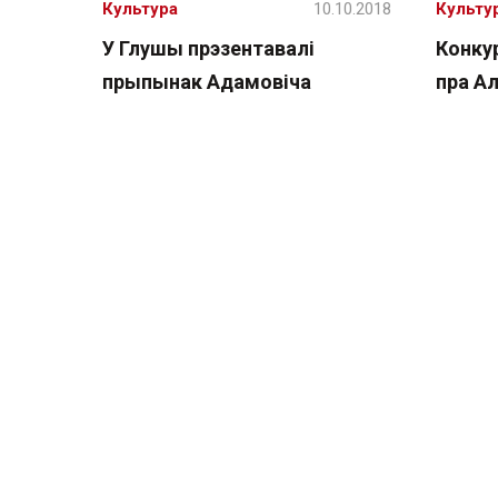
Культура
10.10.2018
Культу
У Глушы прэзентавалі
Конкур
прыпынак Адамовіча
пра А