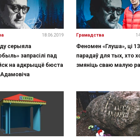
ра
18.06.2019
Грамадства
14
ду серыяла
Феномен «Глуша», ці 13
обыль» запрасілі пад
парадаў для тых, хто х
йск на адкрыццё бюста
змяніць сваю малую р
 Адамовіча