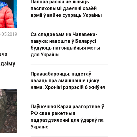
Палова расіян не лічыць
паспяховымі дзеянні сваёй
арміі ў вайне супраць Украіны
.05.2019
Са спадзевам на Чалавека-
павука: навошта ў Беларусі
будуюць патэнцыйныя мэты
оча
для Украіны
адзіму
Праваабаронцы: падстаў
казаць пра змяншэнне ціску
няма. Хронікі рэпрэсій 6 жніўня
Паўночная Карэя разгортвае ў
РФ свае ракетныя
падраздзяленні для ўдараў па
Украіне