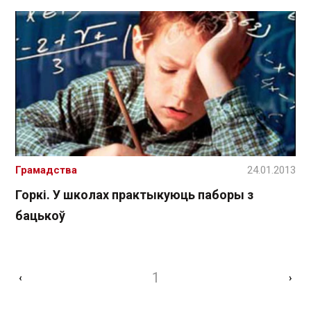
Грамадства
24.01.2013
Горкі. У школах практыкуюць паборы з
бацькоў
1
‹
›