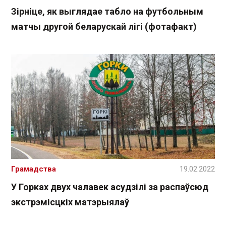
Зірніце, як выглядае табло на футбольным
матчы другой беларускай лігі (фотафакт)
Грамадства
19.02.2022
У Горках двух чалавек асудзілі за распаўсюд
экстрэмісцкіх матэрыялаў