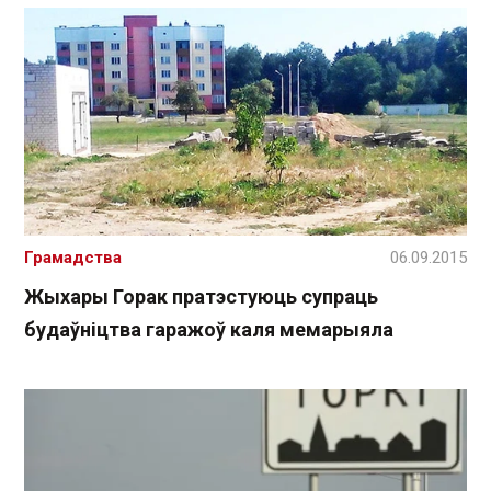
Грамадства
06.09.2015
Жыхары Горак пратэстуюць супраць
будаўніцтва гаражоў каля мемарыяла