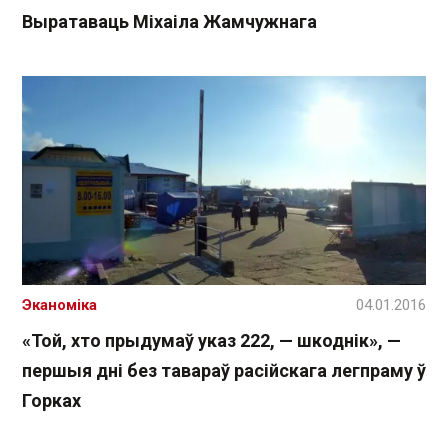
Выратаваць Міхаіла Жамчужнага
Эканоміка
04.01.2016
«Той, хто прыдумаў указ 222, — шкоднік», —
першыя дні без тавараў расійскага легпраму ў
Горках