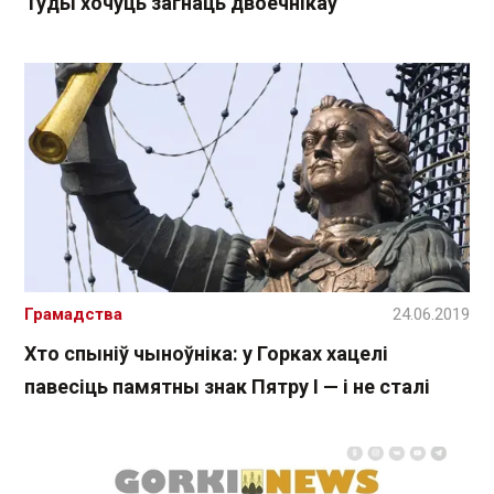
Туды хочуць загнаць двоечнікаў
Грамадства
24.06.2019
Хто спыніў чыноўніка: у Горках хацелі
павесіць памятны знак Пятру І — і не сталі