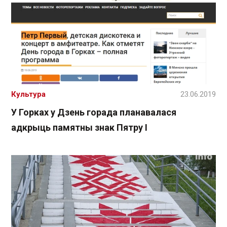
Культура
23.06.2019
У Горках у Дзень горада планавалася
адкрыць памятны знак Пятру І