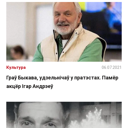
Культура
06.07.2021
Граў Быкава, удзельнічаў у пратэстах. Памёр
акцёр Ігар Андрэеў