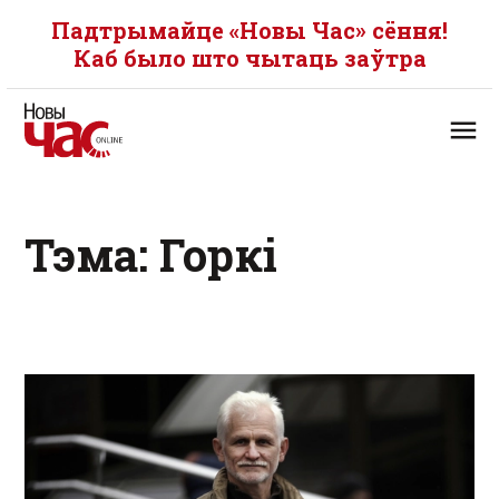
Падтрымайце «Новы Час» сёння!
Каб было што чытаць заўтра
Тэма: Горкі