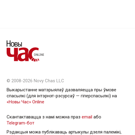
© 2008-2026 Novy Chas LLC
Выкарыстанне матэрыялаў дазваляецца пры ўмове
спасылкі (для інтэрнэт-рэсурсаў — гiперспасылкi) на
«Новы Час» Online
Скантактавацца з намі можна праз
email
або
Telegram-бот
Рэдакцыя можа публікаваць артыкулы дзеля палемікі,