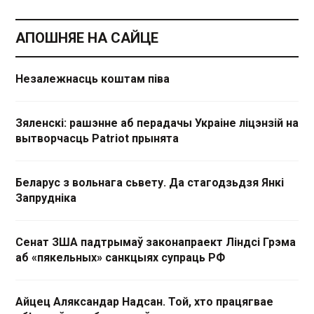
АПОШНЯЕ НА САЙЦЕ
Незалежнасць коштам піва
Зяленскі: рашэнне аб перадачы Украіне ліцэнзій на
вытворчасць Patriot прынята
Беларус з вольнага сьвету. Да стагодзьдзя Янкі
Запрудніка
Сенат ЗША падтрымаў законапраект Ліндсі Грэма
аб «пякельных» санкцыях супраць РФ
Айцец Аляксандар Надсан. Той, хто працягвае