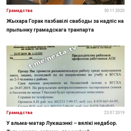
Грамадства
30.11.2020
Жыхара Горак пазбавілі свабоды за надпіс на
прыпынку грамадскага транпарта
Грамадства
23.07.2019
У альма-матар Лукашэнкі – вялікі недабор.