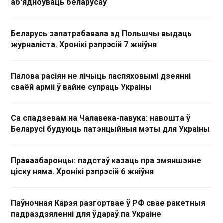
аб'ядноўваць беларусаў
Беларусь запатрабавала ад Польшчы выдаць
журналіста. Хронікі рэпрэсій 7 жніўня
Палова расіян не лічыць паспяховымі дзеянні
сваёй арміі ў вайне супраць Украіны
Са спадзевам на Чалавека-павука: навошта ў
Беларусі будуюць патэнцыйныя мэты для Украіны
Праваабаронцы: падстаў казаць пра змяншэнне
ціску няма. Хронікі рэпрэсій 6 жніўня
Паўночная Карэя разгортвае ў РФ свае ракетныя
падраздзяленні для ўдараў па Украіне