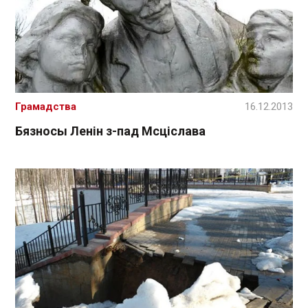
Грамадства
16.12.2013
Бязносы Ленін з-пад Мсціслава