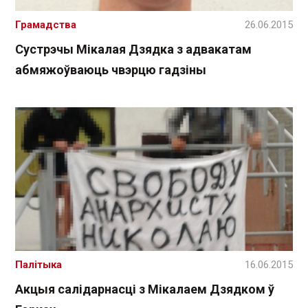
Грамадства
26.06.2015
Сустрэчы Мікалая Дзядка з адвакатам
абмяжоўваюць чвэрцю гадзіны
Палітыка
16.06.2015
Акцыя салідарнасці з Мікалаем Дзядком ў