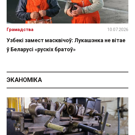
Грамадства
10.07.2026
Узбекі замест масквічоў: Лукашэнка не вітае
ў Беларусі «рускіх братоў»
ЭКАНОМІКА