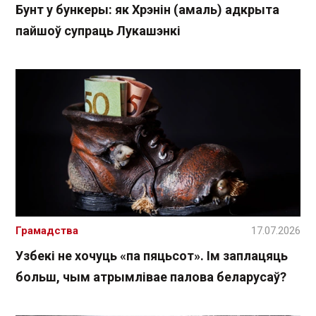
Бунт у бункеры: як Хрэнін (амаль) адкрыта
пайшоў супраць Лукашэнкі
Грамадства
17.07.2026
Узбекі не хочуць «па пяцьсот». Ім заплацяць
больш, чым атрымлівае палова беларусаў?