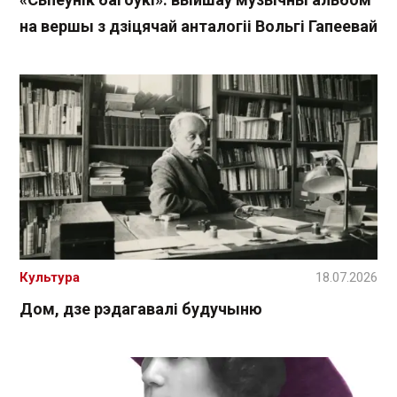
на вершы з дзіцячай анталогіі Вольгі Гапеевай
Культура
18.07.2026
Дом, дзе рэдагавалі будучыню