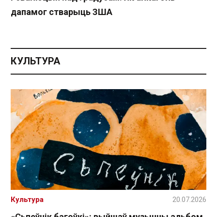
дапамог стварыць ЗША
КУЛЬТУРА
Культура
20.07.2026
«Сьпеўнік багоўкі»: выйшаў музычны альбом