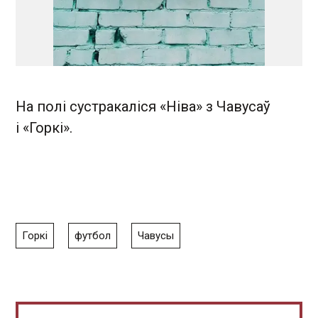
На полі сустракаліся «Ніва» з Чавусаў
і «Горкі».
Горкі
футбол
Чавусы