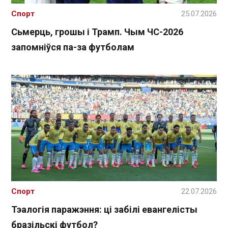
Спорт
25.07.2026
Сьмерць, грошы і Трамп. Чым ЧС-2026
запомніўся па-за футболам
Спорт
22.07.2026
Тэалогія паражэння: ці забілі евангелісты
бразільскі футбол?