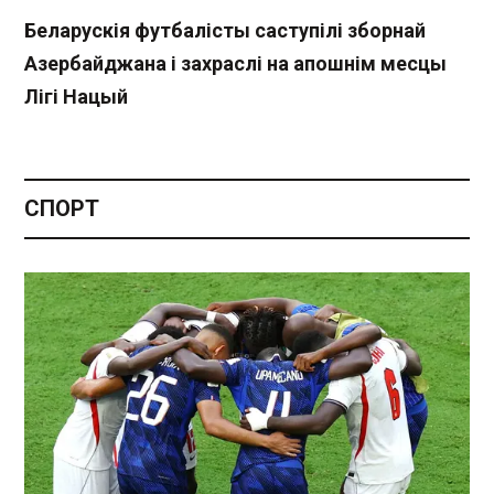
Беларускія футбалісты саступілі зборнай
Азербайджана і захраслі на апошнім месцы
Лігі Нацый
СПОРТ