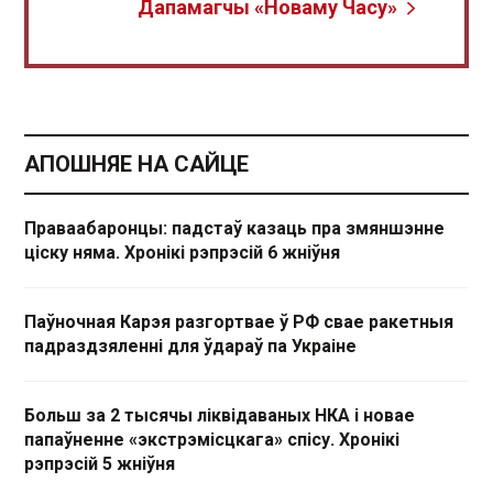
Дапамагчы «Новаму Часу»
АПОШНЯЕ НА САЙЦЕ
Праваабаронцы: падстаў казаць пра змяншэнне
ціску няма. Хронікі рэпрэсій 6 жніўня
Паўночная Карэя разгортвае ў РФ свае ракетныя
падраздзяленні для ўдараў па Украіне
Больш за 2 тысячы ліквідаваных НКА і новае
папаўненне «экстрэмісцкага» спісу. Хронікі
рэпрэсій 5 жніўня