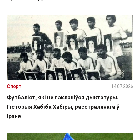
Спорт
14.07.2026
Футбаліст, які не пакланіўся дыктатуры.
Гісторыя Хабіба Хабіры, расстралянага ў
Іране