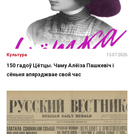
Культура
15.07.2026
150 гадоў Цётцы. Чаму Алёіза Пашкевіч і
сёньня апярэджвае свой час