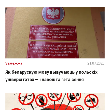
Замежжа
21.07.2026
Як беларускую мову вывучаюць у польскіх
універсітэтах — і навошта гэта сёння