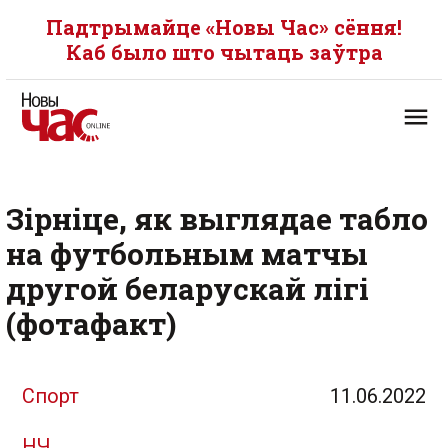
Падтрымайце «Новы Час» сёння!
Каб было што чытаць заўтра
Зірніце, як выглядае табло
на футбольным матчы
другой беларускай лігі
(фотафакт)
Спорт
11.06.2022
НЧ