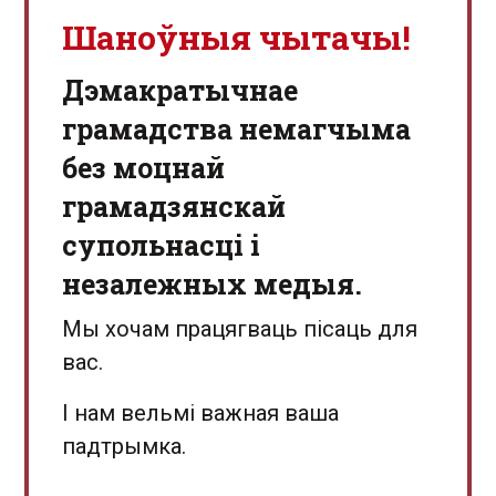
Шаноўныя чытачы!
Дэмакратычнае
грамадства немагчыма
без моцнай
грамадзянскай
супольнасці і
незалежных медыя.
Мы хочам працягваць пісаць для
вас.
І нам вельмі важная ваша
падтрымка.