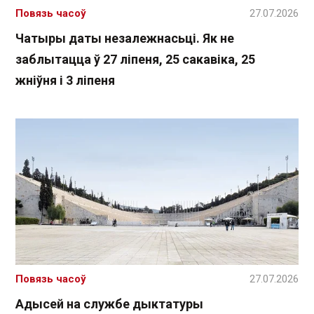
Повязь часоў
27.07.2026
Чатыры даты незалежнасьці. Як не
заблытацца ў 27 ліпеня, 25 сакавіка, 25
жніўня і 3 ліпеня
Повязь часоў
27.07.2026
Адысей на службе дыктатуры