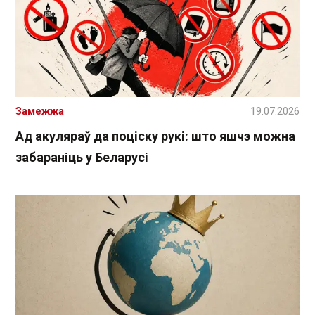
Замежжа
19.07.2026
Ад акуляраў да поціску рукі: што яшчэ можна
забараніць у Беларусі