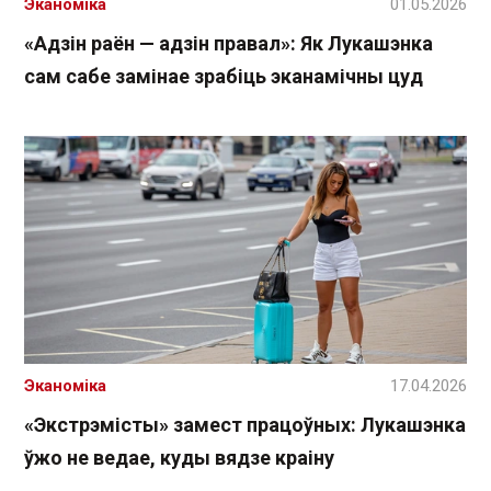
Эканоміка
01.05.2026
«Адзін раён — адзін правал»: Як Лукашэнка
сам сабе замінае зрабіць эканамічны цуд
Эканоміка
17.04.2026
«Экстрэмісты» замест працоўных: Лукашэнка
ўжо не ведае, куды вядзе краіну