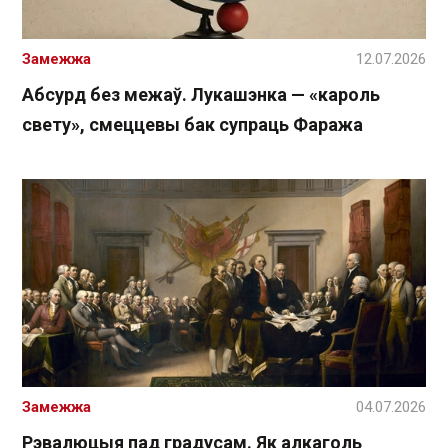
Замежжа
12.07.2026
Абсурд без межаў. Лукашэнка — «кароль
свету», смеццевы бак супраць Фаража
Замежжа
04.07.2026
Рэвалюцыя пад градусам. Як алкаголь