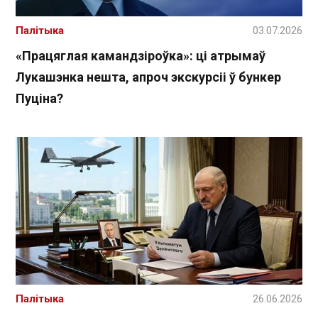
Палітыка
03.07.2026
«Працяглая камандзіроўка»: ці атрымаў
Лукашэнка нешта, апроч экскурсіі ў бункер
Пуціна?
Палітыка
26.06.2026