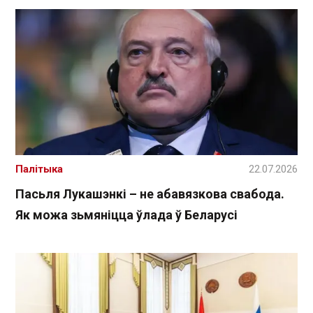
Палітыка
22.07.2026
Пасьля Лукашэнкі – не абавязкова свабода.
Як можа зьмяніцца ўлада ў Беларусі