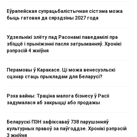
Еўрапейская супрацьбалістычная сістэма можа
быць гатовая да сярэдзіны 2027 года
Удзельнікі злёту пад Расонамі паведамілі пра
збіццё і прыніжэнні пасля затрыманняў. Хронікі
рэпрэсій 4 жніўня
Перамовы ў Каракасе. Ці можа венесуэльскі
сцэнар стаць прыкладам для Беларусі?
Рэха вайны: Траціна малога бізнесу ў Расіі
задумалася аб закрыцці або продажы
Беларускі ПЭН зафіксаваў 738 парушэнняў
культурных правоў за паўгоддзе. Хронікі рэпрэсій
3 жніўня