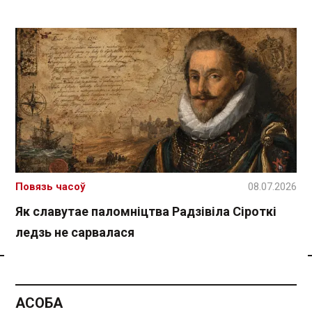
Повязь часоў
08.07.2026
Як славутае паломніцтва Радзівіла Сіроткі
ледзь не сарвалася
Спасылка без VPN
АСОБА