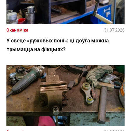
Эканоміка
31.07.2026
У свеце «ружовых поні»: ці доўга можна
трымацца на фікцыях?