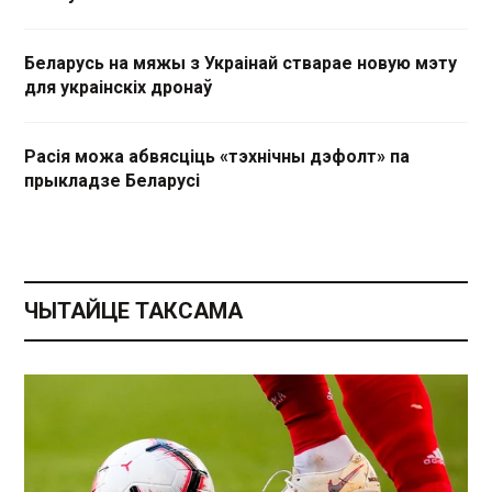
Беларусь на мяжы з Украінай стварае новую мэту
для украінскіх дронаў
Расія можа абвясціць «тэхнічны дэфолт» па
прыкладзе Беларусі
ЧЫТАЙЦЕ ТАКСАМА