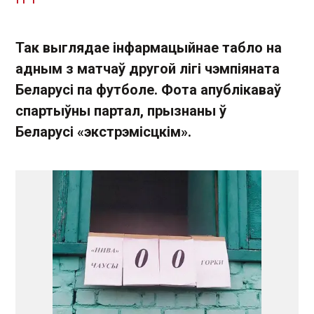
Так выглядае інфармацыйнае табло на
адным з матчаў другой лігі чэмпіяната
Беларусі па футболе. Фота апублікаваў
спартыўны партал, прызнаны ў
Беларусі «экстрэмісцкім».