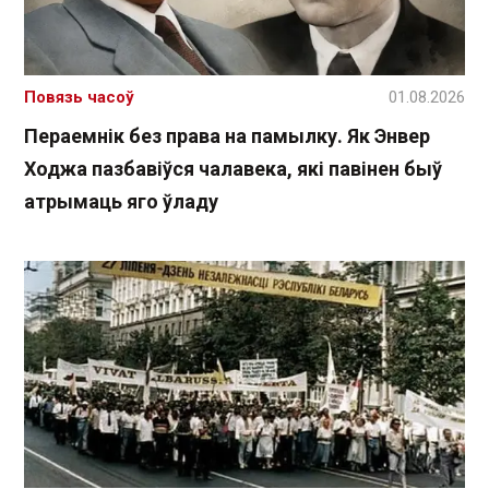
Повязь часоў
01.08.2026
Пераемнік без права на памылку. Як Энвер
Ходжа пазбавіўся чалавека, які павінен быў
атрымаць яго ўладу