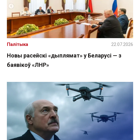
Палітыка
22.07.2026
Новы расейскі «дыплямат» у Беларусі — з
баявікоў «ЛНР»