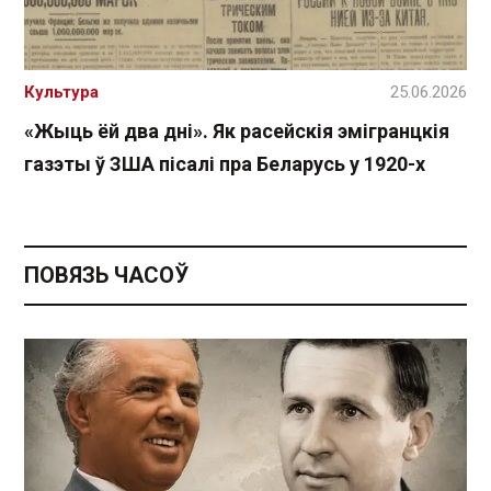
Культура
25.06.2026
«Жыць ёй два дні». Як расейскія эмігранцкія
газэты ў ЗША пісалі пра Беларусь у 1920-х
ПОВЯЗЬ ЧАСОЎ