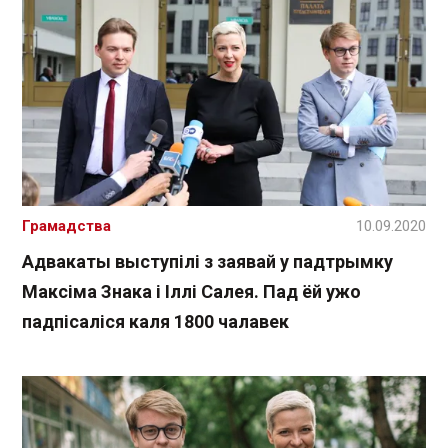
Грамадства
10.09.2020
Адвакаты выступілі з заявай у падтрымку
Максіма Знака і Іллі Салея. Пад ёй ужо
падпісаліся каля 1800 чалавек