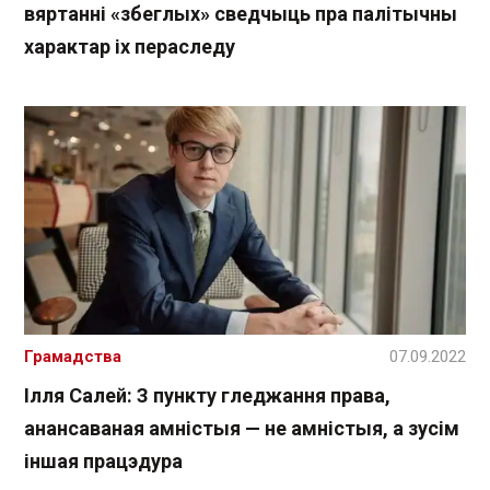
вяртанні «збеглых» сведчыць пра палітычны
характар іх пераследу
Грамадства
07.09.2022
Ілля Салей: З пункту гледжання права,
анансаваная амністыя — не амністыя, а зусім
іншая працэдура