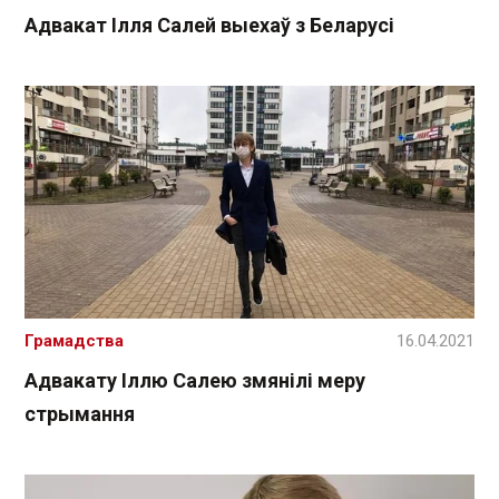
Адвакат Ілля Салей выехаў з Беларусі
Грамадства
16.04.2021
Адвакату Іллю Салею змянілі меру
стрымання