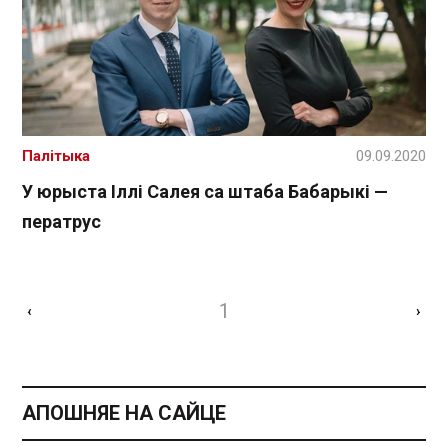
Палітыка
09.09.2020
У юрыста Іллі Салея са штаба Бабарыкі —
ператрус
1
‹
›
АПОШНЯЕ НА САЙЦЕ