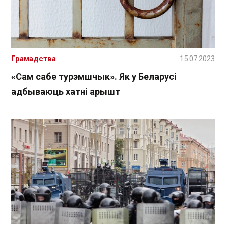
Грамадства
15.07.2023
«Сам сабе турэмшчык». Як у Беларусі
адбываюць хатні арышт