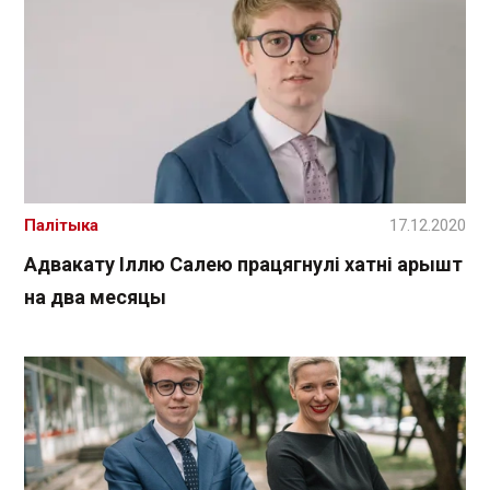
Палітыка
17.12.2020
Адвакату Іллю Салею працягнулі хатні арышт
на два месяцы