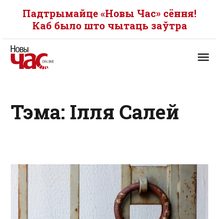
Падтрымайце «Новы Час» сёння!
Каб было што чытаць заўтра
Тэма: Ілля Салей