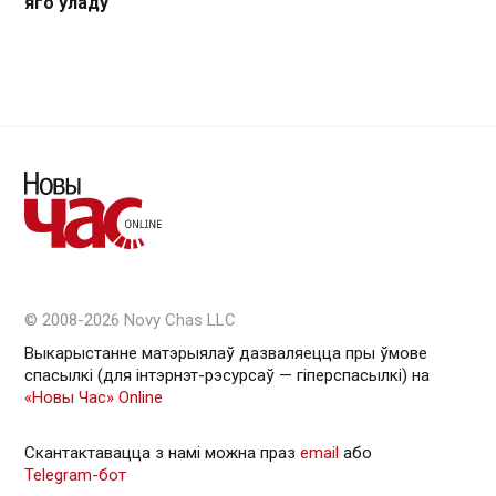
яго ўладу
© 2008-2026 Novy Chas LLC
Выкарыстанне матэрыялаў дазваляецца пры ўмове
спасылкі (для інтэрнэт-рэсурсаў — гiперспасылкi) на
«Новы Час» Online
Скантактавацца з намі можна праз
email
або
Telegram-бот