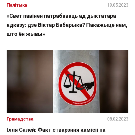
Палітыка
19.05.2023
«Свет павінен патрабаваць ад дыктатара
адказу: дзе Віктар Бабарыка? Пакажыце нам,
што ён жывы»
Грамадства
08.02.2023
Ілля Салей: Факт стварэння камісіі па