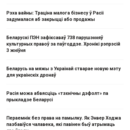
Рэха вайны: Траціна малога бізнесу ў Расіі
задумалася аб закрыцці або продажы
Беларускі ПЭН зафіксаваў 738 парушэнняў
культурных правоў за паўгоддзе. Хронікі рэпрэсій
3 жніўня
Беларусь на мяжы з Украінай стварае новую мэту
для украінскіх дронаў
Расія можа абвясціць «тэхнічны дэфолт» па
прыкладзе Беларусі
Пераемнік без права на памылку. Як Энвер Ходжа
пазбавіўся чалавека, які павінен быў атрымаць