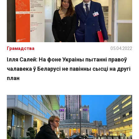
Грамадства
05.04.2022
Ілля Салей: На фоне Украіны пытанні правоў
чалавека ў Беларусі не павінны сысці на другі
план