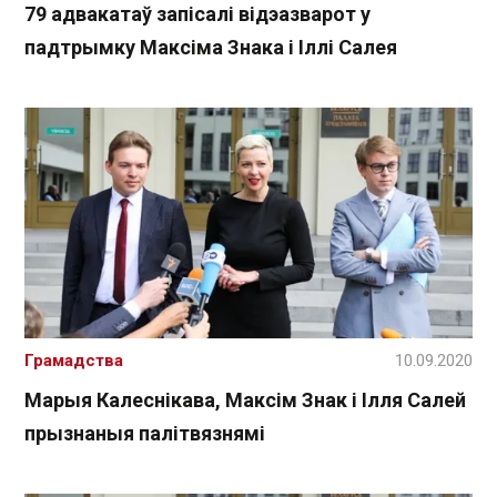
79 адвакатаў запісалі відэазварот у
падтрымку Максіма Знака і Іллі Салея
Грамадства
10.09.2020
Марыя Калеснікава, Максім Знак і Ілля Салей
прызнаныя палітвязнямі