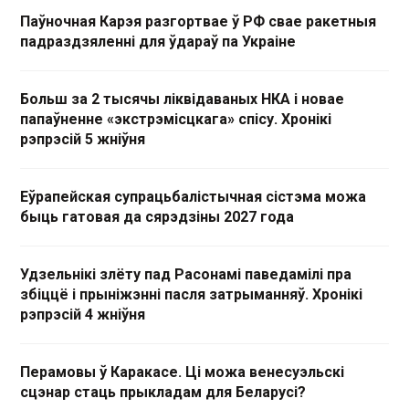
Паўночная Карэя разгортвае ў РФ свае ракетныя
падраздзяленні для ўдараў па Украіне
Больш за 2 тысячы ліквідаваных НКА і новае
папаўненне «экстрэмісцкага» спісу. Хронікі
рэпрэсій 5 жніўня
Еўрапейская супрацьбалістычная сістэма можа
быць гатовая да сярэдзіны 2027 года
Удзельнікі злёту пад Расонамі паведамілі пра
збіццё і прыніжэнні пасля затрыманняў. Хронікі
рэпрэсій 4 жніўня
Перамовы ў Каракасе. Ці можа венесуэльскі
сцэнар стаць прыкладам для Беларусі?