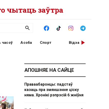
о чытаць заўтра
 часоў
Асоба
Спорт
Відэа
АПОШНЯЕ НА САЙЦЕ
Праваабаронцы: падстаў
казаць пра змяншэнне ціску
няма. Хронікі рэпрэсій 6 жніўня