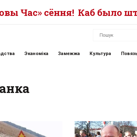
вы Час» сёння!
Каб было шт
адства
Эканоміка
Замежжа
Культура
Повязь
чанка