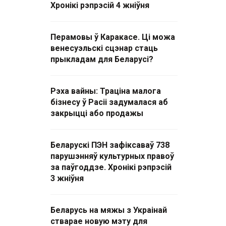
Хронікі рэпрэсій 4 жніўня
Перамовы ў Каракасе. Ці можа
венесуэльскі сцэнар стаць
прыкладам для Беларусі?
Рэха вайны: Траціна малога
бізнесу ў Расіі задумалася аб
закрыцці або продажы
Беларускі ПЭН зафіксаваў 738
парушэнняў культурных правоў
за паўгоддзе. Хронікі рэпрэсій
3 жніўня
Беларусь на мяжы з Украінай
стварае новую мэту для