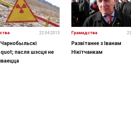
ства
22.04.2013
Грамадства
23
;Чарнобыльскі
Развітанне з Іванам
quot; пасля шэсця не
Нікітчанкам
чваецца