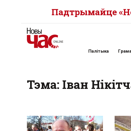
Падтрымайце «Но
Палітыка
Грам
Тэма: Іван Нікіт