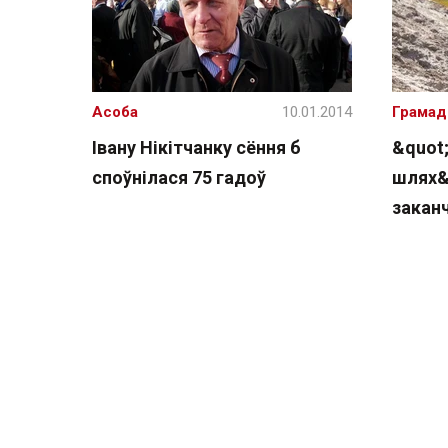
Асоба
10.01.2014
Грамад
Івану Нікітчанку сёння б
&quot
споўнілася 75 гадоў
шлях&
закан