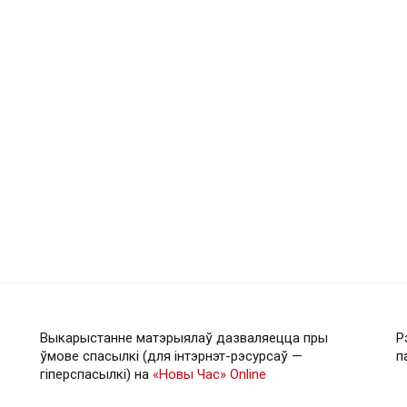
Выкарыстанне матэрыялаў дазваляецца пры
Р
ўмове спасылкі (для інтэрнэт-рэсурсаў —
п
гiперспасылкi) на
«Новы Час» Online