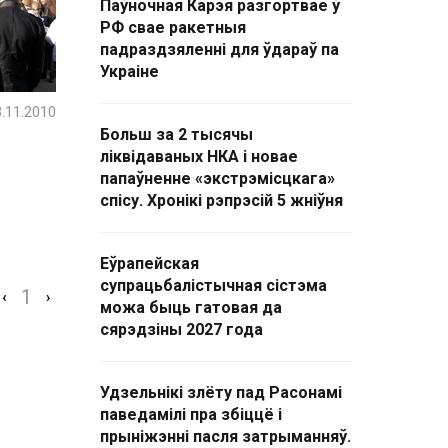
Паўночная Карэя разгортвае ў
РФ свае ракетныя
падраздзяленні для ўдараў па
Украіне
.11.2010
Больш за 2 тысячы
ліквідаваных НКА і новае
папаўненне «экстрэмісцкага»
спісу. Хронікі рэпрэсій 5 жніўня
Еўрапейская
супрацьбалістычная сістэма
1
‹
›
можа быць гатовая да
сярэдзіны 2027 года
Удзельнікі злёту пад Расонамі
паведамілі пра збіццё і
прыніжэнні пасля затрыманняў.