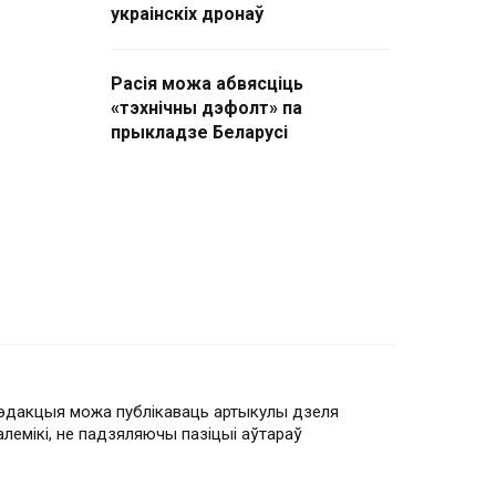
украінскіх дронаў
Расія можа абвясціць
«тэхнічны дэфолт» па
прыкладзе Беларусі
эдакцыя можа публікаваць артыкулы дзеля
алемікі, не падзяляючы пазіцыі аўтараў