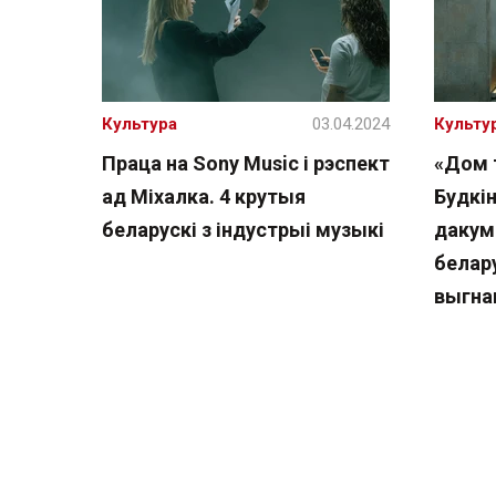
Культура
03.04.2024
Культу
Праца на Sony Music і рэспект
«Дом т
ад Міхалка. 4 крутыя
Будкін
беларускі з індустрыі музыкі
дакум
белару
выгна