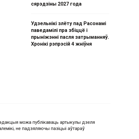
сярэдзіны 2027 года
Удзельнікі злёту пад Расонамі
паведамілі пра збіццё і
прыніжэнні пасля затрыманняў.
Хронікі рэпрэсій 4 жніўня
эдакцыя можа публікаваць артыкулы дзеля
алемікі, не падзяляючы пазіцыі аўтараў