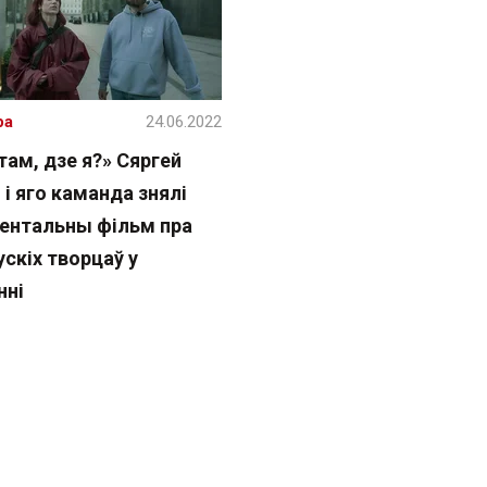
ра
24.06.2022
ам, дзе я?» Сяргей
 і яго каманда знялі
ентальны фільм пра
скіх творцаў у
нні