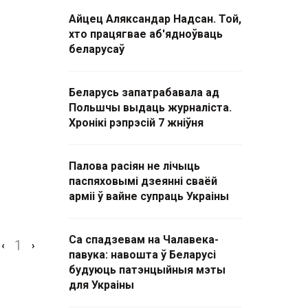
Айцец Аляксандар Надсан. Той,
хто працягвае аб'ядноўваць
беларусаў
Беларусь запатрабавала ад
Польшчы выдаць журналіста.
Хронікі рэпрэсій 7 жніўня
Палова расіян не лічыць
паспяховымі дзеянні сваёй
арміі ў вайне супраць Украіны
Са спадзевам на Чалавека-
1
‹
›
павука: навошта ў Беларусі
будуюць патэнцыйныя мэты
для Украіны