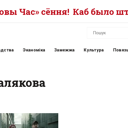
вы Час» сёння!
Каб было шт
адства
Эканоміка
Замежжа
Культура
Повязь
Палякова