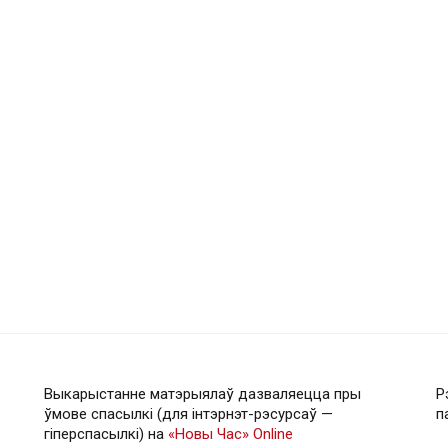
Выкарыстанне матэрыялаў дазваляецца пры
Р
ўмове спасылкі (для інтэрнэт-рэсурсаў —
п
гiперспасылкi) на
«Новы Час» Online