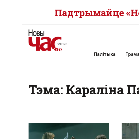
Падтрымайце «Но
Палітыка
Грам
Тэма: Караліна 