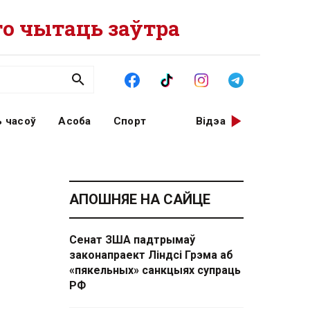
о чытаць заўтра
 часоў
Асоба
Спорт
Відэа
АПОШНЯЕ НА САЙЦЕ
Сенат ЗША падтрымаў
законапраект Ліндсі Грэма аб
«пякельных» санкцыях супраць
РФ