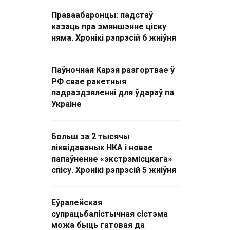
Праваабаронцы: падстаў
казаць пра змяншэнне ціску
няма. Хронікі рэпрэсій 6 жніўня
Паўночная Карэя разгортвае ў
РФ свае ракетныя
падраздзяленні для ўдараў па
Украіне
Больш за 2 тысячы
ліквідаваных НКА і новае
папаўненне «экстрэмісцкага»
спісу. Хронікі рэпрэсій 5 жніўня
Еўрапейская
супрацьбалістычная сістэма
можа быць гатовая да