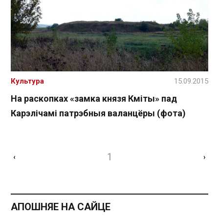
Культура
15.09.2015
На раскопках «замка князя Кміты» пад
Карэлічамі патрэбныя валанцёры (фота)
1
‹
›
АПОШНЯЕ НА САЙЦЕ