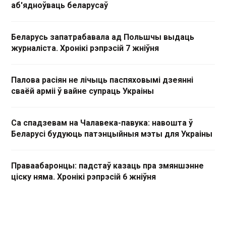
аб'ядноўваць беларусаў
Беларусь запатрабавала ад Польшчы выдаць
журналіста. Хронікі рэпрэсій 7 жніўня
Палова расіян не лічыць паспяховымі дзеянні
сваёй арміі ў вайне супраць Украіны
Са спадзевам на Чалавека-павука: навошта ў
Беларусі будуюць патэнцыйныя мэты для Украіны
Праваабаронцы: падстаў казаць пра змяншэнне
ціску няма. Хронікі рэпрэсій 6 жніўня