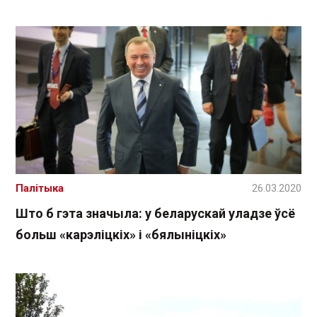
Палітыка
26.03.2020
Што б гэта значыла: у беларускай уладзе ўсё
больш «карэліцкіх» і «бялыніцкіх»