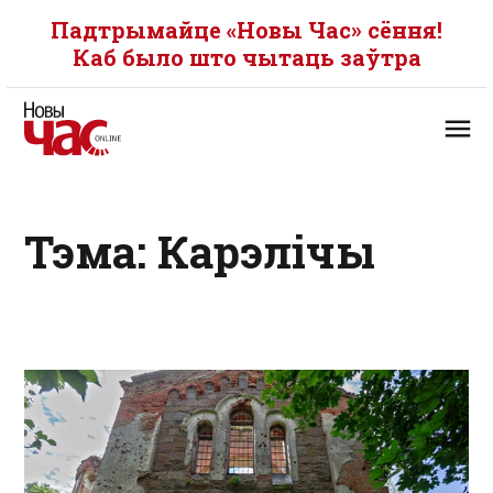
Падтрымайце «Новы Час» сёння!
Каб было што чытаць заўтра
Тэма: Карэлічы