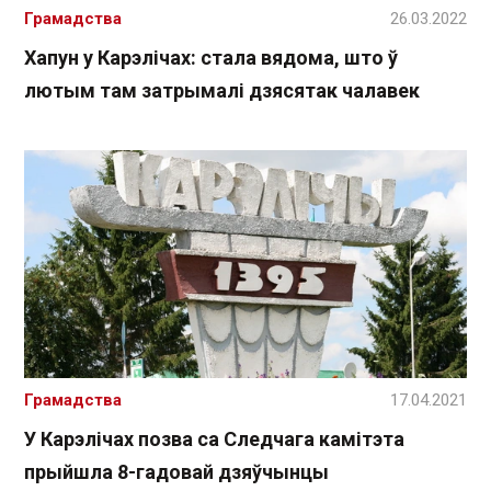
Грамадства
26.03.2022
Хапун у Карэлічах: стала вядома, што ў
лютым там затрымалі дзясятак чалавек
Грамадства
17.04.2021
У Карэлічах позва са Следчага камітэта
прыйшла 8-гадовай дзяўчынцы