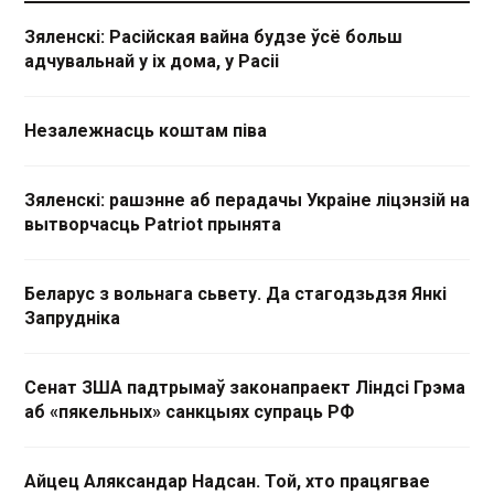
Зяленскі: Расійская вайна будзе ўсё больш
адчувальнай у іх дома, у Расіі
Незалежнасць коштам піва
Зяленскі: рашэнне аб перадачы Украіне ліцэнзій на
вытворчасць Patriot прынята
Беларус з вольнага сьвету. Да стагодзьдзя Янкі
Запрудніка
Сенат ЗША падтрымаў законапраект Ліндсі Грэма
аб «пякельных» санкцыях супраць РФ
Айцец Аляксандар Надсан. Той, хто працягвае