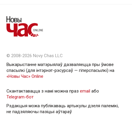
© 2008-2026 Novy Chas LLC
Выкарыстанне матэрыялаў дазваляецца пры ўмове
спасылкі (для інтэрнэт-рэсурсаў — гiперспасылкi) на
«Новы Час» Online
Скантактавацца з намі можна праз
email
або
Telegram-бот
Рэдакцыя можа публікаваць артыкулы дзеля палемікі,
не падзяляючы пазіцыі аўтараў