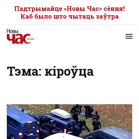
Падтрымайце «Новы Час» сёння!
Каб было што чытаць заўтра
Тэма: кіроўца