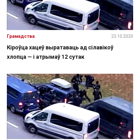
Грамадства
23.10.2020
Кіроўца хацеў выратаваць ад сілавікоў
хлопца — і атрымаў 12 сутак