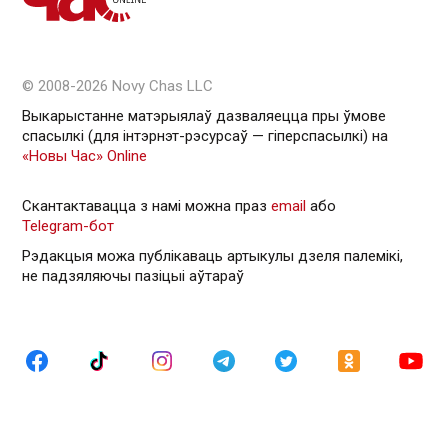
© 2008-2026 Novy Chas LLC
Выкарыстанне матэрыялаў дазваляецца пры ўмове
спасылкі (для інтэрнэт-рэсурсаў — гiперспасылкi) на
«Новы Час» Online
Скантактавацца з намі можна праз
email
або
Telegram-бот
Рэдакцыя можа публікаваць артыкулы дзеля палемікі,
не падзяляючы пазіцыі аўтараў