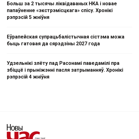
Больш за 2 тысячы ліквідаваных НКА і новае
папаўненне «экстрэмісцкага» спісу. Хронікі
рэпрэсій 5 жніўня
Еўрапейская супрацьбалістычная сістэма можа
быць гатовая да сярэдзіны 2027 года
Удзельнікі злёту пад Расонамі паведамілі пра
збіццё і прыніжэнні пасля затрыманняў. Хронікі
рэпрэсій 4 жніўня