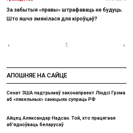
За забытыя «правы» штрафаваць не будуць.
Што яшчэ змянілася для кіроўцаў?
1
‹
›
АПОШНЯЕ НА САЙЦЕ
Сенат ЗША падтрымаў законапраект Ліндсі Грэма
аб «пякельных» санкцыях супраць РФ
Айцец Аляксандар Надсан. Той, хто працягвае
аб'ядноўваць беларусаў