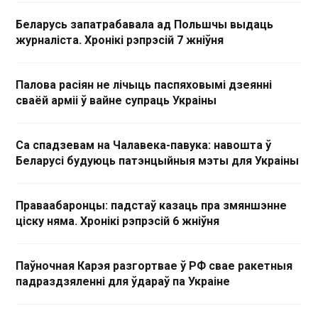
Беларусь запатрабавала ад Польшчы выдаць
журналіста. Хронікі рэпрэсій 7 жніўня
Палова расіян не лічыць паспяховымі дзеянні
сваёй арміі ў вайне супраць Украіны
Са спадзевам на Чалавека-павука: навошта ў
Беларусі будуюць патэнцыйныя мэты для Украіны
Праваабаронцы: падстаў казаць пра змяншэнне
ціску няма. Хронікі рэпрэсій 6 жніўня
Паўночная Карэя разгортвае ў РФ свае ракетныя
падраздзяленні для ўдараў па Украіне