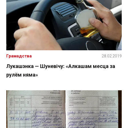
Грамадства
28.02.2019
Лукашэнка — Шуневічу: «Алкашам месца за
рулём няма»