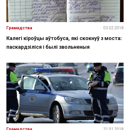
Грамадства
03.02.2018
Калегі кіроўцы аўтобуса, які скокнуў з моста:
паскардзіліся і былі звольненыя
Грамадства
31.01.2018