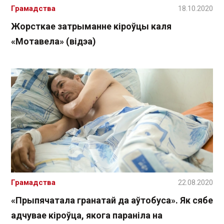
Грамадства
18.10.2020
Жорсткае затрыманне кіроўцы каля
«Мотавела» (відэа)
Грамадства
22.08.2020
«Прыпячатала гранатай да аўтобуса». Як сябе
адчувае кіроўца, якога параніла на