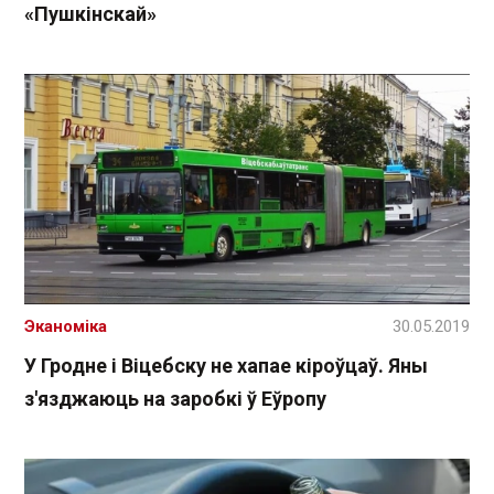
«Пушкінскай»
Эканоміка
30.05.2019
У Гродне і Віцебску не хапае кіроўцаў. Яны
з'язджаюць на заробкі ў Еўропу