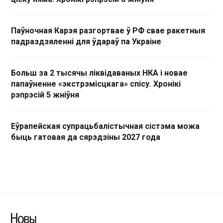
Паўночная Карэя разгортвае ў РФ свае ракетныя
падраздзяленні для ўдараў па Украіне
Больш за 2 тысячы ліквідаваных НКА і новае
папаўненне «экстрэмісцкага» спісу. Хронікі
рэпрэсій 5 жніўня
Еўрапейская супрацьбалістычная сістэма можа
быць гатовая да сярэдзіны 2027 года