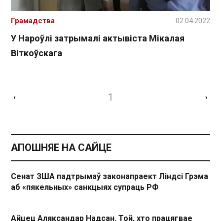
Грамадства
02.04.2022
У Нароўлі затрымалі актывіста Мікалая
Віткоўскага
1
‹
›
АПОШНЯЕ НА САЙЦЕ
Сенат ЗША падтрымаў законапраект Ліндсі Грэма
аб «пякельных» санкцыях супраць РФ
Айцец Аляксандар Надсан. Той, хто працягвае