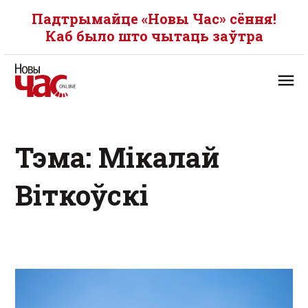
Падтрымайце «Новы Час» сёння!
Каб было што чытаць заўтра
Тэма: Мікалай
Віткоўскі