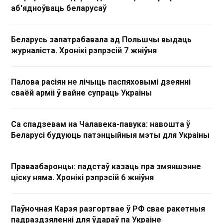
аб'ядноўваць беларусаў
Беларусь запатрабавала ад Польшчы выдаць
журналіста. Хронікі рэпрэсій 7 жніўня
Палова расіян не лічыць паспяховымі дзеянні
сваёй арміі ў вайне супраць Украіны
Са спадзевам на Чалавека-павука: навошта ў
Беларусі будуюць патэнцыйныя мэты для Украіны
Праваабаронцы: падстаў казаць пра змяншэнне
ціску няма. Хронікі рэпрэсій 6 жніўня
Паўночная Карэя разгортвае ў РФ свае ракетныя
падраздзяленні для ўдараў па Украіне