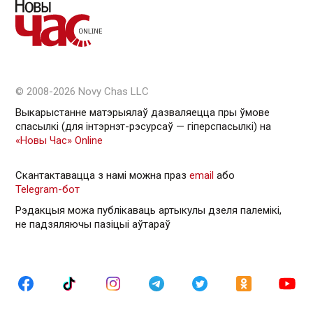
© 2008-2026 Novy Chas LLC
Выкарыстанне матэрыялаў дазваляецца пры ўмове
спасылкі (для інтэрнэт-рэсурсаў — гiперспасылкi) на
«Новы Час» Online
Скантактавацца з намі можна праз
email
або
Telegram-бот
Рэдакцыя можа публікаваць артыкулы дзеля палемікі,
не падзяляючы пазіцыі аўтараў