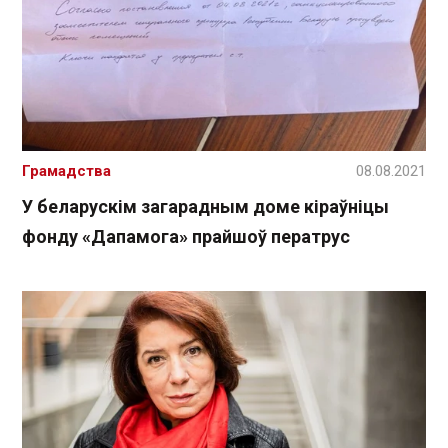
Грамадства
08.08.2021
У беларускім загарадным доме кіраўніцы
фонду «Дапамога» прайшоў ператрус