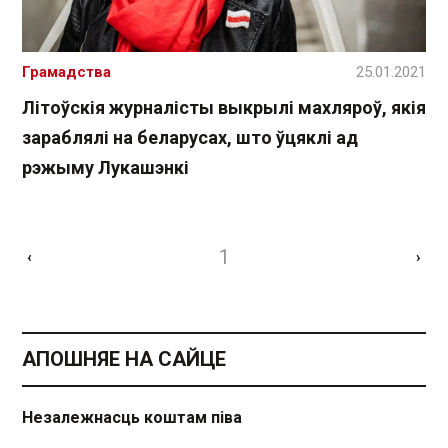
Грамадства
25.01.2021
Літоўскія журналісты выкрылі махляроў, якія
зараблялі на беларусах, што ўцяклі ад
рэжыму Лукашэнкі
1
‹
›
АПОШНЯЕ НА САЙЦЕ
Незалежнасць коштам піва