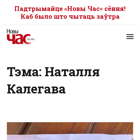
Падтрымайце «Новы Час» сёння!
Каб было што чытаць заўтра
Тэма: Наталля
Калегава