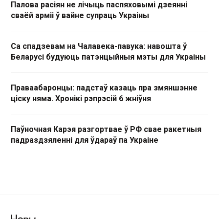
Палова расіян не лічыць паспяховымі дзеянні
сваёй арміі ў вайне супраць Украіны
Са спадзевам на Чалавека-павука: навошта ў
Беларусі будуюць патэнцыйныя мэты для Украіны
Праваабаронцы: падстаў казаць пра змяншэнне
ціску няма. Хронікі рэпрэсій 6 жніўня
Паўночная Карэя разгортвае ў РФ свае ракетныя
падраздзяленні для ўдараў па Украіне