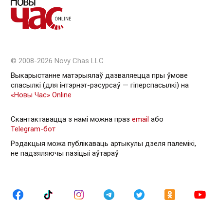
© 2008-2026 Novy Chas LLC
Выкарыстанне матэрыялаў дазваляецца пры ўмове
спасылкі (для інтэрнэт-рэсурсаў — гiперспасылкi) на
«Новы Час» Online
Скантактавацца з намі можна праз
email
або
Telegram-бот
Рэдакцыя можа публікаваць артыкулы дзеля палемікі,
не падзяляючы пазіцыі аўтараў