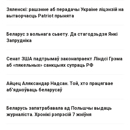
Зяленскі: рашэнне аб перадачы Украіне ліцэнзій на
вытворчасць Patriot прынята
Беларус з вольнага сьвету. Да стагодзьдзя Янкі
Запрудніка
Сенат ЗША падтрымаў законапраект Ліндсі Грэма
аб «пякельных» санкцыях супраць РФ
Айцец Аляксандар Надсан. Той, хто працягвае
аб'ядноўваць беларусаў
Беларусь запатрабавала ад Польшчы выдаць
журналіста. Хронікі рэпрэсій 7 жніўня