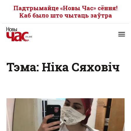
Падтрымайце «Новы Час» сёння!
Каб было што чытаць заўтра
Тэма: Ніка Сяховіч