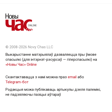
© 2008-2026 Novy Chas LLC
Выкарыстанне матэрыялаў дазваляецца пры ўмове
спасылкі (для інтэрнэт-рэсурсаў — гiперспасылкi) на
«Новы Час» Online
Скантактавацца з намі можна праз
email
або
Telegram-бот
Рэдакцыя можа публікаваць артыкулы дзеля палемікі,
не падзяляючы пазіцыі аўтараў