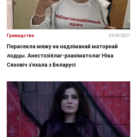
Грамадства
09.09.2021
Перасекла мяжу на надзіманай маторнай
лодцы. Анестэзіёлаг-рэаніматолаг Ніка
Сяховіч з'ехала з Беларусі