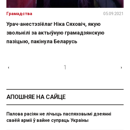
Грамадства
05.09.2021
Урач-анестэзіёлаг Ніка Сяховіч, якую
звольнілі за актыўную грамадзянскую
пазіцыю, пакінула Беларусь
1
‹
›
АПОШНЯЕ НА САЙЦЕ
Палова расіян не лічыць паспяховымі дзеянні
сваёй арміі ў вайне супраць Украіны