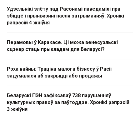
Удзельнікі злёту пад Расонамі паведамілі пра
збіццё і прыніжэнні пасля затрыманняў. Хронікі
рэпрэсій 4 жніўня
Перамовы ў Каракасе. Ці можа венесуэльскі
сцэнар стаць прыкладам для Беларусі?
Рэха вайны: Траціна малога бізнесу ў Расіі
задумалася аб закрыцці або продажы
Беларускі ПЭН зафіксаваў 738 парушэнняў
культурных правоў за паўгоддзе. Хронікі рэпрэсій
3 жніўня