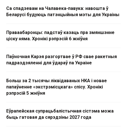
Са спадзевам на Чалавека-павука: навошта ў
Беларусі будуюць патэнцыйныя мэты для Украіны
Праваабаронцы: падстаў казаць пра змяншэнне
ціску няма. Хронікі рэпрэсій 6 жніўня
Паўночная Карэя разгортвае ў РФ свае ракетныя
падраздзяленні для ўдараў па Украіне
Больш за 2 тысячы ліквідаваных НКА і новае
папаўненне «экстрэмісцкага» спісу. Хронікі
рэпрэсій 5 жніўня
Еўрапейская супрацьбалістычная сістэма можа
быць гатовая да сярэдзіны 2027 года