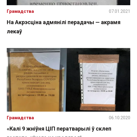
Грамадства
07.01.2021
На Акрэсціна адмянілі перадачы — акрамя
лекаў
Грамадства
06.10.2020
«Калі 9 жніўня ЦІП ператварылі ў склеп