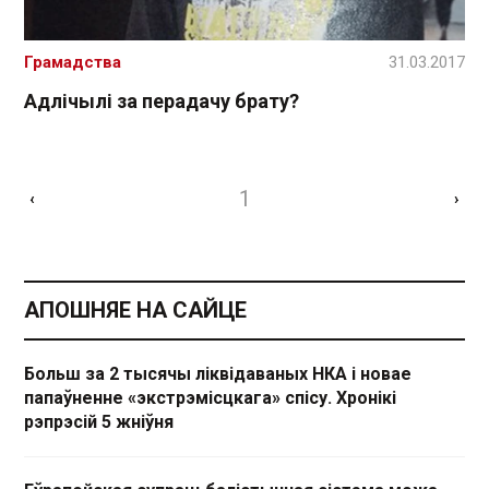
Грамадства
31.03.2017
Адлічылі за перадачу брату?
1
‹
›
АПОШНЯЕ НА САЙЦЕ
Больш за 2 тысячы ліквідаваных НКА і новае
папаўненне «экстрэмісцкага» спісу. Хронікі
рэпрэсій 5 жніўня