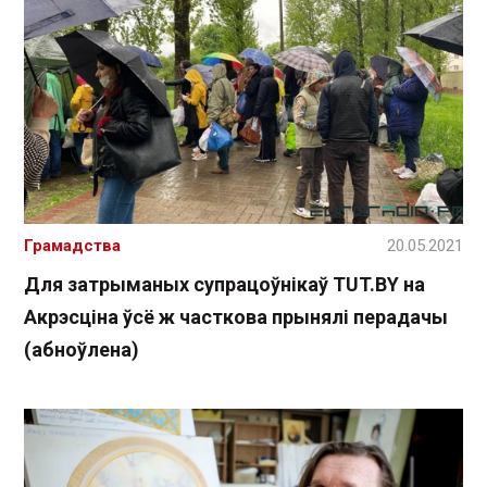
Грамадства
20.05.2021
Для затрыманых супрацоўнікаў TUT.BY на
Акрэсціна ўсё ж часткова прынялі перадачы
(абноўлена)