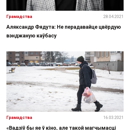
Грамадства
28.04.2021
Аляксандр Фядута: Не перадавайце цвёрдую
вэнджаную каўбасу
Грамадства
16.03.2021
«Вадзіў бы яе ў кіно, але такой магчымасці