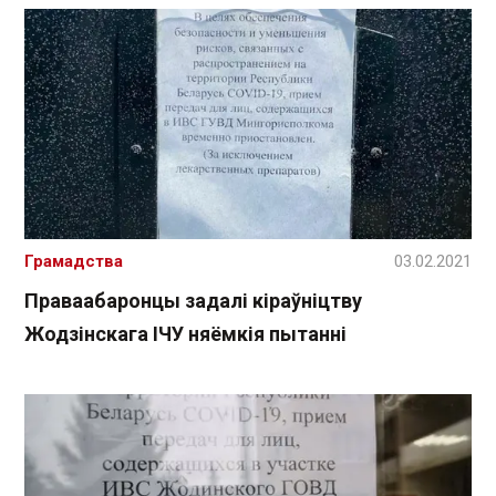
Грамадства
03.02.2021
Праваабаронцы задалі кіраўніцтву
Жодзінскага ІЧУ няёмкія пытанні