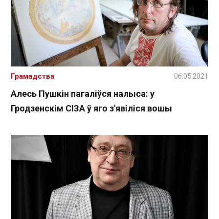
Грамадства
06.05.2021
Алесь Пушкін пагаліўся налыса: у
Гродзенскім СІЗА ў яго з'явіліся вошы