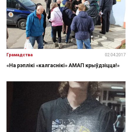
Грамадства
02.04.2017
«На рэплікі «калгаснікі» АМАП крыўдзіцца!»