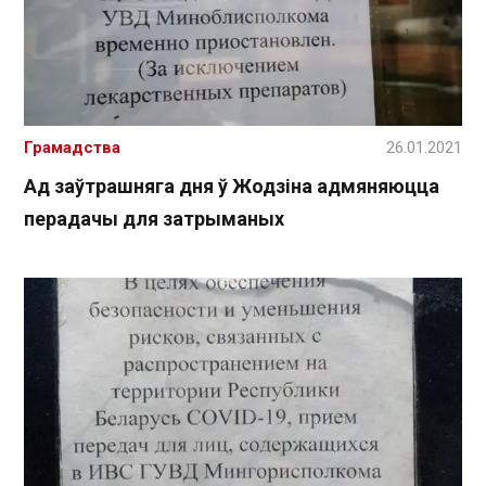
Грамадства
26.01.2021
Ад заўтрашняга дня ў Жодзіна адмяняюцца
перадачы для затрыманых