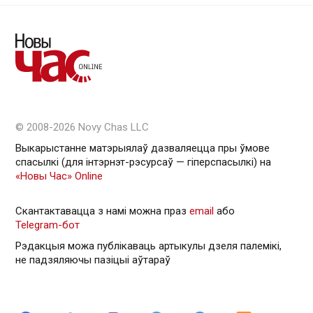
© 2008-2026 Novy Chas LLC
Выкарыстанне матэрыялаў дазваляецца пры ўмове
спасылкі (для інтэрнэт-рэсурсаў — гiперспасылкi) на
«Новы Час» Online
Скантактавацца з намі можна праз
email
або
Telegram-бот
Рэдакцыя можа публікаваць артыкулы дзеля палемікі,
не падзяляючы пазіцыі аўтараў