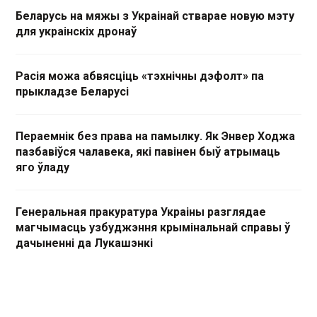
Беларусь на мяжы з Украінай стварае новую мэту
для украінскіх дронаў
Расія можа абвясціць «тэхнічны дэфолт» па
прыкладзе Беларусі
Пераемнік без права на памылку. Як Энвер Ходжа
пазбавіўся чалавека, які павінен быў атрымаць
яго ўладу
Генеральная пракуратура Украіны разглядае
магчымасць узбуджэння крымінальнай справы ў
дачыненні да Лукашэнкі