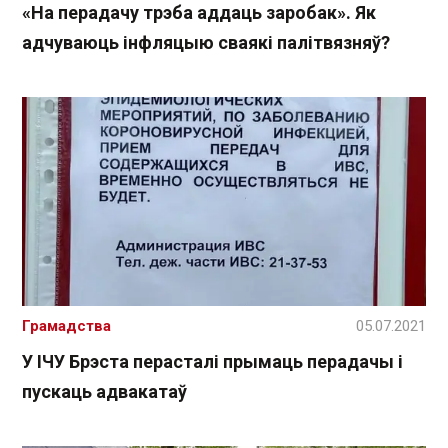
«На перадачу трэба аддаць заробак». Як
адчуваюць інфляцыю сваякі палітвязняў?
Грамадства
05.07.2021
У ІЧУ Брэста перасталі прымаць перадачы і
пускаць адвакатаў