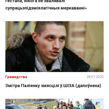
гестапа, нікога не хвалявалі
супрацьэпідэміялагічныя меркаванні»
Грамадства
28.07.2020
Змітра Паліенку змясцілі ў ШІЗА (дапоўнена)