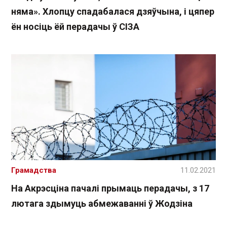
няма». Хлопцу спадабалася дзяўчына, і цяпер
ён носіць ёй перадачы ў СІЗА
Грамадства
11.02.2021
На Акрэсціна пачалі прымаць перадачы, з 17
лютага здымуць абмежаванні ў Жодзіна