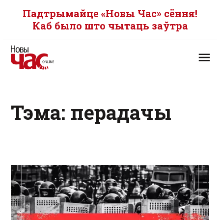
Падтрымайце «Новы Час» сёння!
Каб было што чытаць заўтра
Тэма: перадачы