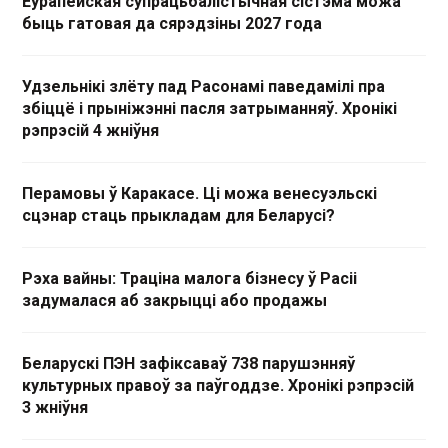
Еўрапейская супрацьбалістычная сістэма можа
быць гатовая да сярэдзіны 2027 года
Удзельнікі злёту пад Расонамі паведамілі пра
збіццё і прыніжэнні пасля затрыманняў. Хронікі
рэпрэсій 4 жніўня
Перамовы ў Каракасе. Ці можа венесуэльскі
сцэнар стаць прыкладам для Беларусі?
Рэха вайны: Траціна малога бізнесу ў Расіі
задумалася аб закрыцці або продажы
Беларускі ПЭН зафіксаваў 738 парушэнняў
культурных правоў за паўгоддзе. Хронікі рэпрэсій
3 жніўня