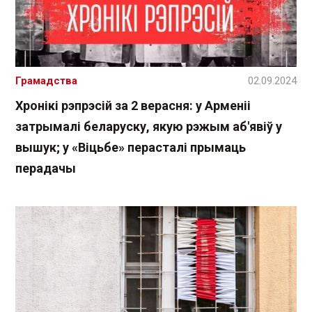
Грамадства
02.09.2024
Хронікі рэпрэсій за 2 верасня: у Арменіі
затрымалі беларуску, якую рэжым аб'явіў у
вышук; у «Віцьбе» перасталі прымаць
перадачы