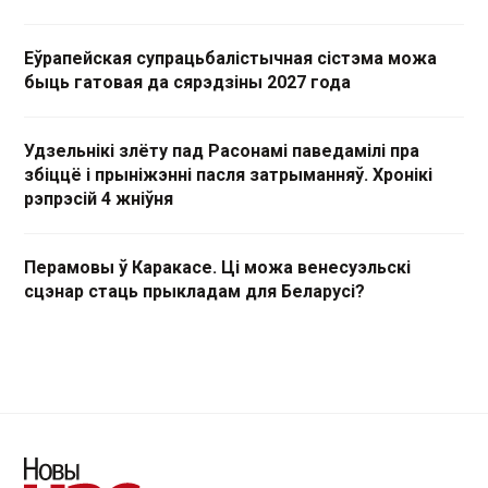
Еўрапейская супрацьбалістычная сістэма можа
быць гатовая да сярэдзіны 2027 года
Удзельнікі злёту пад Расонамі паведамілі пра
збіццё і прыніжэнні пасля затрыманняў. Хронікі
рэпрэсій 4 жніўня
Перамовы ў Каракасе. Ці можа венесуэльскі
сцэнар стаць прыкладам для Беларусі?