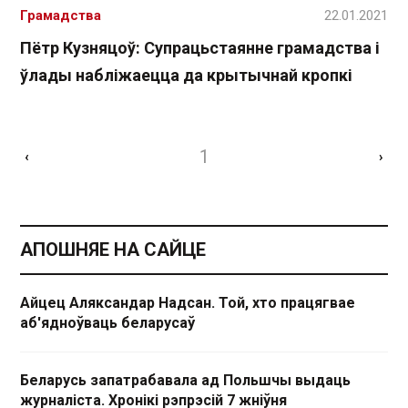
Грамадства
22.01.2021
Пётр Кузняцоў: Супрацьстаянне грамадства і
ўлады набліжаецца да крытычнай кропкі
1
‹
›
АПОШНЯЕ НА САЙЦЕ
Айцец Аляксандар Надсан. Той, хто працягвае
аб'ядноўваць беларусаў
Беларусь запатрабавала ад Польшчы выдаць
журналіста. Хронікі рэпрэсій 7 жніўня