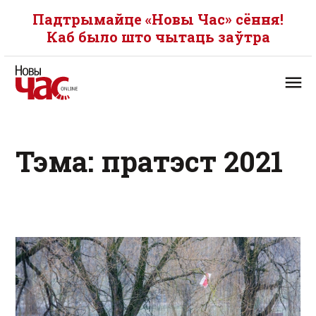
Падтрымайце «Новы Час» сёння!
Каб было што чытаць заўтра
Тэма: пратэст 2021