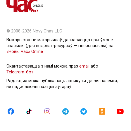
© 2008-2026 Novy Chas LLC
Выкарыстанне матэрыялаў дазваляецца пры ўмове
спасылкі (для інтэрнэт-рэсурсаў — гiперспасылкi) на
«Новы Час» Online
Скантактавацца з намі можна праз
email
або
Telegram-бот
Рэдакцыя можа публікаваць артыкулы дзеля палемікі,
не падзяляючы пазіцыі аўтараў