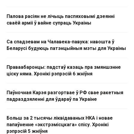
Палова расіян не лічыць паспяховымі дзеянні
сваёй арміі ў вайне супраць Украіны
Са спадзевам на Чалавека-павука: навошта ў
Беларусі будуюць патэнцыйныя мэты для Украіны
Праваабаронцы: падстаў казаць пра змяншэнне
ціску няма. Хронікі рэпрэсій 6 жніўня
Паўночная Карэя разгортвае ў РФ свае ракетныя
падраздзяленні для ўдараў па Украіне
Больш за 2 тысячы ліквідаваных НКА і новае
папаўненне «экстрэмісцкага» спісу. Хронікі
рэпрэсій 5 жніўня