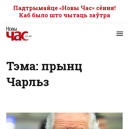
Падтрымайце «Новы Час» сёння!
Каб было што чытаць заўтра
Тэма: прынц
Чарльз