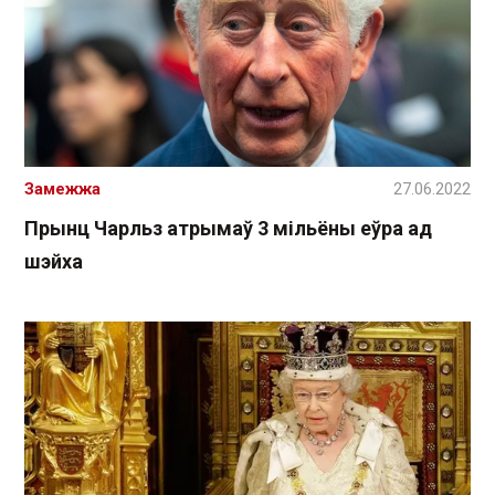
Замежжа
27.06.2022
Прынц Чарльз атрымаў 3 мільёны еўра ад
шэйха