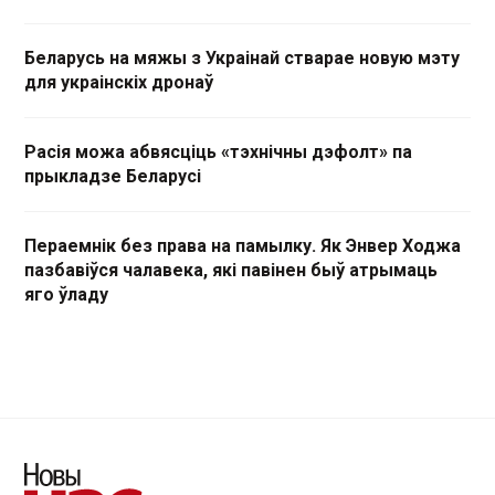
Беларусь на мяжы з Украінай стварае новую мэту
для украінскіх дронаў
Расія можа абвясціць «тэхнічны дэфолт» па
прыкладзе Беларусі
Пераемнік без права на памылку. Як Энвер Ходжа
пазбавіўся чалавека, які павінен быў атрымаць
яго ўладу