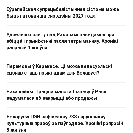
Еўрапейская супрацьбалістычная сістэма можа
быць гатовая да сярэдзіны 2027 года
Удзельнікі злёту пад Расонамі паведамілі пра
збіццё і прыніжэнні пасля затрыманняў. Хронікі
рэпрэсій 4 жніўня
Перамовы ў Каракасе. Ці можа венесуэльскі
сцэнар стаць прыкладам для Беларусі?
Рэха вайны: Траціна малога бізнесу ў Расіі
задумалася аб закрыцці або продажы
Беларускі ПЭН зафіксаваў 738 парушэнняў
культурных правоў за паўгоддзе. Хронікі рэпрэсій
3 жніўня