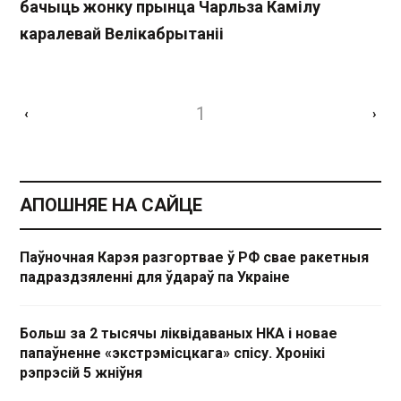
бачыць жонку прынца Чарльза Камілу
каралевай Велікабрытаніі
1
‹
›
АПОШНЯЕ НА САЙЦЕ
Паўночная Карэя разгортвае ў РФ свае ракетныя
падраздзяленні для ўдараў па Украіне
Больш за 2 тысячы ліквідаваных НКА і новае
папаўненне «экстрэмісцкага» спісу. Хронікі
рэпрэсій 5 жніўня