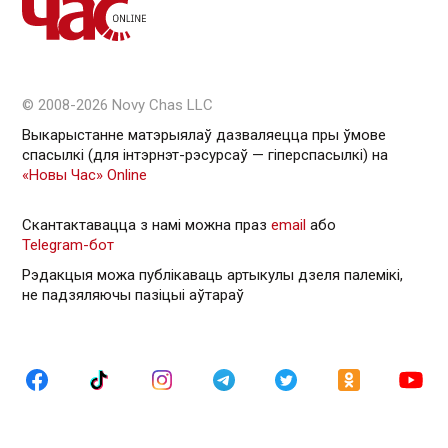
© 2008-2026 Novy Chas LLC
Выкарыстанне матэрыялаў дазваляецца пры ўмове
спасылкі (для інтэрнэт-рэсурсаў — гiперспасылкi) на
«Новы Час» Online
Скантактавацца з намі можна праз
email
або
Telegram-бот
Рэдакцыя можа публікаваць артыкулы дзеля палемікі,
не падзяляючы пазіцыі аўтараў