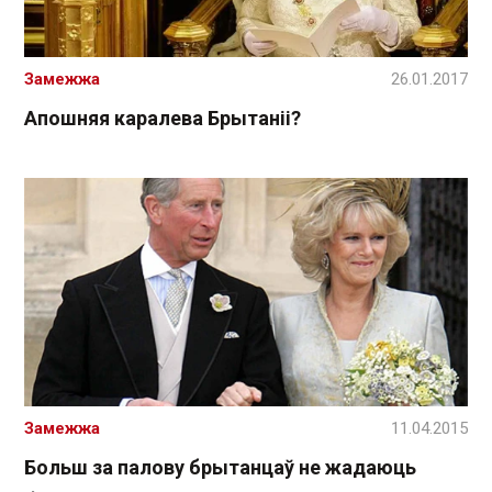
Замежжа
26.01.2017
Апошняя каралева Брытаніі?
Замежжа
11.04.2015
Больш за палову брытанцаў не жадаюць