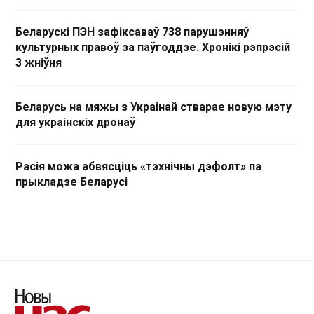
Беларускі ПЭН зафіксаваў 738 парушэнняў
культурных правоў за паўгоддзе. Хронікі рэпрэсій
3 жніўня
Беларусь на мяжы з Украінай стварае новую мэту
для украінскіх дронаў
Расія можа абвясціць «тэхнічны дэфолт» па
прыкладзе Беларусі