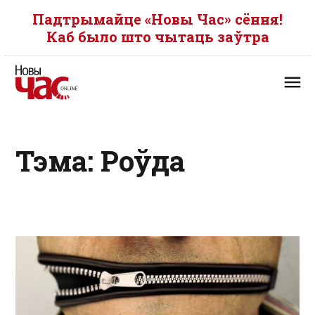
Падтрымайце «Новы Час» сёння!
Каб было што чытаць заўтра
Тэма: Роўда