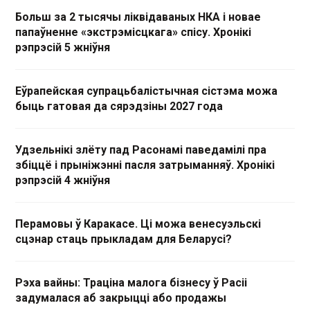
Больш за 2 тысячы ліквідаваных НКА і новае
папаўненне «экстрэмісцкага» спісу. Хронікі
рэпрэсій 5 жніўня
Еўрапейская супрацьбалістычная сістэма можа
быць гатовая да сярэдзіны 2027 года
Удзельнікі злёту пад Расонамі паведамілі пра
збіццё і прыніжэнні пасля затрыманняў. Хронікі
рэпрэсій 4 жніўня
Перамовы ў Каракасе. Ці можа венесуэльскі
сцэнар стаць прыкладам для Беларусі?
Рэха вайны: Траціна малога бізнесу ў Расіі
задумалася аб закрыцці або продажы