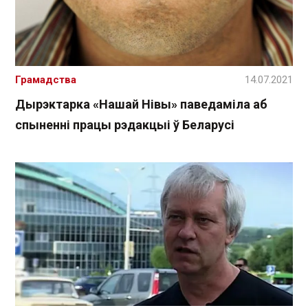
Грамадства
14.07.2021
Дырэктарка «Нашай Нівы» паведаміла аб
спыненні працы рэдакцыі ў Беларусі