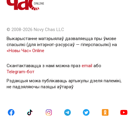
© 2008-2026 Novy Chas LLC
Выкарыстанне матэрыялаў дазваляецца пры ўмове
спасылкі (для інтэрнэт-рэсурсаў — гiперспасылкi) на
«Новы Час» Online
Скантактавацца з намі можна праз
email
або
Telegram-бот
Рэдакцыя можа публікаваць артыкулы дзеля палемікі,
не падзяляючы пазіцыі аўтараў