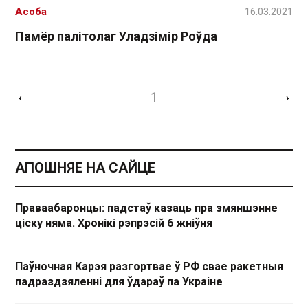
Асоба
16.03.2021
Памёр палітолаг Уладзімір Роўда
1
‹
›
АПОШНЯЕ НА САЙЦЕ
Праваабаронцы: падстаў казаць пра змяншэнне
ціску няма. Хронікі рэпрэсій 6 жніўня
Паўночная Карэя разгортвае ў РФ свае ракетныя
падраздзяленні для ўдараў па Украіне