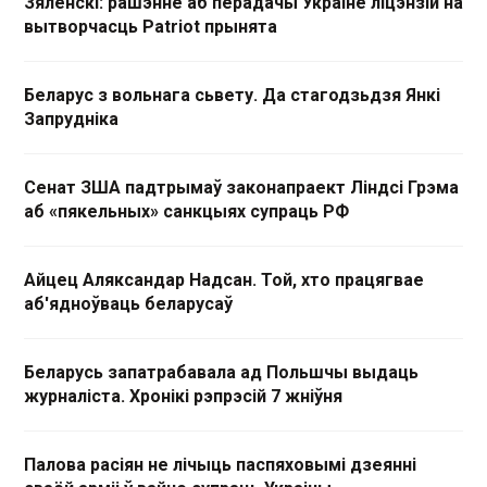
Зяленскі: рашэнне аб перадачы Украіне ліцэнзій на
вытворчасць Patriot прынята
Беларус з вольнага сьвету. Да стагодзьдзя Янкі
Запрудніка
Сенат ЗША падтрымаў законапраект Ліндсі Грэма
аб «пякельных» санкцыях супраць РФ
Айцец Аляксандар Надсан. Той, хто працягвае
аб'ядноўваць беларусаў
Беларусь запатрабавала ад Польшчы выдаць
журналіста. Хронікі рэпрэсій 7 жніўня
Палова расіян не лічыць паспяховымі дзеянні