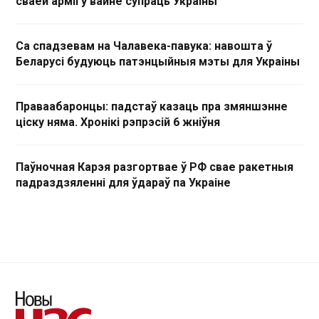
сваёй арміі ў вайне супраць Украіны
Са спадзевам на Чалавека-павука: навошта ў
Беларусі будуюць патэнцыйныя мэты для Украіны
Праваабаронцы: падстаў казаць пра змяншэнне
ціску няма. Хронікі рэпрэсій 6 жніўня
Паўночная Карэя разгортвае ў РФ свае ракетныя
падраздзяленні для ўдараў па Украіне