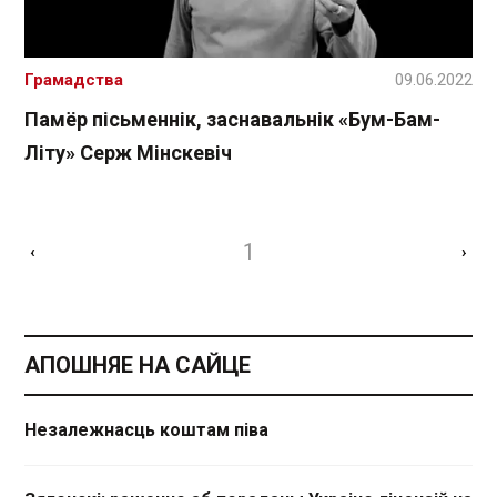
Грамадства
09.06.2022
Памёр пісьменнік, заснавальнік «Бум-Бам-
Літу» Серж Мінскевіч
1
‹
›
АПОШНЯЕ НА САЙЦЕ
Незалежнасць коштам піва