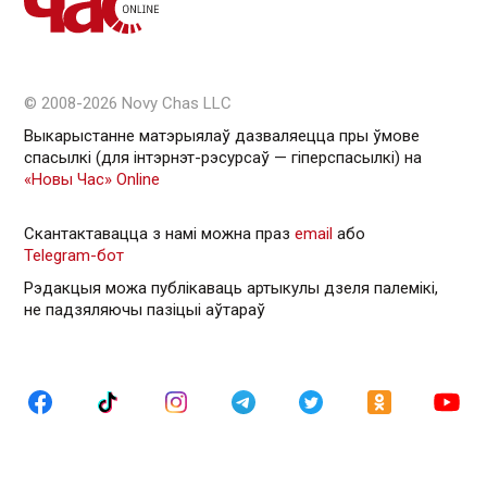
© 2008-2026 Novy Chas LLC
Выкарыстанне матэрыялаў дазваляецца пры ўмове
спасылкі (для інтэрнэт-рэсурсаў — гiперспасылкi) на
«Новы Час» Online
Скантактавацца з намі можна праз
email
або
Telegram-бот
Рэдакцыя можа публікаваць артыкулы дзеля палемікі,
не падзяляючы пазіцыі аўтараў