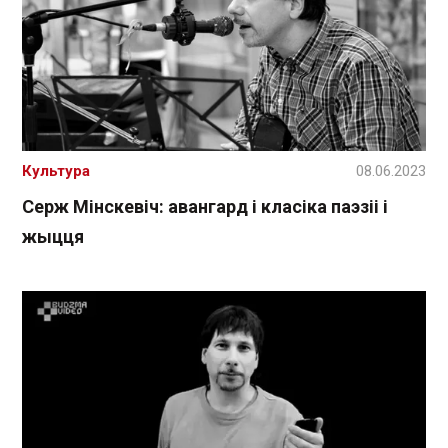
Культура
08.06.2023
Серж Мінскевіч: авангард і класіка паэзіі і
жыцця