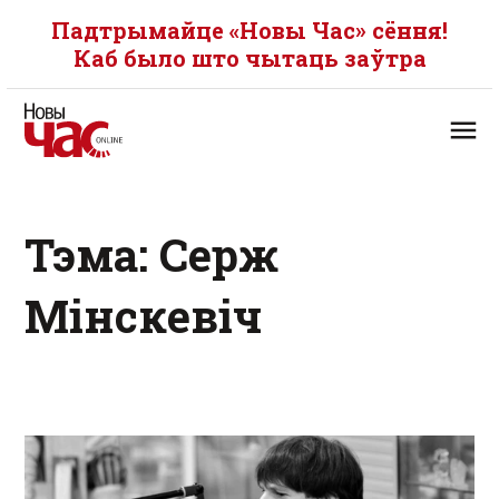
Падтрымайце «Новы Час» сёння!
Каб было што чытаць заўтра
Тэма: Серж
Мінскевіч