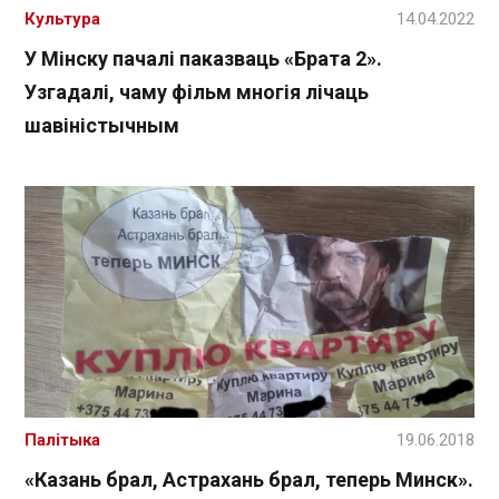
Культура
14.04.2022
У Мінску пачалі паказваць «Брата 2».
Узгадалі, чаму фільм многія лічаць
шавіністычным
Палітыка
19.06.2018
«Казань брал, Астрахань брал, теперь Минск».