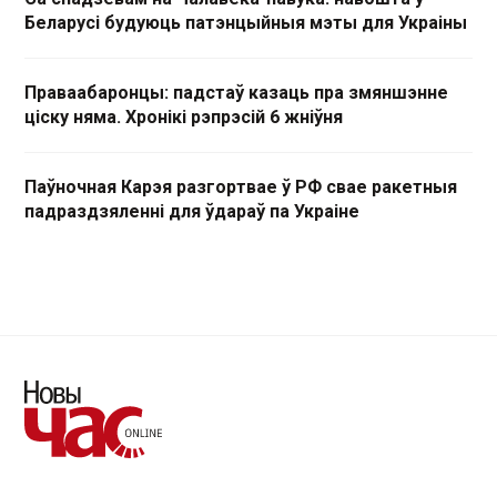
Беларусі будуюць патэнцыйныя мэты для Украіны
Праваабаронцы: падстаў казаць пра змяншэнне
ціску няма. Хронікі рэпрэсій 6 жніўня
Паўночная Карэя разгортвае ў РФ свае ракетныя
падраздзяленні для ўдараў па Украіне