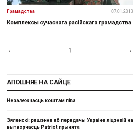
Грамадства
07.01.2013
Комплексы сучаснага расійскага грамадства
1
‹
›
АПОШНЯЕ НА САЙЦЕ
Незалежнасць коштам піва
Зяленскі: рашэнне аб перадачы Украіне ліцэнзій на
вытворчасць Patriot прынята