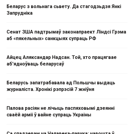
Беларус з вольнага сьвету. Да стагодзьдзя Янкі
Запрудніка
Сенат ЗША падтрымаў законапраект Ліндсі Грэма
аб «пякельных» санкцыях супраць РФ
Айцец Аляксандар Надсан. Той, хто працягвае
аб'ядноўваць беларусаў
Беларусь запатрабавала ад Польшчы выдаць
журналіста. Хронікі рэпрэсій 7 жніўня
Палова расіян не лічыць паспяховымі дзеянні
сваёй арміі ў вайне супраць Украіны
Са спадзевам на Чалавека-павука: навошта ў