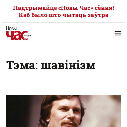
Падтрымайце «Новы Час» сёння!
Каб было што чытаць заўтра
Тэма: шавінізм