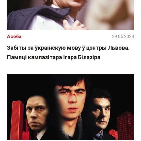
Асоба
29.05.2024
Забіты за ўкраінскую мову ў цэнтры Львова.
Памяці кампазітара Ігара Білазіра