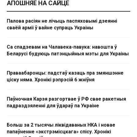
АПОШНЯЕ НА САЙЦЕ
Палова расіян не лічыць паспяховымі дзеянні
сваёй арміі ў вайне супраць Украіны
Са спадзевам на Чалавека-павука: навошта ў
Беларусі будуюць патэнцыйныя мэты для Украіны
Праваабаронцы: падстаў казаць пра змяншэнне
ціску няма. Хронікі рэпрэсій 6 жніўня
Паўночная Карэя разгортвае ў РФ свае ракетныя
падраздзяленні для ўдараў па Украіне
Больш за 2 тысячы ліквідаваных НКА і новае
папаўненне «экстрэмісцкага» спісу. Хронікі