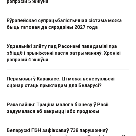
рэпрэсій 5 жніўня
Еўрапейская супрацьбалістычная сістэма можа
быць гатовая да сярэдзіны 2027 года
Удзельнікі злёту пад Расонамі паведамілі пра
збіццё і прыніжэнні пасля затрыманняў. Хронікі
рэпрэсій 4 жніўня
Перамовы ў Каракасе. Ці можа венесуэльскі
сцэнар стаць прыкладам для Беларусі?
Рэха вайны: Траціна малога бізнесу ў Расіі
задумалася аб закрыцці або продажы
Беларускі ПЭН зафіксаваў 738 парушэнняў