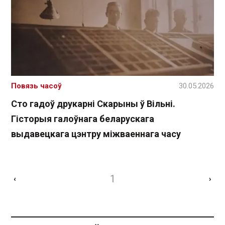
Повязь часоў
30.05.2026
Сто гадоў друкарні Скарыны ў Вільні.
Гісторыя галоўнага беларускага
выдавецкага цэнтру міжваеннага часу
1
‹
›