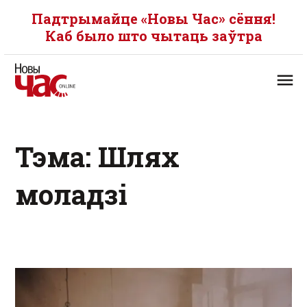
Падтрымайце «Новы Час» сёння!
Каб было што чытаць заўтра
Тэма: Шлях
моладзі