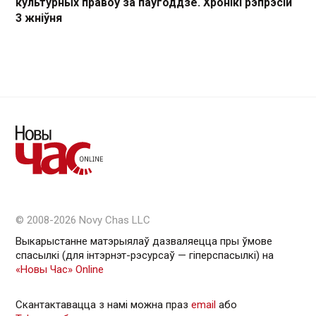
культурных правоў за паўгоддзе. Хронікі рэпрэсій
3 жніўня
© 2008-2026 Novy Chas LLC
Выкарыстанне матэрыялаў дазваляецца пры ўмове
спасылкі (для інтэрнэт-рэсурсаў — гiперспасылкi) на
«Новы Час» Online
Скантактавацца з намі можна праз
email
або