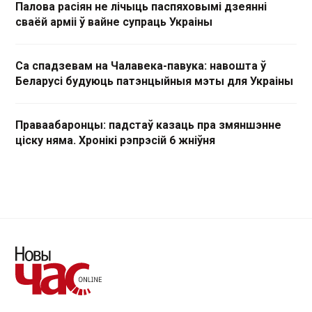
Палова расіян не лічыць паспяховымі дзеянні
сваёй арміі ў вайне супраць Украіны
Са спадзевам на Чалавека-павука: навошта ў
Беларусі будуюць патэнцыйныя мэты для Украіны
Праваабаронцы: падстаў казаць пра змяншэнне
ціску няма. Хронікі рэпрэсій 6 жніўня