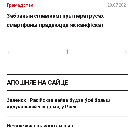
Грамадства
28.07.2021
Забраныя сілавікамі пры ператрусах
смартфоны прадаюцца як канфіскат
1
‹
›
АПОШНЯЕ НА САЙЦЕ
Зяленскі: Расійская вайна будзе ўсё больш
адчувальнай у іх дома, у Расіі
Незалежнасць коштам піва