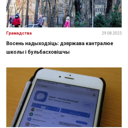
Грамадства
29.08.2025
Восень надыходзіць: дзяржава кантралюе
школы і бульбасховішчы