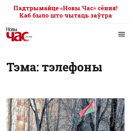
Падтрымайце «Новы Час» сёння!
Каб было што чытаць заўтра
Тэма: тэлефоны