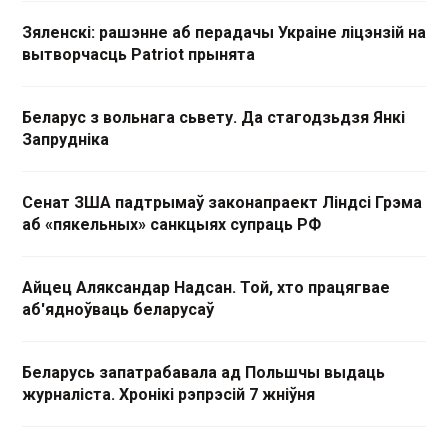
Зяленскі: рашэнне аб перадачы Украіне ліцэнзій на
вытворчасць Patriot прынята
Беларус з вольнага сьвету. Да стагодзьдзя Янкі
Запрудніка
Сенат ЗША падтрымаў законапраект Ліндсі Грэма
аб «пякельных» санкцыях супраць РФ
Айцец Аляксандар Надсан. Той, хто працягвае
аб'ядноўваць беларусаў
Беларусь запатрабавала ад Польшчы выдаць
журналіста. Хронікі рэпрэсій 7 жніўня