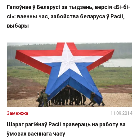
Галоўнае ў Беларусі за тыдзень, версія «Бі-бі-
сі»: ваенны час, забойства беларуса ў Расіі,
выбары
Замежжа
11.09.2014
Шэраг рэгіёнаў Расіі правераць на работу ва
ўмовах ваеннага часу