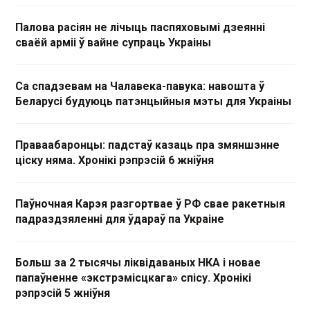
Палова расіян не лічыць паспяховымі дзеянні
сваёй арміі ў вайне супраць Украіны
Са спадзевам на Чалавека-павука: навошта ў
Беларусі будуюць патэнцыйныя мэты для Украіны
Праваабаронцы: падстаў казаць пра змяншэнне
ціску няма. Хронікі рэпрэсій 6 жніўня
Паўночная Карэя разгортвае ў РФ свае ракетныя
падраздзяленні для ўдараў па Украіне
Больш за 2 тысячы ліквідаваных НКА і новае
папаўненне «экстрэмісцкага» спісу. Хронікі
рэпрэсій 5 жніўня