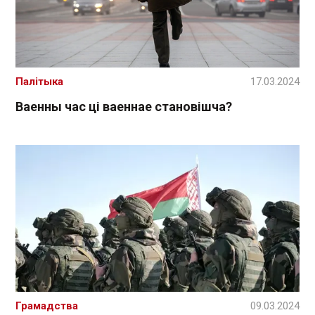
Палітыка
17.03.2024
Ваенны час ці ваеннае становішча?
Грамадства
09.03.2024