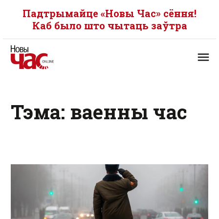
Падтрымайце «Новы Час» сёння!
Каб было што чытаць заўтра
Тэма: ваенны час