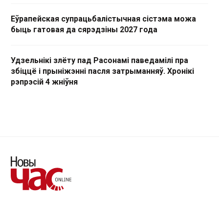
Еўрапейская супрацьбалістычная сістэма можа
быць гатовая да сярэдзіны 2027 года
Удзельнікі злёту пад Расонамі паведамілі пра
збіццё і прыніжэнні пасля затрыманняў. Хронікі
рэпрэсій 4 жніўня