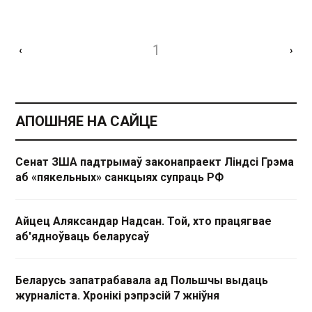
1
‹
›
АПОШНЯЕ НА САЙЦЕ
Сенат ЗША падтрымаў законапраект Ліндсі Грэма
аб «пякельных» санкцыях супраць РФ
Айцец Аляксандар Надсан. Той, хто працягвае
аб'ядноўваць беларусаў
Беларусь запатрабавала ад Польшчы выдаць
журналіста. Хронікі рэпрэсій 7 жніўня